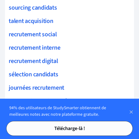
sourcing candidats
talent acquisition
recrutement social
recrutement interne
recrutement digital
sélection candidats
journées recrutement
partenariats universités
94% des utilisateurs de StudySmarter obtiennent de
formation recruteurs
meilleures notes avec notre plateforme gratuite.
Tables des matières
Tables des matières
stratégies recrutement
Télécharge-là !