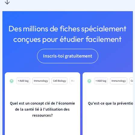
Des millions de fiches spécialement
conçues pour étudier facilement
Inscris-toi gratuitement
+ Add tag
Immunology
Cell Biology
Mo
+ Add tag
Immunology
Cell
Quel est un concept clé de l'économie
Qu'est-ce que la prévention
de la santé lié à l'utilisation des
ressources?