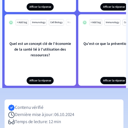
Afficer la réponse
Afficer la réponse
+ Add tag
Immunology
Cell Biology
Mo
+ Add tag
Immunology
Cell
Quel est un concept clé de l'économie
Qu'est-ce que la prévention
de la santé lié à l'utilisation des
ressources?
Afficer la réponse
Afficer la réponse
Contenu vérifié
Dernière mise à jour: 06.10.2024
Temps de lecture: 12 min