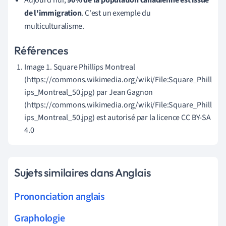
Aujourd'hui,
90% de la population canadienne est issue
de l'immigration
. C'est un exemple du
multiculturalisme.
Références
Image 1. Square Phillips Montreal
(https://commons.wikimedia.org/wiki/File:Square_Phill
ips_Montreal_50.jpg) par Jean Gagnon
(https://commons.wikimedia.org/wiki/File:Square_Phill
ips_Montreal_50.jpg) est autorisé par la licence CC BY-SA
4.0
Sujets similaires dans Anglais
Prononciation anglais
Graphologie