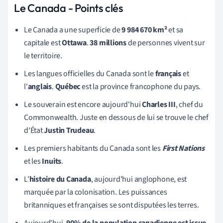
Le Canada - Points clés
Le Canada a une superficie de
9 984 670 km²
et sa
capitale est
Ottawa
.
38 millions
de personnes vivent sur
le territoire.
Les langues officielles du Canada sont le
français
et
l'
anglais
.
Québec
est la province francophone du pays.
Le souverain est encore aujourd'hui
Charles III
, chef du
Commonwealth. Juste en dessous de lui se trouve le chef
d'
État
Justin Trudeau
.
Les premiers habitants du Canada sont les
First Nations
et les
Inuits
.
L'
histoire du Canada
, aujourd'hui anglophone, est
marquée par la colonisation. Les puissances
britanniques et françaises se sont disputées les terres.