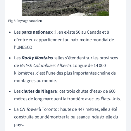
Fig. 5: Paysage canadien
Les
parcs nationaux
: il en existe 50 au Canada et 8
d'entre eux appartiennent au patrimoine mondial de
l'UNESCO.
Les
Rocky Montains
: elles s'étendent sur les provinces
de
British Columbia
et
Alberta.
Longue de 14 000
kilomètres, c'est l'une des plus importantes chaîne de
montagnes au monde.
Les
chutes du Niagara
: ces trois chutes d'eaux de 600
mètres de long marquent la frontière avec les
É
tats-Unis.
La
CN Tower
à Toronto : haute de 447 mètres, elle a été
construite pour démontrer la puissance industrielle du
pays.