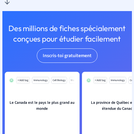
Des millions de fiches spécialement
conçues pour étudier facilement
Inscris-toi gratuitement
+ Add tag
Immunology
Cell Biology
Mo
+ Add tag
Immunology
Cell
Le Canada est le pays le plus grand au
La province de Québec est
monde
étendue du Canad