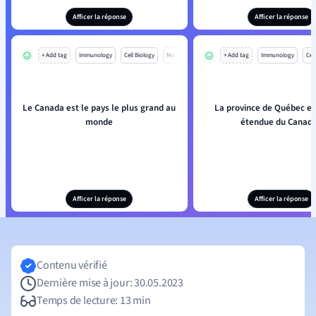
Afficer la réponse
Afficer la réponse
+ Add tag
Immunology
Cell Biology
Mo
+ Add tag
Immunology
Cell
Le Canada est le pays le plus grand au
La province de Québec est
monde
étendue du Canad
Afficer la réponse
Afficer la réponse
Contenu vérifié
Dernière mise à jour: 30.05.2023
Temps de lecture: 13 min