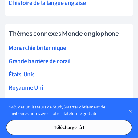
L'histoire de la langue anglaise
Thèmes connexes Monde anglophone
Monarchie britannique
Grande barrière de corail
États-Unis
Royaume Uni
Australie
94% des utilisateurs de StudySmarter obtiennent de
Colonisation Afrique du Sud
meilleures notes avec notre plateforme gratuite.
Tables des matières
Tables des matières
Thatchérisme
Télécharge-là !