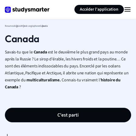
Générer des flashcards
Résumer la page
Accéder l'application
Resumes
Anglais
Monde anglophone
Canada
Canada
Savais-tu que le
Canada
est le deuxième le plus grand pays au monde
après la Russie ? Le sirop d'érable, les hivers froids et la poutine… Ce
sont des éléments indissociables du pays. Encerclé par les océans
Atlantique, Pacifique et Arctique, il abrite une nation qui représente un
exemple du
multiculturalisme.
Connais-tu vraiment l'
histoire du
Canada
?
C'est parti