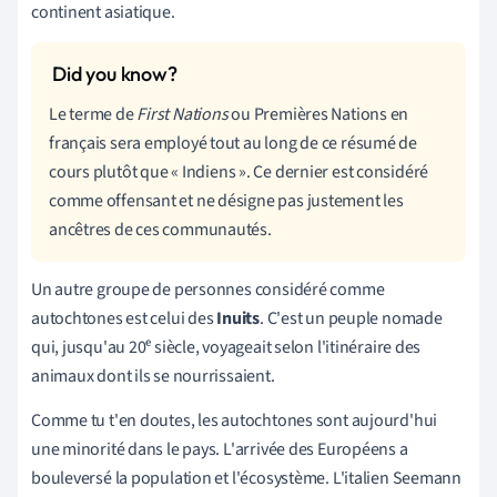
continent asiatique.
Le terme de
First Nations
ou Premières Nations en
français sera employé tout au long de ce résumé de
cours plutôt que
«
Indiens
»
. Ce dernier est considéré
comme offensant et ne désigne pas justement les
ancêtres de ces communautés.
Un autre groupe de personnes considéré comme
autochtones est celui des
Inuits
. C'est un peuple nomade
qui, jusqu'au 20ᵉ siècle, voyageait selon l'itinéraire des
animaux dont ils se nourrissaient.
Comme tu t'en doutes, les autochtones sont aujourd'hui
une minorité dans le pays. L'arrivée des Européens a
bouleversé la population et l'écosystème. L'italien Seemann