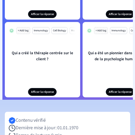
Afficer la réponse
Afficer la réponse
+ Add tag
Immunology
Cell Biology
Mo
+ Add tag
Immunology
Cell
Qui a créé la thérapie centrée sur le
Qui a été un pionnier dans 
client ?
de la psychologie huma
Afficer la réponse
Afficer la réponse
Contenu vérifié
Dernière mise à jour: 01.01.1970