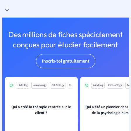
Des millions de fiches spécialement
conçues pour étudier facilement
Inscris-toi gratuitement
+ Add tag
Immunology
Cell Biology
Mo
+ Add tag
Immunology
Cell
Qui a créé la thérapie centrée sur le
Qui a été un pionnier dans 
client ?
de la psychologie huma