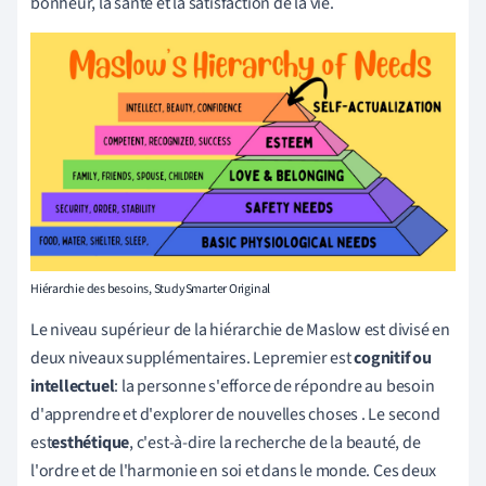
bonheur, la santé et la satisfaction de la vie.
Hiérarchie des besoins, StudySmarter Original
Le niveau supérieur de la hiérarchie de Maslow est divisé en
deux niveaux supplémentaires.
Le
premier est
cognitif ou
intellectuel
: la personne s'efforce de répondre au besoin
d'apprendre et d'explorer de nouvelles choses
. Le
second
est
esthétique
, c'est-à-dire la
recherche de la beauté, de
l'ordre et de l'harmonie en soi et dans le monde. Ces deux