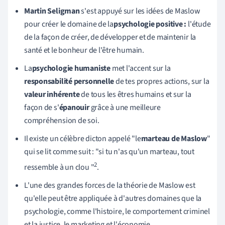
Martin Seligman
s'
est appuyé sur les idées de Maslow
pour créer le domaine de la
psychologie positive :
l'étude
de la façon de créer, de développer et de maintenir la
santé et le bonheur de l'être humain.
La
psychologie humaniste
met l'accent sur la
responsabilité personnelle
de tes propres actions, sur la
valeur inhérente
de tous les êtres humains et sur la
façon de s'
épanouir
grâce à une meilleure
compréhension de soi.
Il existe un célèbre dicton appelé "le
marteau de Maslow
"
qui se lit comme suit : "si tu n'as qu'un marteau, tout
2
ressemble à un clou "
.
L'une des grandes forces de la théorie de Maslow est
qu'elle peut être appliquée à d'autres domaines que la
psychologie, comme l'histoire, le comportement criminel
et la justice, le marketing et l'économie.