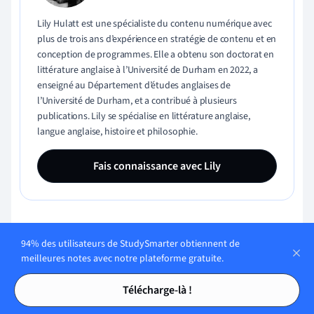
Lily Hulatt est une spécialiste du contenu numérique avec
plus de trois ans d’expérience en stratégie de contenu et en
conception de programmes. Elle a obtenu son doctorat en
littérature anglaise à l’Université de Durham en 2022, a
enseigné au Département d’études anglaises de
l’Université de Durham, et a contribué à plusieurs
publications. Lily se spécialise en littérature anglaise,
langue anglaise, histoire et philosophie.
Fais connaissance avec Lily
Processus de contrôle de la qualité du contenu:
94% des utilisateurs de StudySmarter obtiennent de
meilleures notes avec notre plateforme gratuite.
Tables des matières
Tables des matières
Télécharge-là !
Gabriel Freitas