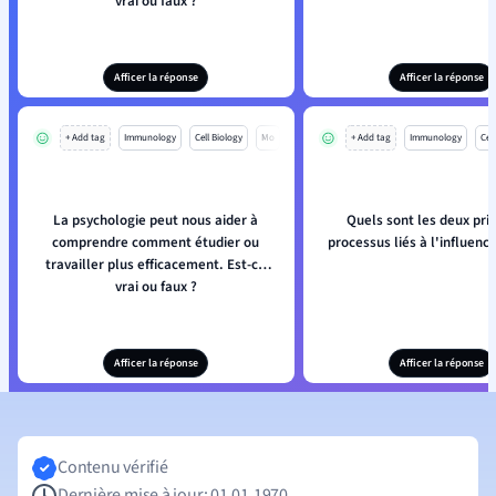
vrai ou faux ?
Afficer la réponse
Afficer la réponse
+ Add tag
Immunology
Cell Biology
Mo
+ Add tag
Immunology
Cell
La psychologie peut nous aider à
Quels sont les deux pri
comprendre comment étudier ou
processus liés à l'influence
travailler plus efficacement. Est-ce
vrai ou faux ?
Afficer la réponse
Afficer la réponse
Contenu vérifié
Dernière mise à jour: 01.01.1970