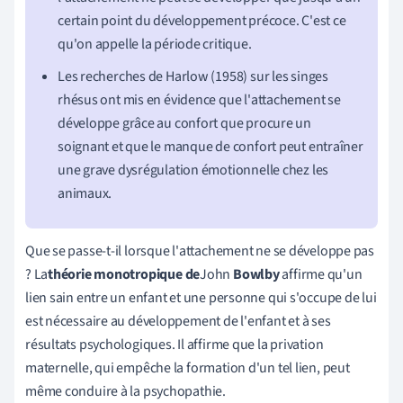
certain point du développement précoce. C'est ce
qu'on appelle la période critique.
Les recherches de Harlow (1958) sur les singes
rhésus ont mis en évidence que l'attachement se
développe grâce au confort que procure un
soignant et que le manque de confort peut entraîner
une grave dysrégulation émotionnelle chez les
animaux.
Que se passe-t-il lorsque l'attachement ne se développe pas
?
La
théorie monotropique de
John
Bowlby
affirme qu'un
lien sain entre un enfant et une personne qui s'occupe de lui
est nécessaire au développement de l'enfant et à ses
résultats psychologiques. Il affirme que la privation
maternelle, qui empêche la formation d'un tel lien, peut
même conduire à la psychopathie.