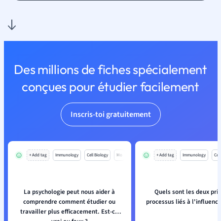
Des millions de fiches spécialement
conçues pour étudier facilement
Inscris-toi gratuitement
+ Add tag
Immunology
Cell Biology
Mo
+ Add tag
Immunology
Cell
La psychologie peut nous aider à
Quels sont les deux pri
comprendre comment étudier ou
processus liés à l'influence
travailler plus efficacement. Est-ce