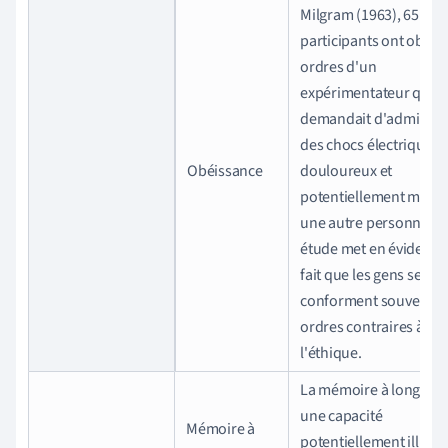
Milgram (1963), 65 % d
participants ont obéi 
ordres d'un
expérimentateur qui l
demandait d'administ
des chocs électriques
Obéissance
douloureux et
potentiellement morte
une autre personne. C
étude met en évidence 
fait que les gens se
conforment souvent à
ordres contraires à
l'éthique.
La mémoire à long ter
une capacité
Mémoire à
potentiellement illimit