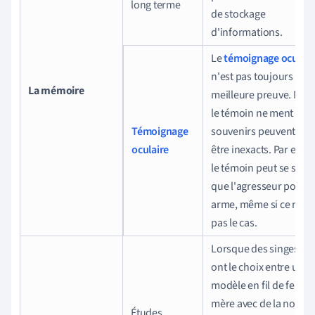
long terme
de stockage
d'informations.
Le
témoignage oculair
n'est pas toujours la
La mémoire
meilleure preuve. Mêm
le témoin ne ment pas,
Témoignage
souvenirs peuvent sou
oculaire
être inexacts. Par exem
le témoin peut se souv
que l'agresseur portai
arme, même si ce n'éta
pas le cas.
Lorsque des singes rh
ont le choix entre un
modèle en fil de fer d'
mère avec de la nourri
Études