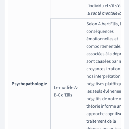
l'individu et s'il s'écart
la
santé mentale idéal
Selon Albert Ellis, les
conséquences
émotionnelles et
comportementales
associées à la dépress
sont causées par nos
croyances irrationnelle
nos interprétations
Psychopathologie
négatives plutôt que p
Le modèle A-
les seuls événements
B-C d'Ellis
négatifs de notre vie. C
théorie informe une
approche cognitive du
traitement de la
dépression, qui se