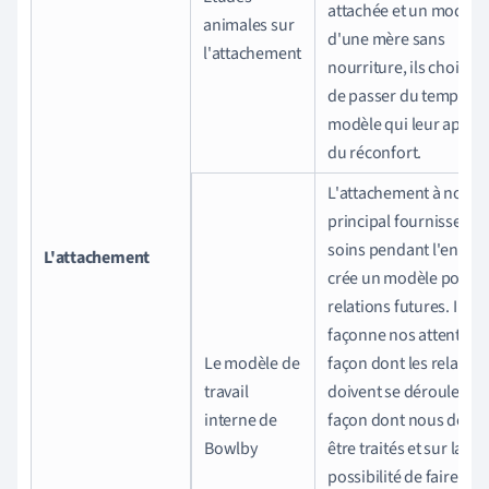
attachée et un modèl
animales sur
d'une mère sans
l'attachement
nourriture, ils choisiss
de passer du temps ave
modèle qui leur appor
du réconfort.
L'attachement à notre
principal fournisseur 
soins pendant l'enfan
L'attachement
crée un modèle pour 
relations futures. Il
façonne nos attentes s
Le modèle de
façon dont les relation
travail
doivent se dérouler, su
interne de
façon dont nous devo
Bowlby
être traités et sur la
possibilité de faire