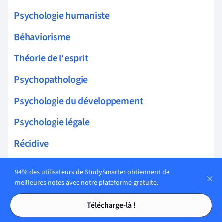
Psychologie humaniste
Béhaviorisme
Théorie de l'esprit
Psychopathologie
Psychologie du développement
Psychologie légale
Récidive
Relations sexuelles
94% des utilisateurs de StudySmarter obtiennent de
meilleures notes avec notre plateforme gratuite.
Sélection sexuelle
Tables des matières
Tables des matières
Télécharge-là !
Émotions primaires