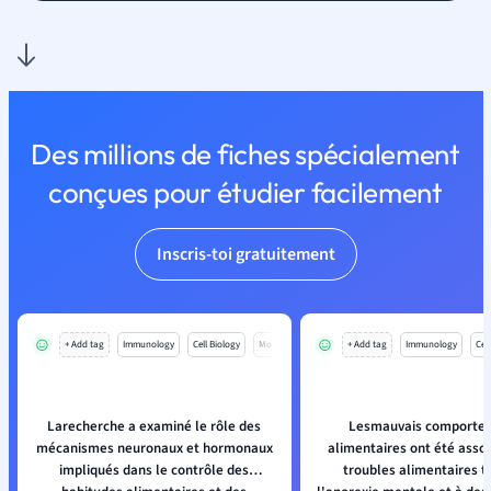
Des millions de fiches spécialement
conçues pour étudier facilement
Inscris-toi gratuitement
+ Add tag
Immunology
Cell Biology
Mo
+ Add tag
Immunology
Cell
Larecherche a examiné le rôle des
Lesmauvais comporte
mécanismes neuronaux et hormonaux
alimentaires ont été assoc
impliqués dans le contrôle des
troubles alimentaires t