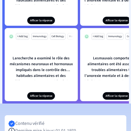
habitudes alimentaires et des
l'anorexie mentale et à de
préférences alimentaires liées à des
comportements alimentaires sains.
Afficer la réponse
Afficer la réponse
+ Add tag
Immunology
Cell Biology
Mo
+ Add tag
Immunology
Cell
Larecherche a examiné le rôle des
Lesmauvais comporte
mécanismes neuronaux et hormonaux
alimentaires ont été assoc
impliqués dans le contrôle des
troubles alimentaires t
habitudes alimentaires et des
l'anorexie mentale et à de
préférences alimentaires liées à des
comportements alimentaires sains.
Afficer la réponse
Afficer la réponse
Contenu vérifié
Dernière mise à jour: 01.01.1970