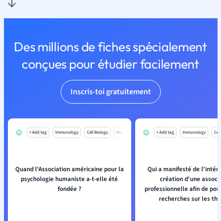
Des millions de fiches spécialement
conçues pour étudier facilement
Inscris-toi gratuitement
+ Add tag
Immunology
Cell Biology
Mo
+ Add tag
Immunology
Cell
Quand l'Association américaine pour la
Qui a manifesté de l'intér
psychologie humaniste a-t-elle été
création d'une associ
fondée ?
professionnelle afin de pou
recherches sur les thé
humanistes ?