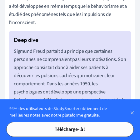
a été développée en même temps que le béhaviorisme et a
étudié des phénomènes tels que les impulsions de
l'inconscient.
Sigmund Freud partait du principe que certaines
personnes ne comprenaient pas leurs motivations. Son
approche consistait donc à aider ses patients à
découvrir les pulsions cachées qui motivaient leur
comportement. Dans les années 1950, les
psychologues ont développé une perspective
théorique qui différait du comportementalisme et de la
psychanalyse.
94% des utilisateurs de StudySmarter obtiennent de
meilleures notes avec notre plateforme gratuite.
Tables des matières
Tables des matières
L'
humanisme
est un mélange de ces forces dominantes ;
Télécharge-là !
son fondement est la philosophie classique et de la