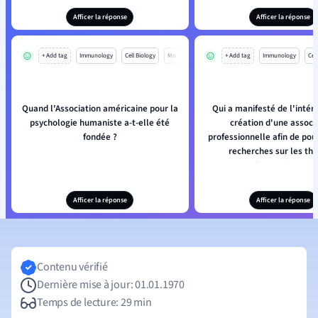
Afficer la réponse
Afficer la réponse
+ Add tag
Immunology
Cell Biology
Mo
+ Add tag
Immunology
Cell
Quand l'Association américaine pour la
Qui a manifesté de l'intér
psychologie humaniste a-t-elle été
création d'une associ
fondée ?
professionnelle afin de pou
recherches sur les thé
humanistes ?
Afficer la réponse
Afficer la réponse
Contenu vérifié
Dernière mise à jour: 01.01.1970
Temps de lecture: 29 min