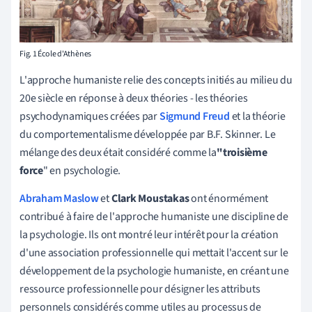
Fig. 1 École d'Athènes
L'approche humaniste relie des concepts initiés au milieu du
20e siècle en réponse à deux théories - les théories
psychodynamiques créées par
Sigmund Freud
et la théorie
du comportementalisme développée par B.F. Skinner. Le
mélange des deux était considéré comme la
"troisième
force
" en psychologie.
Abraham Maslow
et
Clark Moustakas
ont énormément
contribué à faire de l'approche humaniste une discipline de
la psychologie. Ils ont montré leur intérêt pour la création
d'une association professionnelle qui mettait l'accent sur le
développement de la psychologie humaniste, en créant une
ressource professionnelle pour désigner les attributs
personnels considérés comme utiles au processus de