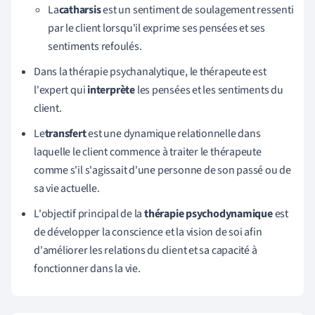
La
catharsis
est un
sentiment de soulagement ressenti
par le client lorsqu'il exprime ses pensées et ses
sentiments refoulés
.
Dans la thérapie psychanalytique, le thérapeute est
l'expert qui
interprète
les pensées et les sentiments du
client.
Le
transfert
est une dynamique relationnelle dans
laquelle le client commence à traiter le thérapeute
comme s'il s'agissait d'une personne de son passé ou de
sa vie actuelle
.
L'objectif principal de la
thérapie psychodynamique
est
de développer la conscience et la vision de soi afin
d'améliorer les relations du client et sa capacité à
fonctionner dans la vie.