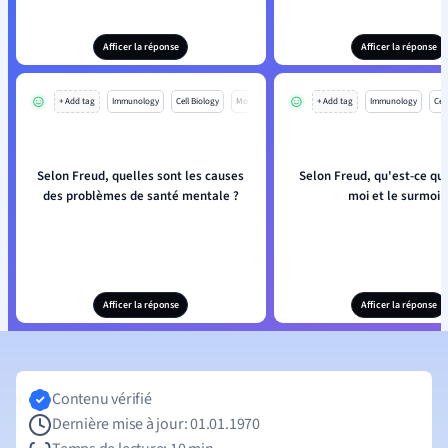
Afficer la réponse
Afficer la réponse
+ Add tag
Immunology
Cell Biology
Mo
+ Add tag
Immunology
Cell
Selon Freud, quelles sont les causes
Selon Freud, qu'est-ce que
des problèmes de santé mentale ?
moi et le surmoi 
Afficer la réponse
Afficer la réponse
Contenu vérifié
Dernière mise à jour: 01.01.1970