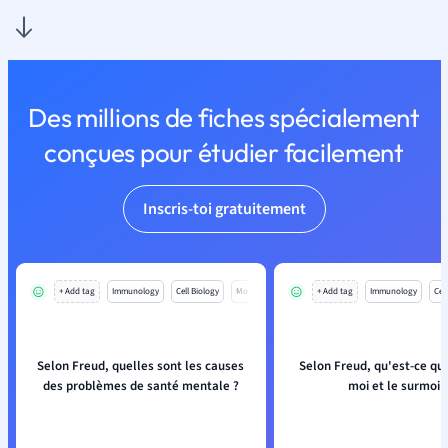
Des millions de fiches spécialement
conçues pour étudier facilement
Inscris-toi gratuitement
+ Add tag
Immunology
Cell Biology
Mo
+ Add tag
Immunology
Cell
Selon Freud, quelles sont les causes
Selon Freud, qu'est-ce que
des problèmes de santé mentale ?
moi et le surmoi 