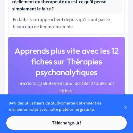
réellement du thérapeute ou est-ce qu'il pense
simplement le faire ?
En fait, ils se rapprochent depuis qu'ils ont passé
beaucoup de temps ensemble.
Apprends plus vite avec les 12
fiches sur Thérapies
psychanalytiques
Inscris-toi gratuitement pour accéder à toutes nos
fiches.
94% des utilisateurs de StudySmarter obtiennent de
meilleures notes avec notre plateforme gratuite.
Tables des matières
Tables des matières
Télécharge-là !