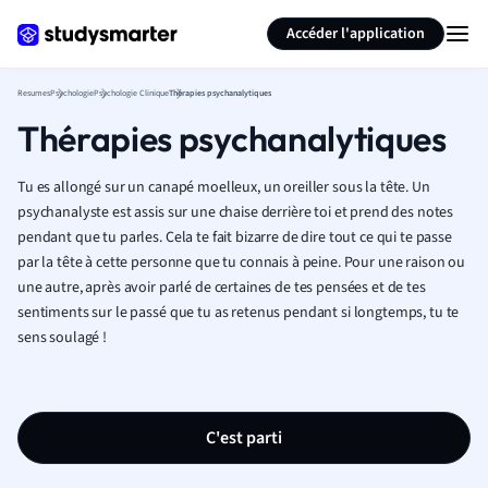
Générer des flashcards
Résumer la page
Accéder l'application
Resumes
Psychologie
Psychologie Clinique
Thérapies psychanalytiques
Thérapies psychanalytiques
Tu es allongé sur un canapé moelleux, un oreiller sous la tête. Un
psychanalyste est assis sur une chaise derrière toi et prend des notes
pendant que tu parles. Cela te fait bizarre de dire tout ce qui te passe
par la tête à cette personne que tu connais à peine. Pour une raison ou
une autre, après avoir parlé de certaines de tes pensées et de tes
sentiments sur le passé que tu as retenus pendant si longtemps, tu te
sens soulagé !
C'est parti