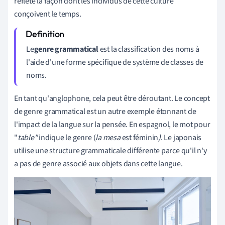
reflète la façon dont les individus de cette culture
conçoivent le temps.
Le
genre grammatical
est la
classification des noms à
l'aide d'une
forme spécifique de système de classes de
noms
.
En tant qu'anglophone, cela peut être déroutant. Le concept
de genre grammatical est un autre exemple étonnant de
l'impact de la langue sur la pensée. En espagnol, le mot pour
"
table"
indique le genre (
la mesa
est féminin
)
. Le japonais
utilise une structure grammaticale différente parce qu'il n'y
a pas de genre associé aux objets dans cette langue.