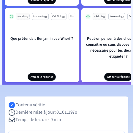
Afficer la réponse
Afficer la réponse
+ Add tag
Immunology
Cell Biology
Mo
+ Add tag
Immunology
Cell
Que prétendait Benjamin Lee Whorf ?
Peut-on penser à des chose
connaître ou sans disposer
nécessaire pour les décri
étiqueter ?
Afficer la réponse
Afficer la réponse
Contenu vérifié
Dernière mise à jour: 01.01.1970
Temps de lecture: 9 min