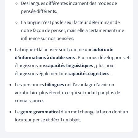
Des langues différentes incarnent des modes de
pensée différents.
La langue n'est pas le seul facteur déterminant de
notre façon de penser, mais elle a certainement une
influence sur nos pensées.
La
langue et la pensée sont comme une
autoroute
d'informations à double sens
.
Plus
nous développons et
élargissons nos
capacités linguistiques
, plus nous
élargissons également nos
capacités cognitives
.
Les personnes
bilingues
ont l'avantage d'avoir un
vocabulaire plus étendu, ce qui se traduit par plus de
connaissances.
Le
genre grammatical
d'un mot change la façon dont un
locuteur pense et décrit un objet
.