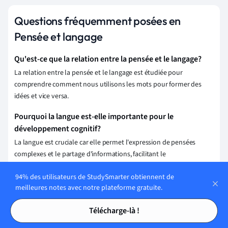
Questions fréquemment posées en
Pensée et langage
Qu'est-ce que la relation entre la pensée et le langage?
La relation entre la pensée et le langage est étudiée pour
comprendre comment nous utilisons les mots pour former des
idées et vice versa.
Pourquoi la langue est-elle importante pour le
développement cognitif?
La langue est cruciale car elle permet l'expression de pensées
complexes et le partage d'informations, facilitant le
développement cognitif.
94% des utilisateurs de StudySmarter obtiennent de
Comment le langage influence-t-il la perception du
meilleures notes avec notre plateforme gratuite.
monde?
Tables des matières
Tables des matières
Télécharge-là !
Le langage influence la perception du monde en structurant la
manière dont nous catégorisons et comprenons nos expériences.