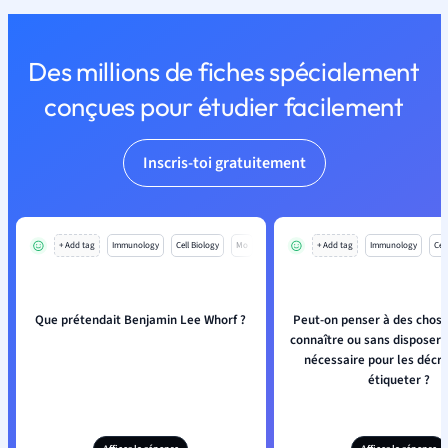
Des millions de fiches spécialement
conçues pour étudier facilement
Inscris-toi gratuitement
+ Add tag
Immunology
Cell Biology
Mo
+ Add tag
Immunology
Cell
Que prétendait Benjamin Lee Whorf ?
Peut-on penser à des chose
connaître ou sans disposer
nécessaire pour les décri
étiqueter ?