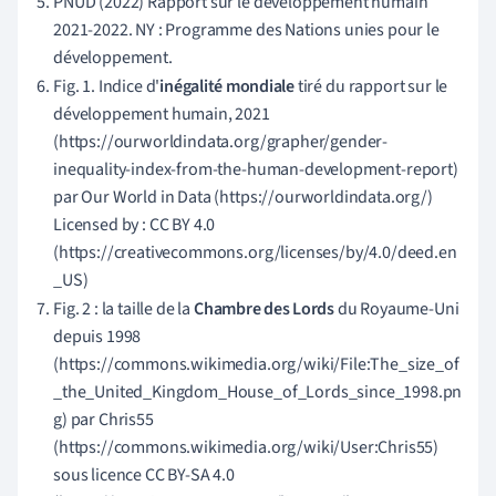
PNUD (2022) Rapport sur le développement humain
2021-2022. NY : Programme des Nations unies pour le
développement.
Fig. 1. Indice d'
inégalité mondiale
tiré du rapport sur le
développement humain, 2021
(https://ourworldindata.org/grapher/gender-
inequality-index-from-the-human-development-report)
par Our World in Data (https://ourworldindata.org/)
Licensed by : CC BY 4.0
(https://creativecommons.org/licenses/by/4.0/deed.en
_US)
Fig. 2 : la taille de la
Chambre des Lords
du Royaume-Uni
depuis 1998
(https://commons.wikimedia.org/wiki/File:The_size_of
_the_United_Kingdom_House_of_Lords_since_1998.pn
g) par Chris55
(https://commons.wikimedia.org/wiki/User:Chris55)
sous licence CC BY-SA 4.0