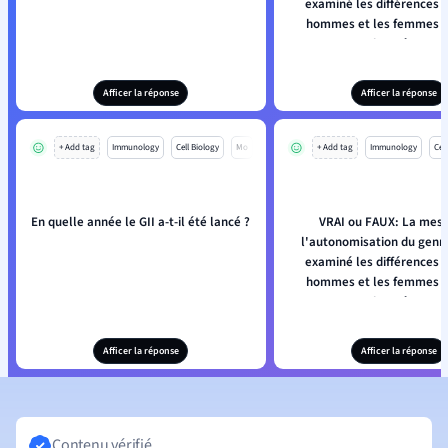
examiné les différences e
hommes et les femmes e
concerne l'espérance d
l'éducation et les ress
économiques.
Afficer la réponse
Afficer la réponse
+ Add tag
Immunology
Cell Biology
Mo
+ Add tag
Immunology
Cell
En quelle année le GII a-t-il été lancé ?
VRAI ou FAUX: La mesu
l'autonomisation du genr
examiné les différences e
hommes et les femmes e
concerne l'espérance d
l'éducation et les ress
économiques.
Afficer la réponse
Afficer la réponse
Contenu vérifié