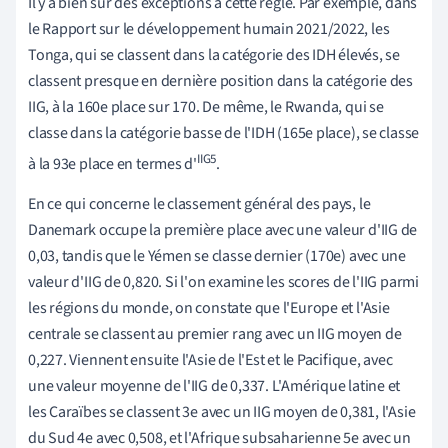
Il y a bien sûr des exceptions à cette règle. Par exemple, dans
le Rapport sur le développement humain 2021/2022, les
Tonga, qui se classent dans la catégorie des IDH élevés, se
classent presque en dernière position dans la catégorie des
IIG, à la 160e place sur 170. De même, le Rwanda, qui se
classe dans la catégorie basse de l'IDH (165e place), se classe
IIG5
à la 93e place en termes d'
.
En ce qui concerne le classement général des pays, le
Danemark occupe la première place avec une valeur d'IIG de
0,03, tandis que le Yémen se classe dernier (170e) avec une
valeur d'IIG de 0,820. Si l'on examine les scores de l'IIG parmi
les régions du monde, on constate que l'Europe et l'Asie
centrale se classent au premier rang avec un IIG moyen de
0,227. Viennent ensuite l'Asie de l'Est et le Pacifique, avec
une valeur moyenne de l'IIG de 0,337. L'Amérique latine et
les Caraïbes se classent 3e avec un IIG moyen de 0,381, l'Asie
du Sud 4e avec 0,508, et l'Afrique subsaharienne 5e avec un