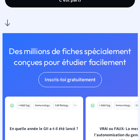
C'est parti
Des millions de fiches spécialement
conçues pour étudier facilement
Inscris-toi gratuitement
+ Add tag
Immunology
Cell Biology
Mo
+ Add tag
Immunology
Cell
En quelle année le GII a-t-il été lancé ?
VRAI ou FAUX: La mesu
l'autonomisation du genr