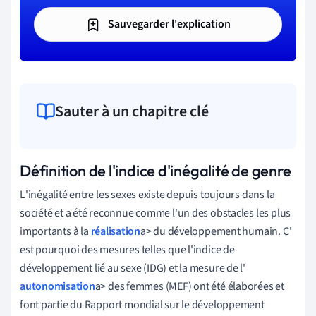
Sauvegarder l'explication
Sauter à un chapitre clé
Définition de l'indice d'inégalité de genre
L
'
inégalité
entre
les
sexes
existe
depuis
toujours
dans
la
société
et
a
été
reconnue
comme
l
'
un
des
obstacles
les
plus
importants
à
la
réalisation
a
>
du
développement
humain
.
C
'
est
pourquoi
des
mesures
telles
que
l
'
indice
de
développement
lié
au
sexe
(
IDG
)
et
la
mesure
de
l
'
autonomisation
a
>
des
femmes
(
MEF
)
ont
été
élaborées
et
font
partie
du
Rapport
mondial
sur
le
développement