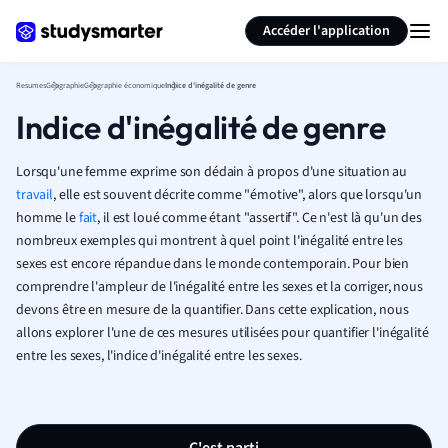
Générer des flashcards
Résumer la page
Accéder l'application
Resumes
Géographie
Géographie économique
Indice d'inégalité de genre
Indice d'inégalité de genre
Lorsqu'une femme exprime son dédain à propos d'une situation au
travail
, elle est souvent décrite comme "émotive", alors que lorsqu'un
homme le
fait
, il est loué comme étant "assertif". Ce n'est là qu'un des
nombreux exemples qui montrent à quel point l'inégalité entre les
sexes est encore répandue dans le monde contemporain. Pour bien
comprendre l'ampleur de l'inégalité entre les sexes et la corriger, nous
devons être en mesure de la quantifier. Dans cette explication, nous
allons explorer l'une de ces mesures utilisées pour quantifier l'inégalité
entre les sexes, l'indice d'inégalité entre les sexes.