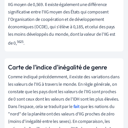
IIG moyen de 0,569. Il existe également une différence
significative entre l'IIG moyen des États qui composent
l'Organisation de coopération et de développement
économiques (OCDE), qui s'élève à 0,185, et celui des pays
les moins développés du monde, dont la valeur de l'IIG est
5625
de 0,
.
Carte de l'indice d'inégalité de genre
Comme indiqué précédemment, il existe des variations dans
les valeurs de l'IIG à travers le monde. En règle générale, on
constate que les pays dont les valeurs de l'IIG sont proches
de 0 sont ceux dont les valeurs de l'IDH sont les plus élevées.
Dans l'espace, cela se traduit par le
fait
que les nations du
"nord" de la planète ont des valeurs d'IIG proches de zéro
(moins d'inégalité entre les sexes). En comparaison, les