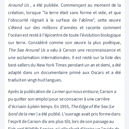
Around Us
, a été publiée. Commençant au moment de la
création, lorsque
"la terre était sans forme et vide, et que
l'obscurité régnait à la surface de l'abîme", cette œuvre
s'étend sur des millions d'années et raconte comment
l'océan est resté à l'épicentre de toute l'évolution biologique
sur terre
.
Considéré comme son œuvre la plus poétique,
The Sea Around Us
a valu à Carson une reconnaissance et
une acclamation internationales. Il est resté sur la liste des
best-sellers du New York Times pendant un an et demi, a été
adapté dans un documentaire primé aux Oscars et a été
traduit en vingt-huit langues.
Après la publication de
La mer qui nous entoure,
Carson a
pu quitter son emploi pour se consacrer à une carrière
d'écrivain à plein temps. En 1955,
The Edge of the Sea (Le
bord de la mer
) a été publié. L'ouvrage avait pris forme dans
l'esprit de Carson dix ans plus tôt, lors de son passage au
Fish and Wildlife Service, où elle rêvait d'écrire un "guide de