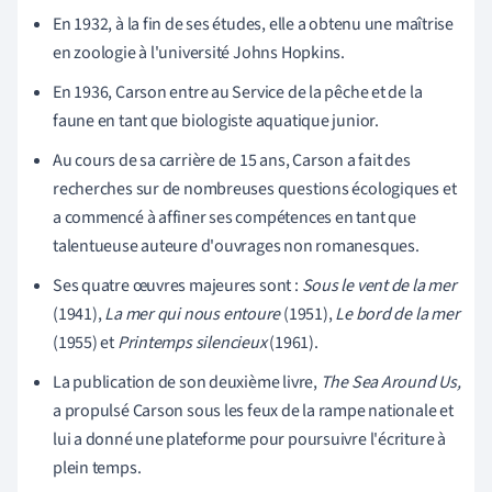
En 1932, à la fin de ses études, elle a obtenu une maîtrise
en zoologie à l'université Johns Hopkins.
En 1936, Carson entre au Service de la pêche et de la
faune en tant que biologiste aquatique junior.
Au cours de sa carrière de 15 ans, Carson a fait des
recherches sur de nombreuses questions écologiques et
a commencé à affiner ses compétences en tant que
talentueuse auteure d'ouvrages non romanesques.
Ses quatre œuvres majeures sont :
Sous le vent de la mer
(1941),
La mer qui nous entoure
(1951),
Le bord de la mer
(1955) et
Printemps silencieux
(1961)
.
La publication de son deuxième livre,
The Sea Around Us,
a propulsé Carson sous les feux de la rampe nationale et
lui a donné une plateforme pour poursuivre l'écriture à
plein temps.