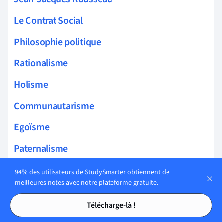
Le Contrat Social
Philosophie politique
Rationalisme
Holisme
Communautarisme
Egoïsme
Paternalisme
Relativisme culturel
94% des utilisateurs de StudySmarter obtiennent de
meilleures notes avec notre plateforme gratuite.
Individualisme
Tables des matières
Tables des matières
Télécharge-là !
Friedrich Nietzsche