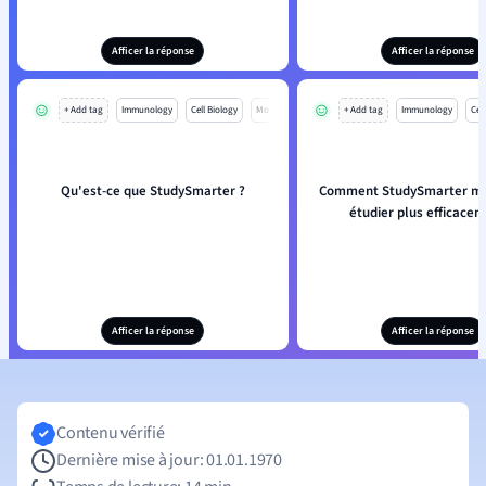
Afficer la réponse
Afficer la réponse
+ Add tag
Immunology
Cell Biology
Mo
+ Add tag
Immunology
Cell
Qu'est-ce que StudySmarter ?
Comment StudySmarter m'ai
étudier plus efficacem
Afficer la réponse
Afficer la réponse
Contenu vérifié
Dernière mise à jour: 01.01.1970