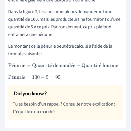
entraîne également une distorsion du marché.
Dans la figure 2, les consommateurs demanderont une
quantité de 100, mais les producteurs ne fourniront qu'une
quantité de 5 à ce prix. Par conséquent, ce prix plafond
entraînera une pénurie.
Le montant de la pénurie peut être calculé à l'aide de la
formule suivante :
é
é
é
é
Pénurie
=
Quantité demandée
−
Quantité fournie
é
Pénurie
=
100
−
5
=
95
Tu as besoin d'un rappel ? Consulte notre explication :
L'équilibre du marché