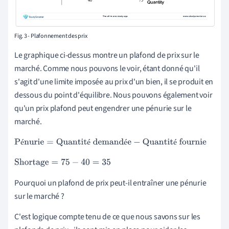
Fig. 3 - Plafonnement des prix
Le graphique ci-dessus montre un plafond de prix sur le
marché. Comme nous pouvons le voir, étant donné qu'il
s'agit d'une limite imposée au prix d'un bien, il se produit en
dessous du point d'équilibre. Nous pouvons également voir
qu'un prix plafond peut engendrer une pénurie sur le
marché.
é
é
é
é
Pénurie
=
Quantité demandée
−
Quantité fournie
Shortage
=
75
−
40
=
35
Pourquoi un plafond de prix peut-il entraîner une pénurie
sur le marché ?
C'est logique compte tenu de ce que nous savons sur les