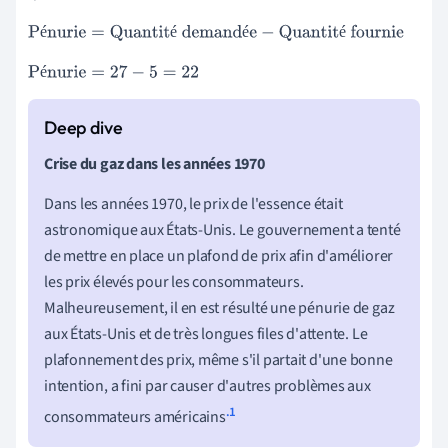
é
é
é
é
Pénurie
=
Quantité demandée
−
Quantité fournie
é
Pénurie
=
27
−
5
=
22
Crise du gaz dans les années 1970
Dans les années 1970, le prix de l'essence était
astronomique aux États-Unis. Le gouvernement a tenté
de mettre en place un plafond de prix afin d'améliorer
les prix élevés pour les consommateurs.
Malheureusement, il en est résulté une pénurie de gaz
aux États-Unis et de très longues files d'attente. Le
plafonnement des prix, même s'il partait d'une bonne
intention, a fini par causer d'autres problèmes aux
.1
consommateurs américains