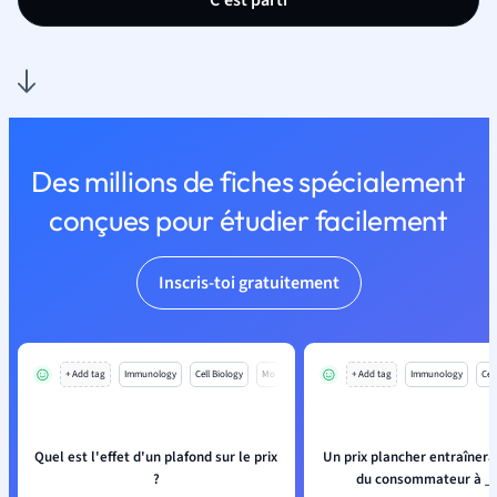
C'est parti
Des millions de fiches spécialement
conçues pour étudier facilement
Inscris-toi gratuitement
+ Add tag
Immunology
Cell Biology
Mo
+ Add tag
Immunology
Cell
Quel est l'effet d'un plafond sur le prix
Un prix plancher entraînera
?
du consommateur à _