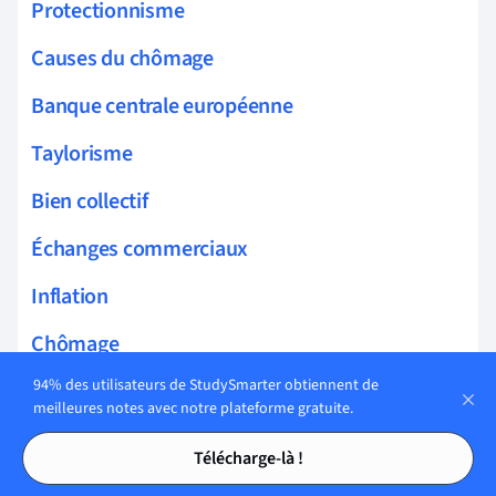
Protectionnisme
Causes du chômage
Banque centrale européenne
Taylorisme
Bien collectif
Échanges commerciaux
Inflation
Chômage
94% des utilisateurs de StudySmarter obtiennent de
Économies d'échelle
meilleures notes avec notre plateforme gratuite.
Richesse mondiale
Tables des matières
Tables des matières
Télécharge-là !
Politique de la concurrence