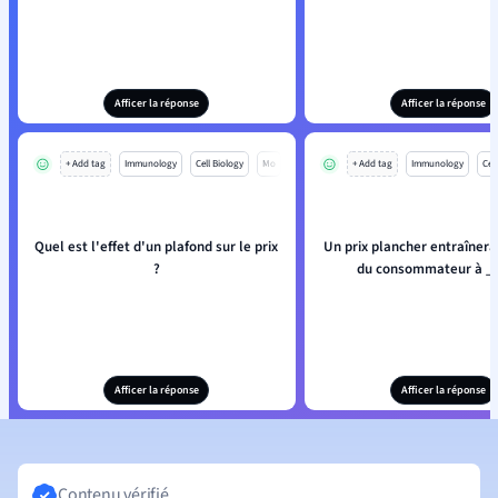
Afficer la réponse
Afficer la réponse
+ Add tag
Immunology
Cell Biology
Mo
+ Add tag
Immunology
Cell
Quel est l'effet d'un plafond sur le prix
Un prix plancher entraînera
?
du consommateur à _
Afficer la réponse
Afficer la réponse
Contenu vérifié