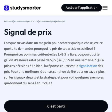
Générer des flashcards
Résumer la page
Accéder l'application
Resumes
Sciences économiques et sociales
Science économique
Signal de prix
Signal de prix
Lorsque tu vas dans un magasin pour acheter quelque chose, est-ce
que tu te demandes pourquoi le prix de cet article est si élevé ?
Pourquoi ces pommes coûtent-elles 3,49 $ la livre, ou pourquoi le
gallon d'essence est-il passé de 5,85 $ à 6,15 $ en une semaine ? Qui a
pris ces décisions ? Eh bien, la réponse courte est la
signalisation
des
prix. Pour une meilleure réponse, continue de lire pour en savoir plus
sur les signaux de prix et la stratégie, et pour voir quelques exemples
qui donnent du sens à tout cela !
C'est parti