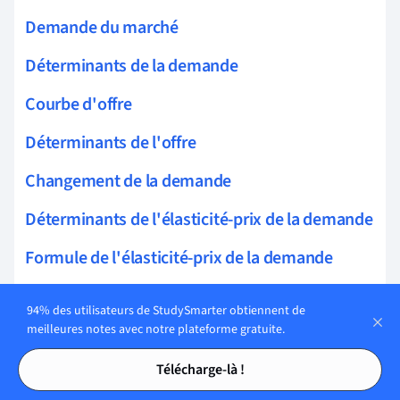
Demande du marché
Déterminants de la demande
Courbe d'offre
Déterminants de l'offre
Changement de la demande
Déterminants de l'élasticité-prix de la demande
Formule de l'élasticité-prix de la demande
Méthode du point milieu
94% des utilisateurs de StudySmarter obtiennent de
meilleures notes avec notre plateforme gratuite.
Formule de l'élasticité-revenu de la demande
Tables des matières
Tables des matières
Télécharge-là !
Formule de l'élasticité-prix croisée de la