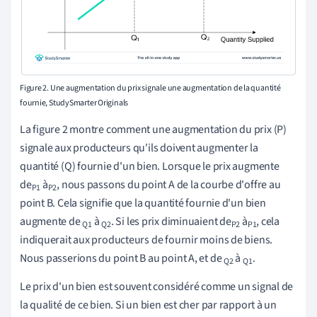
Figure 2. Une augmentation du prix signale une augmentation de la quantité
fournie, StudySmarter Originals
La figure 2 montre comment une augmentation du prix (P)
signale aux producteurs qu'ils doivent augmenter la
quantité (Q) fournie d'un bien. Lorsque le prix augmente
de
à
, nous passons du point A de la courbe d'offre au
P1
P2
point B. Cela signifie que la quantité fournie d'un bien
augmente de
à
. Si les prix diminuaient de
à
, cela
Q1
Q2
P2
P1
indiquerait aux producteurs de fournir moins de biens.
Nous passerions du point B au point A, et de
à
.
Q2
Q1
Le prix d'un bien est souvent considéré comme un signal de
la qualité de ce bien. Si un bien est cher par rapport à un