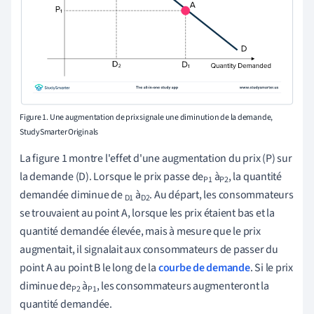
Figure 1. Une augmentation de prix signale une diminution de la demande,
StudySmarter Originals
La figure 1 montre l'effet d'une augmentation du prix (P) sur
la demande (D). Lorsque le prix passe de
à
, la quantité
P1
P2
demandée diminue de
à
. Au départ, les consommateurs
D1
D2
se trouvaient au point A, lorsque les prix étaient bas et la
quantité demandée élevée, mais à mesure que le prix
augmentait, il signalait aux consommateurs de passer du
point A au point B le long de la
courbe de demande
. Si le prix
diminue de
à
, les consommateurs augmenteront la
P2
P1
quantité demandée.