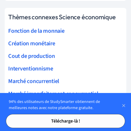
Thèmes connexes Science économique
Fonction de la monnaie
Création monétaire
Cout de production
Interventionnisme
Marché concurrentiel
Marché imparfaitement concurrentiel
94% des utilisateurs de StudySmarter obtiennent de
Progrès technique
meilleures notes avec notre plateforme gratuite.
Tables des matières
Tables des matières
Défaillance du marché
Télécharge-là !