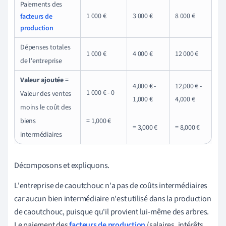
Paiements des
1 000
€
3 000
€
8 000
€
facteurs de
production
Dépenses totales
1 000
€
4 000
€
12 000
€
de l'entreprise
Valeur ajoutée
=
4,000
€
-
12,000
€
-
1 000
€
- 0
Valeur des ventes
1,000
€
4,000
€
moins le coût des
biens
= 1,000
€
= 3,000
€
= 8,000
€
intermédiaires
Décomposons et expliquons.
L'entreprise de caoutchouc n'a pas de coûts intermédiaires
car aucun bien intermédiaire n'est utilisé dans la production
de caoutchouc, puisque qu'il provient lui-même des arbres.
Le paiement des
facteurs de production
(salaires, intérêts,