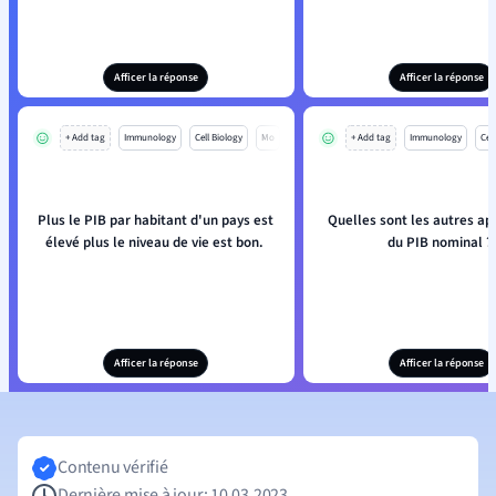
Afficer la réponse
Afficer la réponse
+ Add tag
Immunology
Cell Biology
Mo
+ Add tag
Immunology
Cell
Plus le PIB par habitant d'un pays est
Quelles sont les autres ap
élevé plus le niveau de vie est bon.
du PIB nominal ?
Afficer la réponse
Afficer la réponse
Contenu vérifié
Dernière mise à jour: 10.03.2023