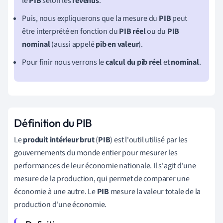
le
PIB
selon les
revenus
.
Puis, nous expliquerons que la mesure du
PIB
peut
être interprété en fonction du
PIB réel
ou du
PIB
nominal
(aussi appelé
pib
en valeur
).
Pour finir nous verrons le
calcul du pib réel
et
nominal
.
Définition du PIB
Le
produit intérieur brut
(
PIB
) est l'outil utilisé par les
gouvernements du monde entier pour mesurer les
performances de leur économie nationale. Il s'agit d'une
mesure de la production, qui permet de comparer une
économie à une autre. Le
PIB
mesure la valeur totale de la
production d'une économie.