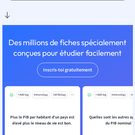
Des millions de fiches spécialement
conçues pour étudier facilement
Inscris-toi gratuitement
+ Add tag
Immunology
Cell Biology
Mo
+ Add tag
Immunology
Cell
Plus le PIB par habitant d'un pays est
Quelles sont les autres ap
élevé plus le niveau de vie est bon.
du PIB nominal ?