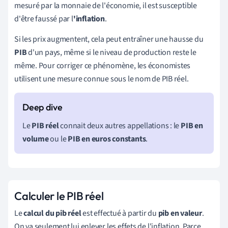
mesuré par la monnaie de l'économie, il est susceptible
d'être faussé par l
'inflation
.
Si les prix augmentent, cela peut entraîner une hausse du
PIB
d'un pays, même si le niveau de production reste le
même. Pour corriger ce phénomène, les économistes
utilisent une mesure connue sous le nom de PIB réel.
Le
PIB réel
connait deux autres appellations : le
PIB en
volume
ou le
PIB en euros constants
.
Calculer le PIB réel
Le
calcul du
pib
réel
est effectué à partir du
pib
en valeur
.
On va seulement lui enlever les effets de l'inflation. Parce