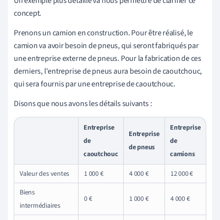
Un exemple plus détaillé va nous permettre de clarifier ce
concept.
Prenons un camion en construction. Pour être réalisé, le
camion va avoir besoin de pneus, qui seront fabriqués par
une entreprise externe de pneus. Pour la fabrication de ces
derniers, l'entreprise de pneus aura besoin de caoutchouc,
qui sera fournis par une entreprise de caoutchouc.
Disons que nous avons les détails suivants :
Entreprise
Entreprise
Entreprise
de
de
de pneus
caoutchouc
camions
Valeur des ventes
1 000 €
4 000 €
12 000
€
Biens
0
€
1 000
€
4 000
€
intermédiaires