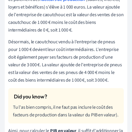
loyers et bénéfices) s'élève à 1 000 euros. La valeur ajoutée
de l'entreprise de caoutchouc est la valeur des ventes de son
caoutchouc de 1 000
€
moins le coût des biens
intermédiaires de 0
€
, soit 1 000
€
.
Désormais, le caoutchouc vendu à l'entreprise de pneus
pour 1 000
€
devient leur coût intermédiaires. L'entreprise
doit également payer ses facteurs de production d'une
valeur de 3 000
€
. La valeur ajoutée de l'entreprise de pneus
est la valeur des ventes de ses pneus de 4 000
€
moins le
coût des biens intermédiaires de 1 000
€
, soit 3 000
€
.
Tu l'as bien compris, il ne faut pas inclure le coût des
facteurs de production dans la valeur du PIB en valeur).
Ainsi, pour calculer le
PIB en valeur
, il suffit d'additionner la