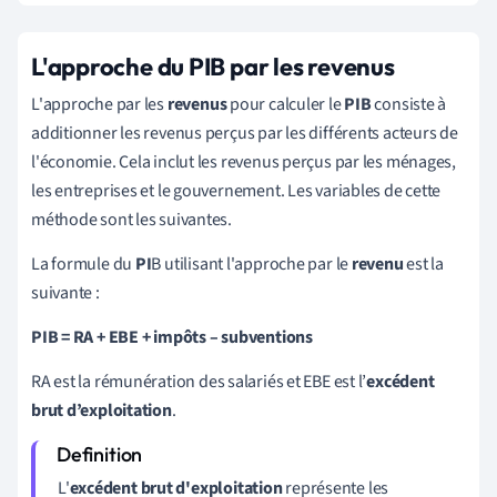
L'approche du PIB par les revenus
L'approche par les
revenus
pour calculer le
PIB
consiste à
additionner les revenus perçus par les différents acteurs de
l'économie. Cela inclut les revenus perçus par les ménages,
les entreprises et le gouvernement. Les variables de cette
méthode sont les suivantes.
La formule du
PI
B utilisant l'approche par le
revenu
est la
suivante :
PIB = RA + EBE + impôts – subventions
RA
est la rémunération des salariés et EBE est l’
excédent
brut d’exploitation
.
L'
excédent brut d'exploitation
représente
les