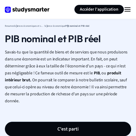
Générer des flashcards
Résumer la page
Accéder l'application
Resumes
Sciences économiques et sociales
Science économique
PIB nominal et PIB réel
PIB nominal et PIB réel
Savais-tu que la quantité de biens et de services que nous produisons
dans une économie est un indicateur important. En fait, on peut
déterminer grâce à eux la taille de l'économie d'un pays - ce qui n'est
pas négligeable ! Ce fameux outil de mesure est le
PIB
, ou
produit
intérieur brut.
On pourrait le comparer à notre bulletin scolaire, sauf
que celui-ci opère au niveau de notre économie ! Il va ainsi permettre
de mesurer la production de richesse d'un pays sur une période
donnée.
C'est parti