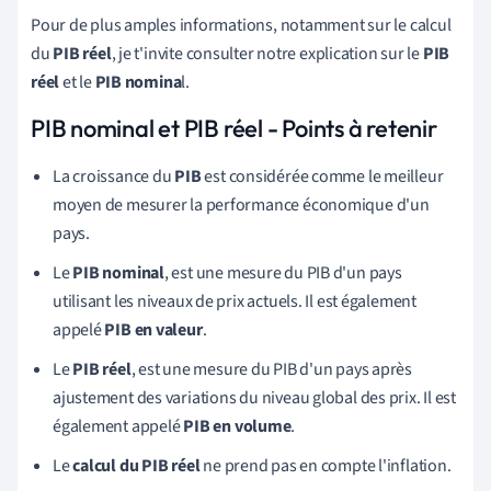
Pour de plus amples informations, notamment sur le calcul
du
PIB réel
, je t'invite consulter notre explication sur le
PIB
réel
et le
PIB nomina
l.
PIB nominal et PIB réel - Points à retenir
La croissance du
PIB
est considérée comme le meilleur
moyen de mesurer la performance économique d'un
pays.
Le
PIB nominal
, est une mesure du PIB d'un pays
utilisant les niveaux de prix actuels. Il est également
appelé
PIB en valeur
.
Le
PIB réel
, est une mesure du PIB d'un pays après
ajustement des variations du niveau global des prix. Il est
également appelé
PIB en volume
.
Le
calcul du PIB réel
ne prend pas en compte l'inflation.