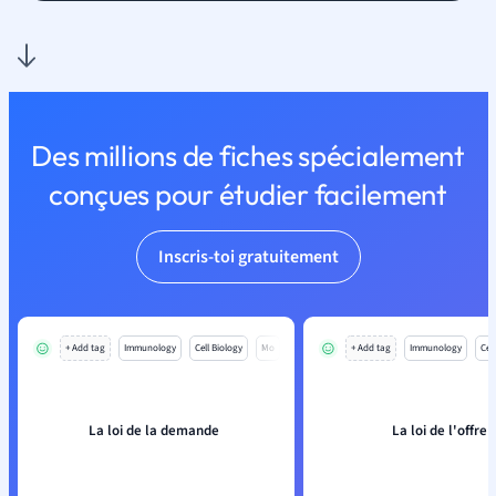
Des millions de fiches spécialement
conçues pour étudier facilement
Inscris-toi gratuitement
+ Add tag
Immunology
Cell Biology
Mo
+ Add tag
Immunology
Cell
La loi de la demande
La loi de l'offre