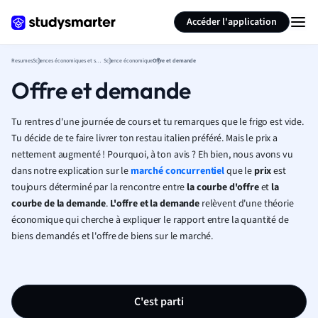
Générer des flashcards
Résumer la page
Accéder l'application
Resumes
Sciences économiques et sociales
Science économique
Offre et demande
Offre et demande
Tu rentres d'une journée de cours et tu remarques que le frigo est vide.
Tu décide de te faire livrer ton restau italien préféré. Mais le prix a
nettement augmenté ! Pourquoi, à ton avis ? Eh bien, nous avons vu
dans notre explication sur le
marché concurrentiel
que le
prix
est
toujours déterminé par la rencontre entre
la courbe d'
offre
et
la
courbe de la demande
.
L'offre et la demande
relèvent d'une théorie
économique qui cherche à expliquer le rapport entre la quantité de
biens demandés et l'offre de biens sur le marché.
C'est parti