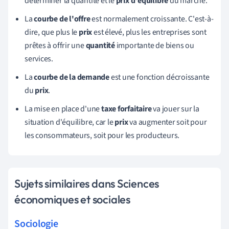
déterminer la quantité et le
prix d'équilibre
du marché.
L
a
courbe de l'offre
est normalement croissante. C'est-à-
dire, que plus le
prix
est élevé, plus les entreprises sont
prêtes à offrir une
quantité
importante de biens ou
services.
La
courbe de la
demande
est une fonction décroissante
du
prix
.
La mise en place d'une
taxe forfaitaire
va jouer sur la
situation d'équilibre, car le
prix
va augmenter soit pour
les consommateurs, soit pour les producteurs.
Sujets similaires dans Sciences
économiques et sociales
Sociologie