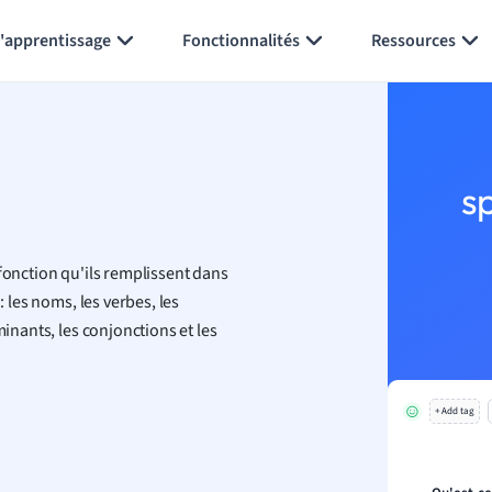
Générer des flashcards
Résumer la page
l'apprentissage
Fonctionnalités
Ressources
s
fonction qu'ils remplissent dans
: les noms, les verbes, les
minants, les conjonctions et les
+ Add tag