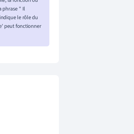
ôle, la fonction ou
 phrase " Il
indique le rôle du
e' peut fonctionner