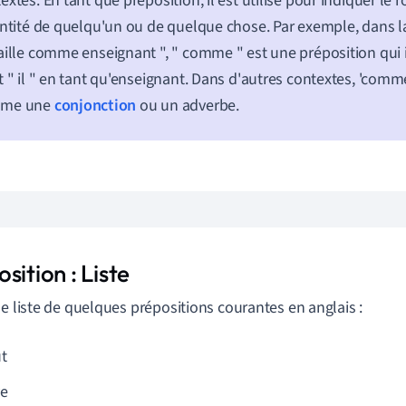
extes. En tant que préposition, il est utilisé pour indiquer le r
entité de quelqu'un ou de quelque chose. Par exemple, dans la
aille comme enseignant ", " comme " est une préposition qui 
t " il " en tant qu'enseignant. Dans d'autres contextes, 'comm
me une
conjonction
ou un adverbe.
sition : Liste
ne liste de quelques prépositions courantes en anglais :
t
e