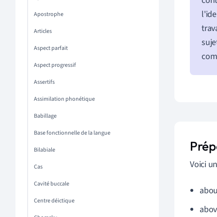
cont
l'id
Apostrophe
trav
Articles
suje
Aspect parfait
com
Aspect progressif
Assertifs
Assimilation phonétique
Babillage
Base fonctionnelle de la langue
Prépo
Bilabiale
Voici u
Cas
Cavité buccale
abou
Centre déictique
abov