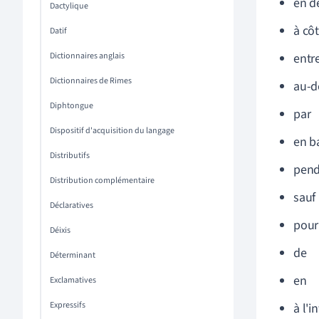
en d
Dactylique
à cô
Datif
Dictionnaires anglais
entr
Dictionnaires de Rimes
au-d
Diphtongue
par
Dispositif d'acquisition du langage
en b
Distributifs
pend
Distribution complémentaire
sauf
Déclaratives
pour
Déixis
de
Déterminant
en
Exclamatives
Expressifs
à l'i