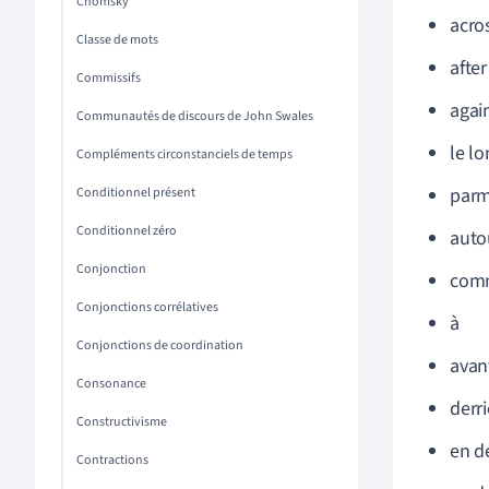
Chomsky
acro
Classe de mots
after
Commissifs
agai
Communautés de discours de John Swales
le l
Compléments circonstanciels de temps
parm
Conditionnel présent
Conditionnel zéro
auto
Conjonction
com
Conjonctions corrélatives
à
Conjonctions de coordination
avan
Consonance
derri
Constructivisme
en d
Contractions