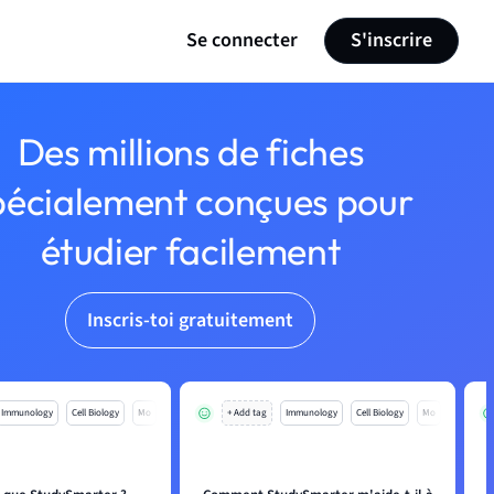
Se connecter
S'inscrire
Des millions de fiches
pécialement conçues pour
étudier facilement
Inscris-toi gratuitement
Immunology
Cell Biology
Mo
+ Add tag
Immunology
Cell Biology
Mo