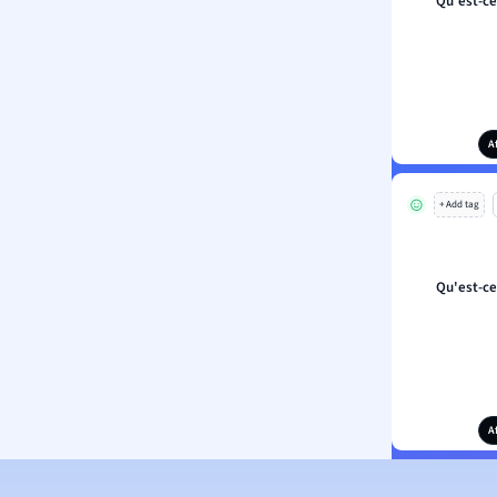
Qu'est-c
A
+ Add tag
Qu'est-c
A