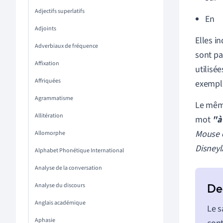
Adjectifs superlatifs
En
Adjoints
Elles in
Adverbiaux de fréquence
sont pa
Affixation
utilisée
Affriquées
exemple
Agrammatisme
Le même
Allitération
mot
"à
Mouse
Allomorphe
Disney
Alphabet Phonétique International
Analyse de la conversation
Analyse du discours
Anglais académique
Le s
Aphasie