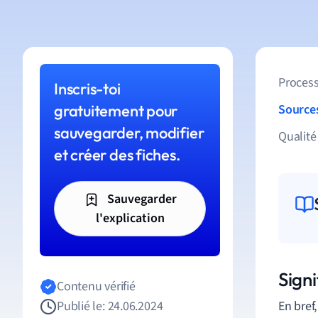
Process
Inscris-toi
gratuitement pour
Source
sauvegarder, modifier
Qualité
et créer des fiches.
Sauvegarder
l'explication
Signi
Contenu vérifié
Publié le: 24.06.2024
En bref