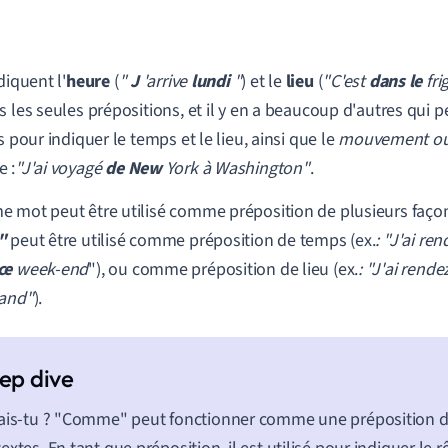
diquent l'
heure
(
"
J
'arrive
lundi
"
) et le
lieu
(
"C'est
dans le
fri
s les seules prépositions, et il y en a beaucoup d'autres qui
s pour indiquer le temps et le lieu, ainsi que le
mouvement ou 
 :
"J'ai voyagé
de
New
York à Washington"
.
 mot peut être utilisé comme préposition de plusieurs façon
"
peut être utilisé comme préposition de temps (ex.
: "J'ai re
ce
week-end
"), ou comme préposition de lieu (ex.
: "J'ai rend
land"
).
ais-tu ? "Comme" peut fonctionner comme une préposition d