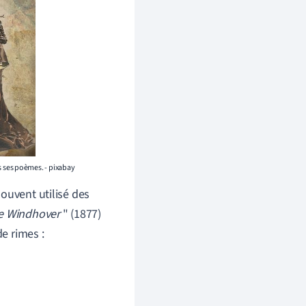
 ses poèmes. - pixabay
ouvent utilisé des
e Windhover
" (1877)
de rimes :