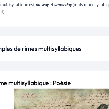
 multisyllabique est
no way
et
snow day
(mots monosyllabiqu
t).
ples de rimes multisyllabiques
me multisyllabique : Poésie