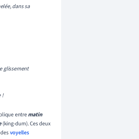
elée, dans sa
le glissement
 !
oblique entre
matin
e
(king-dum). Ces deux
t des
voyelles