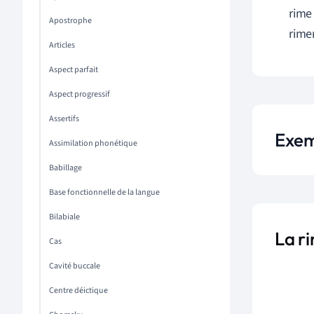
rime
Apostrophe
rimen
Articles
Aspect parfait
Aspect progressif
Assertifs
Exem
Assimilation phonétique
Babillage
Base fonctionnelle de la langue
Bilabiale
La ri
Cas
Cavité buccale
Centre déictique