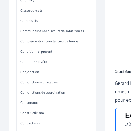
Chomsky
Classe de mots
Commissifs
Communautés de discours de John Swales
Compléments circonstanciels de temps
Conditionnel présent
Conditionnel zéro
Gerard Manl
Conjonction
Gerard 
Conjonctions corrélatives
rimes 
Conjonctions de coordination
pour ex
Consonance
Constructivisme
J'
Contractions