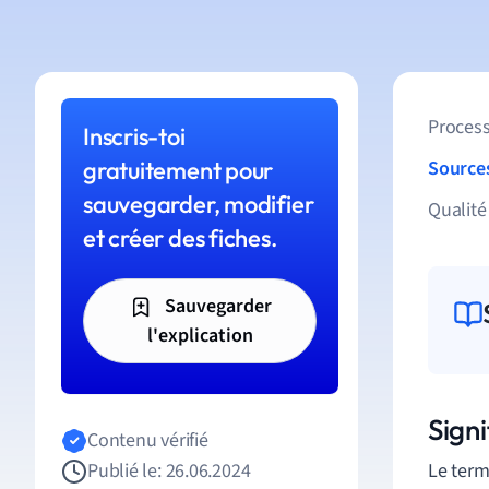
Process
Inscris-toi
gratuitement pour
Source
sauvegarder, modifier
Qualité
et créer des fiches.
Sauvegarder
l'explication
Signi
Contenu vérifié
Publié le: 26.06.2024
Le term