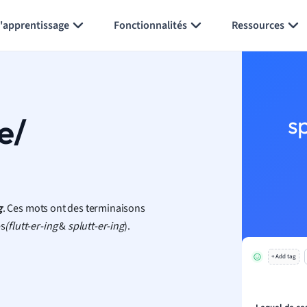
Générer des flashcards
Résumer la page
l'apprentissage
Fonctionnalités
Ressources
e/
s
g
. Ces mots ont des terminaisons
es
(
flutt-er-ing
&
splutt-er-ing
).
+ Add tag