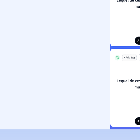
Lequel de ce
mul
A
+ Add tag
Lequel de ce
mul
A