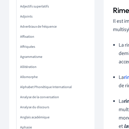
Adjectifs superlatifs
Rimes
Adjoints
Il est i
Adverbiaux de fréquence
multisy
Affixation
La r
Affriquées
dern
Agrammatisme
acce
Allitération
La
ri
Allomorphe
de r
Alphabet Phonétique International
Analyse de la conversation
La
ri
Analyse du discours
mult
mono
Anglais académique
et
la
Aphasie