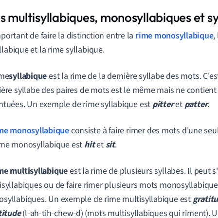
 multisyllabiques, monosyllabiques et sy
mportant de faire la distinction entre la
rime monosyllabique
,
llabique et la rime syllabique.
ime
syllabique
est la rime de la dernière syllabe des mots. C'es
ière syllabe des paires de mots est le même mais ne contien
ntuées.
Un exemple de rime syllabique est
pitter
et
patter
.
me monosyllabique
consiste à faire rimer des mots d'une seu
ime monosyllabique est
hit
et
sit
.
me multisyllabique
est la rime de plusieurs syllabes. Il peut 
isyllabiques ou de faire rimer plusieurs mots monosyllabique
syllabiques. Un exemple de rime multisyllabique est
gratit
titude
(l-ah-tih-chew-d) (mots multisyllabiques qui riment).