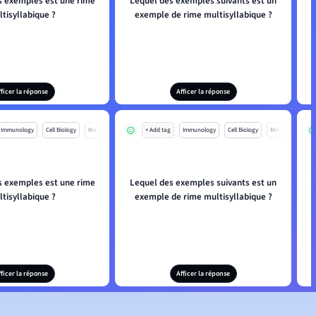
s exemples est une rime
Lequel des exemples suivants est un
tisyllabique ?
exemple de rime multisyllabique ?
c
fficer la réponse
Afficer la réponse
Immunology
Cell Biology
Mo
+ Add tag
Immunology
Cell Biology
Mo
s exemples est une rime
Lequel des exemples suivants est un
tisyllabique ?
exemple de rime multisyllabique ?
c
fficer la réponse
Afficer la réponse