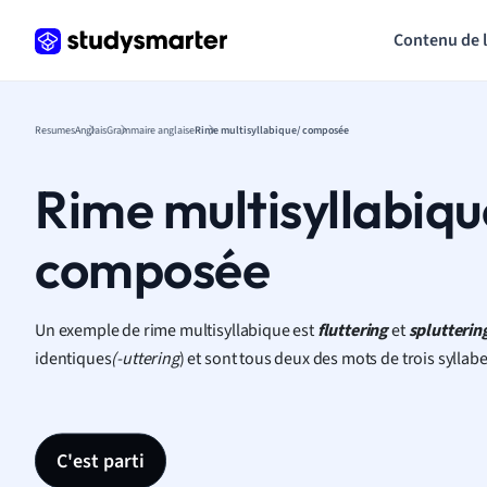
Contenu de 
Resumes
Anglais
Grammaire anglaise
Rime multisyllabique/ composée
Rime multisyllabiqu
composée
Un exemple de rime multisyllabique est
fluttering
et
splutterin
identiques
(-uttering
) et sont tous deux des mots de trois syllab
C'est parti