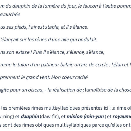
m du dauphin de la lumière du jour, le faucon à l'aube pomm
evauchée
s ses pieds, l'air est stable, et il s'élance.
 s'élançait sur les rênes d'une aile qui ondulait.
ns son extase ! Puis il s'élance, s'élance, s'élance,
mme le talon d'un patineur balaie un arc de cercle : l'élan et 
prennent le grand vent. Mon coeur caché
agite pour un oiseau, - la réalisation de ;
la
maîtrise de la chose
 les premières rimes multisyllabiques présentes ici : la rime 
-ning) et
dauphin
(daw-fin), et
minion (min-yun
) et
royaum
s sont des rimes obliques multisyllabiques parce qu'elles on