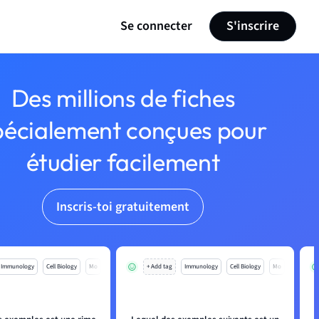
Se connecter
S'inscrire
Des millions de fiches
pécialement conçues pour
étudier facilement
Inscris-toi gratuitement
Immunology
Cell Biology
Mo
+ Add tag
Immunology
Cell Biology
Mo