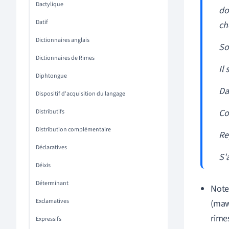
Dactylique
do
Datif
ch
Dictionnaires anglais
Sou
Dictionnaires de Rimes
Il
Diphtongue
Da
Dispositif d'acquisition du langage
Co
Distributifs
Distribution complémentaire
Re
Déclaratives
S'
Déixis
Déterminant
Note
Exclamatives
(maw
rime
Expressifs