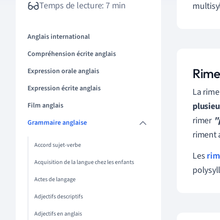
Temps de lecture: 7 min
multisy
Anglais international
Compréhension écrite anglais
Rime
Expression orale anglais
Expression écrite anglais
La rime
plusie
Film anglais
rimer
"
Grammaire anglaise
riment 
Accord sujet-verbe
Les
rim
Acquisition de la langue chez les enfants
polysyl
Actes de langage
Adjectifs descriptifs
Adjectifs en anglais