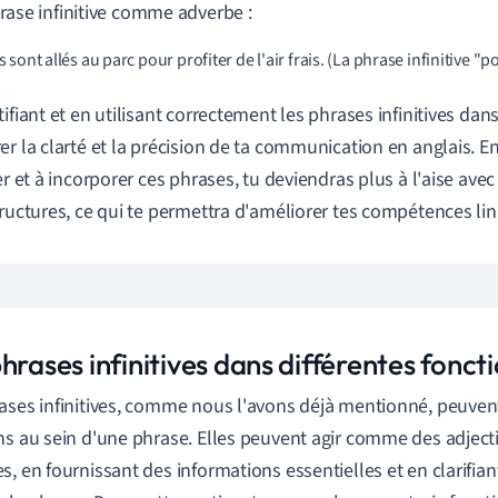
rase infinitive comme adverbe :
 Ils sont allés au parc pour profiter de l'air frais. (La phrase infinitive "po
tifiant et en utilisant correctement les phrases infinitives dan
er la clarté et la précision de ta communication en anglais. En
er et à incorporer ces phrases, tu deviendras plus à l'aise avec 
tructures, ce qui te permettra d'améliorer tes compétences lin
hrases infinitives dans différentes fonct
ases infinitives, comme nous l'avons déjà mentionné, peuvent
ns au sein d'une phrase. Elles peuvent agir comme des adjecti
s, en fournissant des informations essentielles et en clarifian