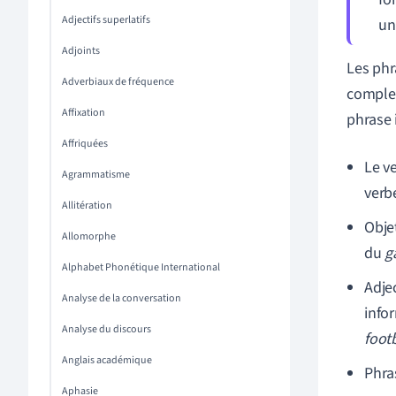
Adjectifs superlatifs
un
Adjoints
Les phr
Adverbiaux de fréquence
complex
Affixation
phrase i
Affriquées
Le ve
Agrammatisme
verb
Allitération
Obje
Allomorphe
du
g
Alphabet Phonétique International
Adjec
Analyse de la conversation
info
Analyse du discours
foot
Anglais académique
Phra
Aphasie