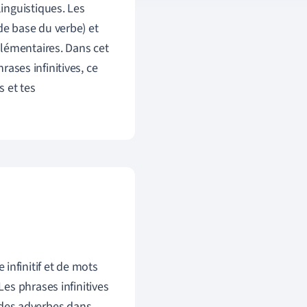
inguistiques. Les
 de base du verbe) et
plémentaires. Dans cet
rases infinitives, ce
s et tes
infinitif et de mots
Les phrases infinitives
des adverbes dans