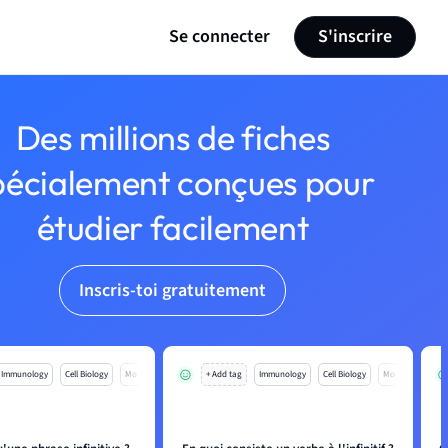
Se connecter
S'inscrire
Des millions de fiches
pécialement conçues pour
étudier facilement
Inscris-toi gratuitement
Immunology
Cell Biology
Mo
+ Add tag
Immunology
Cell Biology
Mo