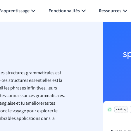
Générer des flashcards
Résumer la page
l'apprentissage
Fonctionnalités
Ressources
s
ines structures grammaticales est
ces structures essentielles est la
l les phrases infinitives, leurs
e tes connaissances grammaticales.
anglaise et tu amélioreras tes
nc le voyage pour explorer le
+ Add tag
mbrables applications dans la