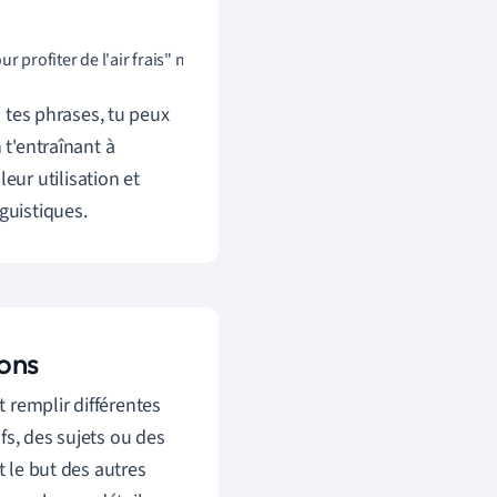
ur profiter de l'air frais" modifie le verbe "aller").    
s tes phrases, tu peux
 t'entraînant à
leur utilisation et
guistiques.
ions
 remplir différentes
fs, des sujets ou des
t le but des autres