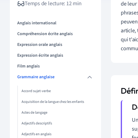
Temps de lecture: 12 min
de leur
phrases 
peuvent
Anglais international
article,
Compréhension écrite anglais
qui t'ai
Expression orale anglais
commun
Expression écrite anglais
Film anglais
Grammaire anglaise
Défin
Accord sujet-verbe
Acquisition de la langue chez les enfants
Actes de langage
Un
Adjectifs descriptifs
su
Adjectifs en anglais
fo