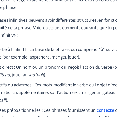
e phrase.
ases infinitives peuvent avoir différentes structures, en fonct
ité de la phrase. Voici quelques éléments courants que tu p
nfinitive :
rbe à l'infinitif : La base de la phrase, qui comprend "à" suiv
e (par exemple, apprendre, manger, jouer).
t direct : Un nom ou un pronom qui reçoit l'action du verbe 
âteau
, jouer au
football
).
tifs ou adverbes : Ces mots modifient le verbe ou l'objet dire
rmations supplémentaires sur l'action (ex : manger un gâteau
ball
).
ses prépositionnelles : Ces phrases fournissent un
contexte
o