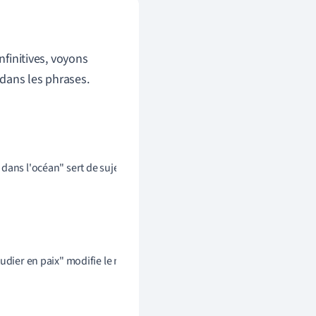
nfinitives, voyons
dans les phrases.
dans l'océan" sert de sujet à la phrase).    
tudier en paix" modifie le nom "endroit").    