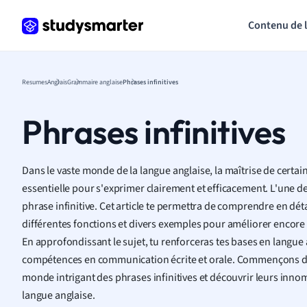
Contenu de 
Resumes
Anglais
Grammaire anglaise
Phrases infinitives
Phrases infinitives
Dans le vaste monde de la langue anglaise, la maîtrise de certa
essentielle pour s'exprimer clairement et efficacement. L'une de 
phrase infinitive. Cet article te permettra de comprendre en détai
différentes fonctions et divers exemples pour améliorer encor
En approfondissant le sujet, tu renforceras tes bases en langue 
compétences en communication écrite et orale. Commençons do
monde intrigant des phrases infinitives et découvrir leurs inno
langue anglaise.