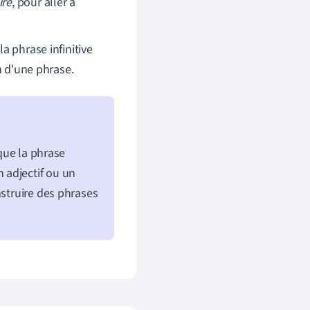
ire
, pour aller à
 la phrase infinitive
n d'une phrase.
 que la phrase
 adjectif ou un
nstruire des phrases