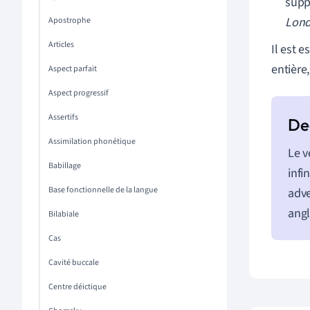
supp
Lond
Apostrophe
Articles
Il est e
entière
Aspect parfait
Aspect progressif
Assertifs
Assimilation phonétique
Le v
Babillage
infi
Base fonctionnelle de la langue
adve
angl
Bilabiale
Cas
Cavité buccale
Centre déictique