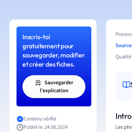
Process
Inscris-toi
gratuitement pour
Source
sauvegarder, modifier
Qualité
et créer des fiches.
Sauvegarder
l'explication
Intro
Contenu vérifié
Publié le: 24.06.2024
Les phr