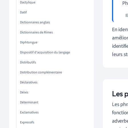
Ph
Dactylique
Datif
   
Dictionnaires anglais
En iden
Dictionnaires de Rimes
amélior
Diphtongue
identifi
Dispositif d'acquisition du langage
leurs s
Distributifs
Distribution complémentaire
Déclaratives
Les p
Déixis
Déterminant
Les phr
fonctio
Exclamatives
adverbe
Expressifs