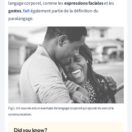
langage corporel, comme les
expressions faciales
et les
gestes
,
fait
également partie de la définition du
paralangage.
Fig 1. Un sourire est un exemple de langage corporel qui ajoute du sens à la
communication.