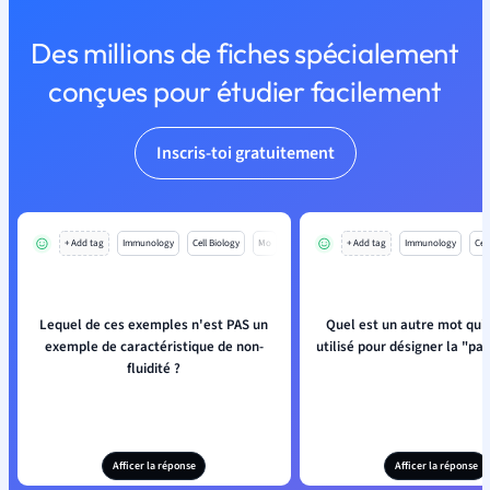
Des millions de fiches spécialement
conçues pour étudier facilement
Inscris-toi gratuitement
+ Add tag
Immunology
Cell Biology
Mo
+ Add tag
Immunology
Cell
Lequel de ces exemples n'est PAS un
Quel est un autre mot qui 
exemple de caractéristique de non-
utilisé pour désigner la "pa
fluidité ?
Afficer la réponse
Afficer la réponse