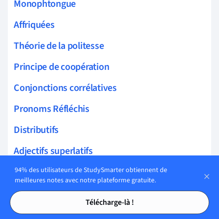
Monophtongue
Affriquées
Théorie de la politesse
Principe de coopération
Conjonctions corrélatives
Pronoms Réfléchis
Distributifs
Adjectifs superlatifs
94% des utilisateurs de StudySmarter obtiennent de
Fréquence fondamentale
meilleures notes avec notre plateforme gratuite.
Formant
Tables des matières
Tables des matières
Télécharge-là !
Tableau des voyelles