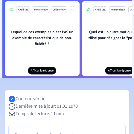
+ Add tag
Immunology
Cell Biology
Mo
+ Add tag
Immunology
Cell
Lequel de ces exemples n'est PAS un
Quel est un autre mot qui 
exemple de caractéristique de non-
utilisé pour désigner la "pa
fluidité ?
Afficer la réponse
Afficer la réponse
Contenu vérifié
Dernière mise à jour: 01.01.1970
Temps de lecture: 11 min