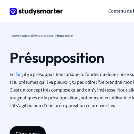
Contenu de 
Resumes
Anglais
Grammaire anglaise
Présupposition
Présupposition
En
fait
, il y a présupposition lorsque tu fondes quelque chose 
si tu présumes qu'il va pleuvoir, tu peux dire : "Je prendrai mon
C'est un concept très complexe quand on s'y intéresse. Nous a
pragmatiques de la présupposition, notamment en utilisant le 
s'il s'agit ou non d'une présupposition en premier lieu.
C'est parti