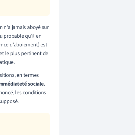
en n'a jamais aboyé sur
eu probable qu'il en
sence d'aboiement) est
et le plus pertinent de
atique.
itions, en termes
immédiateté sociale
.
noncé, les conditions
ésupposé.