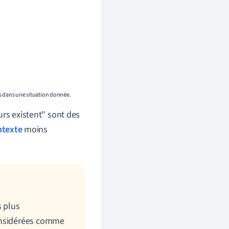
es dans une situation donnée.
urs existent" sont des
ntexte
moins
 plus
considérées comme