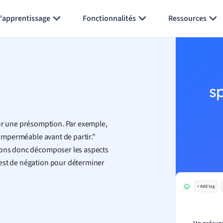
Générer des flashcards
Résumer la page
l'apprentissage
Fonctionnalités
Ressources
s
sur une présomption
.
Par exemple,
 imperméable avant de partir."
llons donc décomposer les aspects
test de négation pour déterminer
+ Add tag