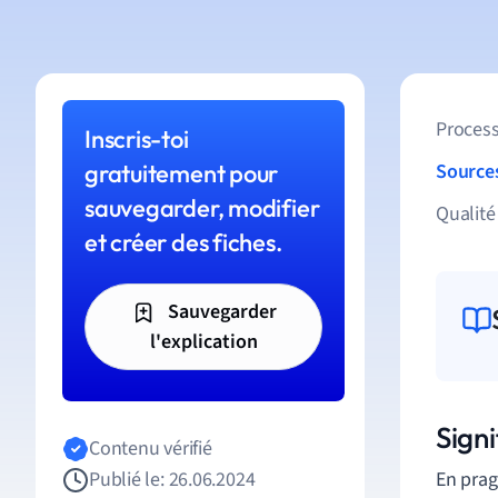
Process
Inscris-toi
gratuitement pour
Source
sauvegarder, modifier
Qualité
et créer des fiches.
Sauvegarder
l'explication
Signi
Contenu vérifié
Publié le: 26.06.2024
En prag