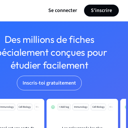
Se connecter
S'inscrire
Des millions de fiches
pécialement conçues pour
étudier facilement
Inscris-toi gratuitement
Immunology
Cell Biology
Mo
+ Add tag
Immunology
Cell Biology
Mo