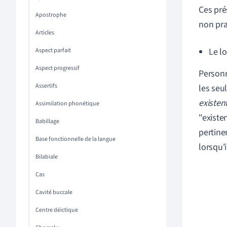
Ces pré
Apostrophe
non pra
Articles
Le l
Aspect parfait
Aspect progressif
Personn
Assertifs
les seu
existent
Assimilation phonétique
"existe
Babillage
pertinen
Base fonctionnelle de la langue
lorsqu'i
Bilabiale
Cas
Cavité buccale
Centre déictique