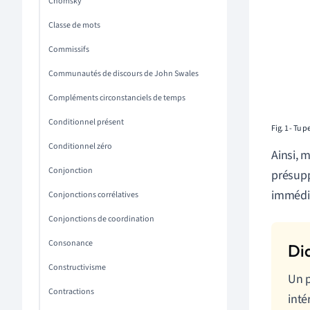
Chomsky
Classe de mots
Commissifs
Communautés de discours de John Swales
Compléments circonstanciels de temps
Conditionnel présent
Fig. 1 - Tu
Conditionnel zéro
Ainsi, 
Conjonction
présupp
immédi
Conjonctions corrélatives
Conjonctions de coordination
Consonance
Constructivisme
Un p
Contractions
inté