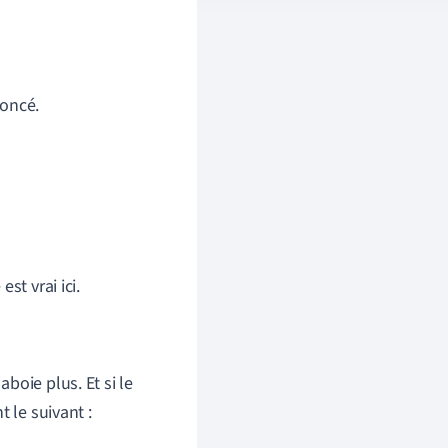
noncé.
st vrai ici.
'aboie plus. Et si le
 le suivant :