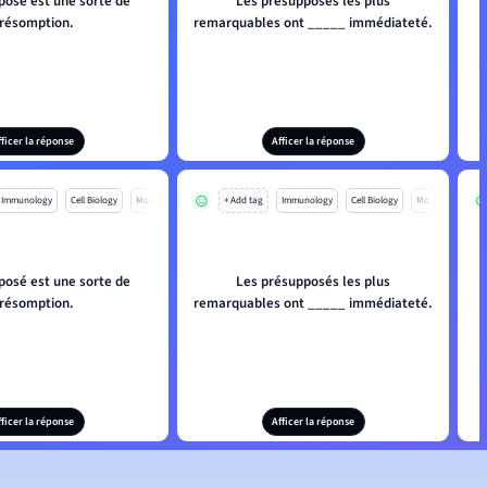
posé est une sorte de
Les présupposés les plus
L
résomption.
remarquables ont _____ immédiateté.
fficer la réponse
Afficer la réponse
Immunology
Cell Biology
Mo
+ Add tag
Immunology
Cell Biology
Mo
posé est une sorte de
Les présupposés les plus
L
résomption.
remarquables ont _____ immédiateté.
fficer la réponse
Afficer la réponse