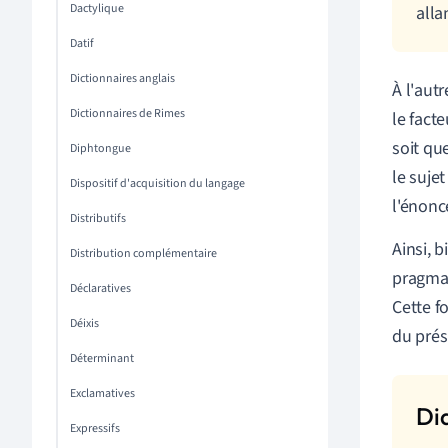
Dactylique
alla
Datif
Dictionnaires anglais
À l'aut
Dictionnaires de Rimes
le facte
soit qu
Diphtongue
le sujet
Dispositif d'acquisition du langage
l'énonc
Distributifs
Ainsi, 
Distribution complémentaire
pragmat
Déclaratives
Cette f
Déixis
du prés
Déterminant
Exclamatives
Expressifs