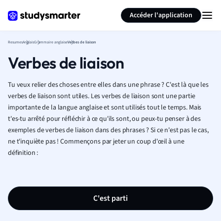
Générer des flashcards
Résumer la page
Accéder l'application
Resumes
Anglais
Grammaire anglaise
Verbes de liaison
Verbes de liaison
Tu veux relier des choses entre elles dans une phrase ? C'est là que les
verbes de liaison sont utiles. Les verbes de liaison sont une partie
importante de la langue anglaise et sont utilisés tout le temps. Mais
t'es-tu arrêté pour réfléchir à ce qu'ils sont, ou peux-tu penser à des
exemples de verbes de liaison dans des phrases ? Si ce n'est pas le cas,
ne t'inquiète pas ! Commençons par jeter un coup d'œil à une
définition :
C'est parti