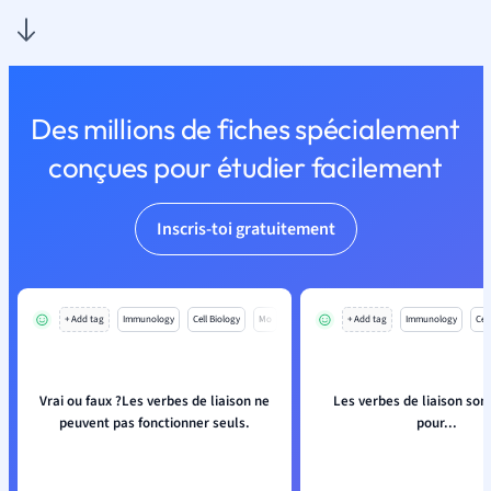
Des millions de fiches spécialement
conçues pour étudier facilement
Inscris-toi gratuitement
+ Add tag
Immunology
Cell Biology
Mo
+ Add tag
Immunology
Cell
Vrai ou faux ?Les verbes de liaison ne
Les verbes de liaison sont
peuvent pas fonctionner seuls.
pour...