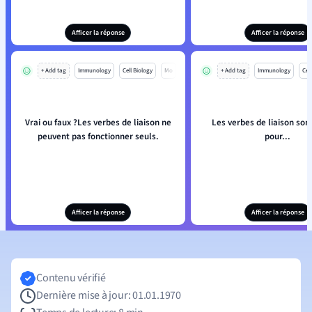
Afficer la réponse
Afficer la réponse
+ Add tag
Immunology
Cell Biology
Mo
+ Add tag
Immunology
Cell
Vrai ou faux ?Les verbes de liaison ne
Les verbes de liaison sont
peuvent pas fonctionner seuls.
pour...
Afficer la réponse
Afficer la réponse
Contenu vérifié
Dernière mise à jour: 01.01.1970