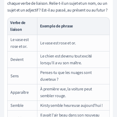
chaque verbe de liaison. Relie-t-il un sujet et un nom, ou un
sujet et un adjectif ? Est-il au passé, au présent ou au futur ?
Verbe de
Exemple de phrase
liaison
Le vase est
Le vase est rose et or.
rose et or.
Le chien est devenu tout excité
Devient
lorsqu'il a vu son maître.
Penses-tu que les nuages sont
Sens
duveteux ?
À première vue, la voiture peut
Apparaître
sembler rouge.
Semble
Kirsty semble heureuse aujourd'hui !
Il avait l'air beau dans son nouveau