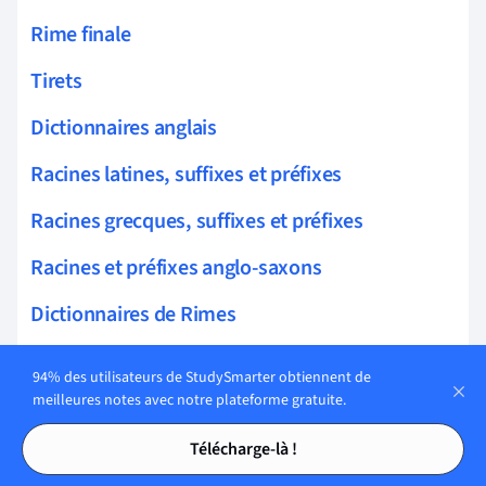
Rime finale
Tirets
Dictionnaires anglais
Racines latines, suffixes et préfixes
Racines grecques, suffixes et préfixes
Racines et préfixes anglo-saxons
Dictionnaires de Rimes
Infléchissement
94% des utilisateurs de StudySmarter obtiennent de
meilleures notes avec notre plateforme gratuite.
Affixation
Tables des matières
Tables des matières
Télécharge-là !
Mots empruntés