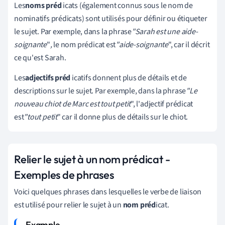
Les
noms préd
icats (également connus sous le nom de
nominatifs prédicats) sont utilisés pour définir ou étiqueter
le sujet. Par exemple, dans la phrase
"Sarah est une aide-
soignante
"
,
le nom prédicat est
"aide-soignante
", car il décrit
ce qu'est Sarah.
Les
adjectifs préd
icatifs donnent plus de détails et de
descriptions sur le sujet. Par exemple, dans la phrase
"Le
nouveau chiot de Marc est tout petit
", l'adjectif prédicat
est
"tout petit
" car il donne plus de détails sur le chiot.
Relier le sujet à un nom prédicat -
Exemples de phrases
Voici quelques phrases dans lesquelles le verbe de liaison
est utilisé pour relier le sujet à un
nom préd
icat.