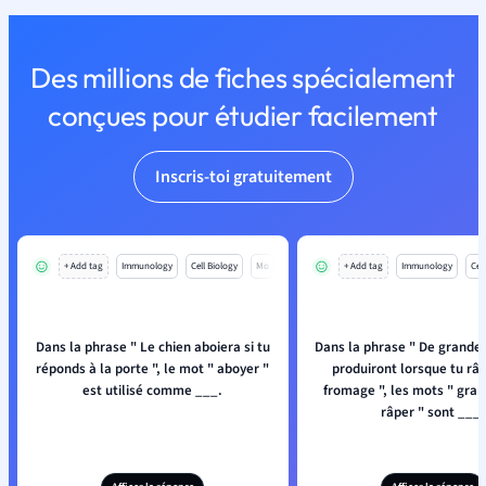
Des millions de fiches spécialement
conçues pour étudier facilement
Inscris-toi gratuitement
+ Add tag
Immunology
Cell Biology
Mo
+ Add tag
Immunology
Cell
Dans la phrase " Le chien aboiera si tu
Dans la phrase " De grande
réponds à la porte ", le mot " aboyer "
produiront lorsque tu râ
est utilisé comme ___.
fromage ", les mots " gran
râper " sont ___.