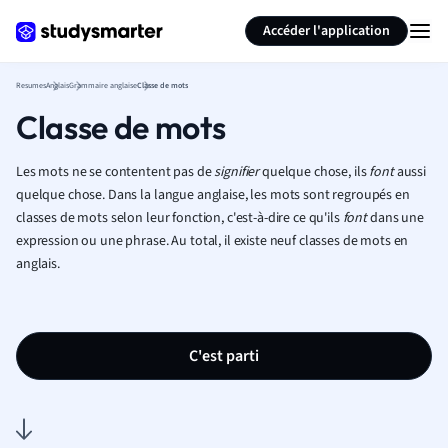
Générer des flashcards
Résumer la page
Accéder l'application
Resumes
Anglais
Grammaire anglaise
Classe de mots
Classe de mots
Les mots ne se contentent pas de
signifier
quelque chose, ils
font
aussi
quelque chose. Dans la langue anglaise, les mots sont regroupés en
classes de mots selon leur fonction, c'est-à-dire ce qu'ils
font
dans une
expression ou une phrase. Au total, il existe neuf classes de mots en
anglais.
C'est parti