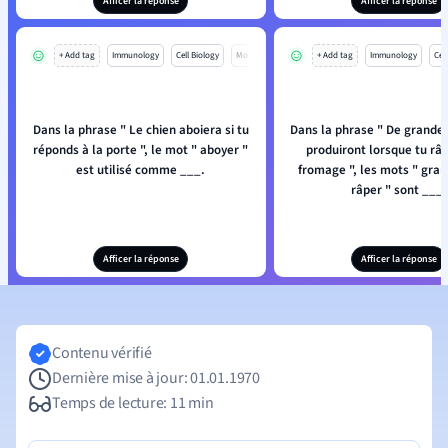
Afficer la réponse
Afficer la réponse
+ Add tag
Immunology
Cell Biology
Mo
+ Add tag
Immunology
Cell
Dans la phrase " Le chien aboiera si tu
Dans la phrase " De grande
réponds à la porte ", le mot " aboyer "
produiront lorsque tu râ
est utilisé comme ___.
fromage ", les mots " gran
râper " sont ___.
Afficer la réponse
Afficer la réponse
Contenu vérifié
Dernière mise à jour: 01.01.1970
Temps de lecture: 11 min