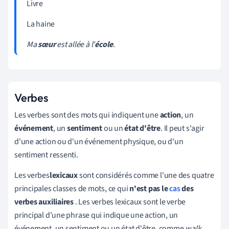
Livre
La haine
Ma
sœur
est allée à l'
école
.
Verbes
Les verbes sont des mots qui indiquent une
action
, un
événement
, un
sentiment
ou un
état d'
être
. Il peut s'agir
d'une action ou d'un événement physique, ou d'un
sentiment ressenti.
Les verbes
lexicaux
sont considérés comme l'une des quatre
principales classes de mots, ce qui
n'est pas le
cas
des
verbes auxiliaires
. Les verbes lexicaux sont le verbe
principal d'une phrase qui indique une action, un
événement, un sentiment ou un état d'être, comme
walk,