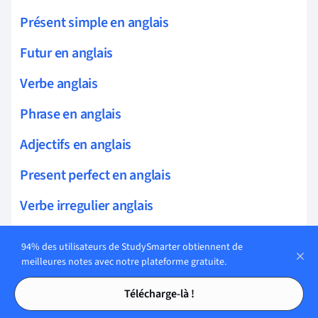
Présent simple en anglais
Futur en anglais
Verbe anglais
Phrase en anglais
Adjectifs en anglais
Present perfect en anglais
Verbe irregulier anglais
Prépositions en anglais
94% des utilisateurs de StudySmarter obtiennent de
meilleures notes avec notre plateforme gratuite.
Pluriel en anglais
Tables des matières
Tables des matières
Télécharge-là !
Temps verbaux anglais