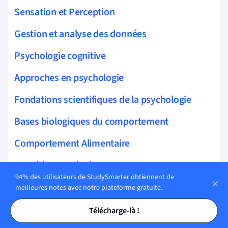
Sensation et Perception
Gestion et analyse des données
Psychologie cognitive
Approches en psychologie
Fondations scientifiques de la psychologie
Bases biologiques du comportement
Comportement Alimentaire
Cognition et Développement
94% des utilisateurs de StudySmarter obtiennent de
Méthodes de recherche en psychologie
meilleures notes avec notre plateforme gratuite.
Tables des matières
Tables des matières
Biopsychologie
Télécharge-là !