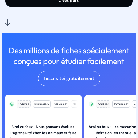
C'est parti
Des millions de fiches spécialement
conçues pour étudier facilement
Inscris-toi gratuitement
+ Add tag
Immunology
Cell Biology
Mo
+ Add tag
Immunology
Cell
Vrai ou faux : Nous pouvons évaluer
Vrai ou faux : Les mécanism
l'agressivité chez les animaux et faire
libération, en théorie, ai