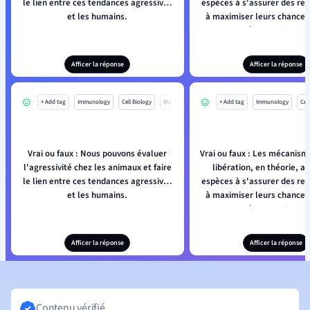
le lien entre ces tendances agressives
espèces à s'assurer des res
et les humains.
à maximiser leurs chances
sans avoir à apprendre c
faire.
Afficer la réponse
Afficer la réponse
+ Add tag
Immunology
Cell Biology
Mo
+ Add tag
Immunology
Cell
Vrai ou faux : Nous pouvons évaluer
Vrai ou faux : Les mécanism
l'agressivité chez les animaux et faire
libération, en théorie, ai
le lien entre ces tendances agressives
espèces à s'assurer des res
et les humains.
à maximiser leurs chances
sans avoir à apprendre c
faire.
Afficer la réponse
Afficer la réponse
Contenu vérifié