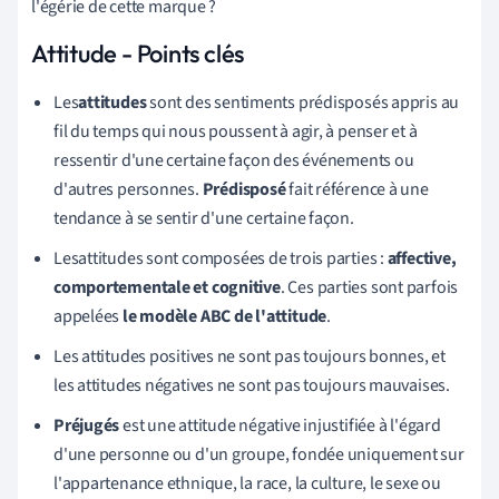
l'égérie de cette marque ?
Attitude - Points clés
Les
attitudes
sont des sentiments prédisposés appris au
fil du temps qui nous poussent à agir, à penser et à
ressentir d'une certaine façon des événements ou
d'autres personnes.
Prédisposé
fait référence à une
tendance à se sentir d'une certaine façon.
Les
attitudes sont composées de trois parties :
affective,
comportementale et cognitive
.
Ces parties sont parfois
appelées
le modèle ABC de l'attitude
.
Les attitudes positives ne sont pas toujours bonnes, et
les attitudes négatives ne sont pas toujours mauvaises.
Préjugés
est une attitude négative injustifiée à l'égard
d'une personne ou d'un groupe, fondée uniquement sur
l'appartenance ethnique, la race, la culture, le sexe ou