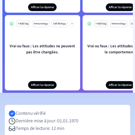
Afficer la réponse
Afficer la réponse
+ Add tag
Immunology
Cell Biology
Mo
+ Add tag
Immunology
Cell
Vrai ou faux : Les attitudes ne peuvent
Vrai ou faux : Les attitudes 
pas être changées.
le comportement
Afficer la réponse
Afficer la réponse
Contenu vérifié
Dernière mise à jour: 01.01.1970
Temps de lecture: 12 min