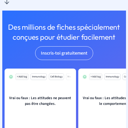
Des millions de fiches spécialement
conçues pour étudier facilement
Inscris-toi gratuitement
+ Add tag
Immunology
Cell Biology
Mo
+ Add tag
Immunology
Cell
Vrai ou faux : Les attitudes ne peuvent
Vrai ou faux : Les attitudes 
pas être changées.
le comportement