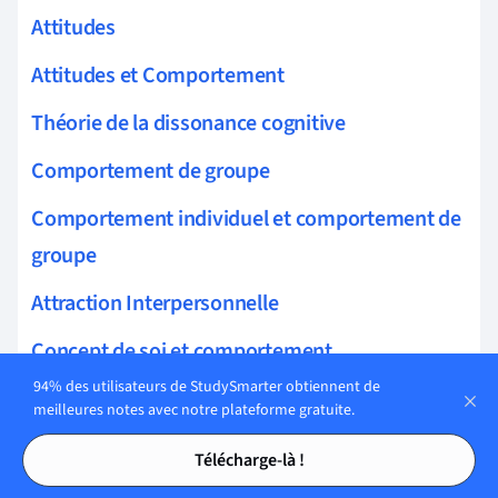
Attitudes
Attitudes et Comportement
Théorie de la dissonance cognitive
Comportement de groupe
Comportement individuel et comportement de
groupe
Attraction Interpersonnelle
Concept de soi et comportement
94% des utilisateurs de StudySmarter obtiennent de
Psychologie industrielle et organisationnelle
meilleures notes avec notre plateforme gratuite.
Tables des matières
Tables des matières
Psychologie organisationnelle
Télécharge-là !
Expériences de psychologie sociale