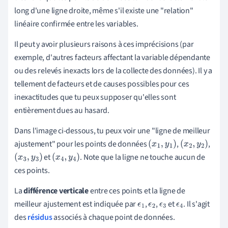
long d'une ligne droite, même s'il existe une "relation"
linéaire confirmée entre les variables.
Il peut y avoir plusieurs raisons à ces imprécisions (par
exemple, d'autres facteurs affectant la variable dépendante
ou des relevés inexacts lors de la collecte des données). Il y a
tellement de facteurs et de causes possibles pour ces
inexactitudes que tu peux supposer qu'elles sont
entièrement dues au hasard.
Dans l'image ci-dessous, tu peux voir une "ligne de meilleur
ajustement" pour les points de données
,
,
(
x
1
,
y
1
)
(
x
2
,
y
2
)
et
. Note que la ligne ne touche aucun de
(
x
3
,
y
3
)
(
x
4
,
y
4
)
ces points.
La
différence verticale
entre ces points et la ligne de
meilleur ajustement est indiquée par
,
,
et
. Il s'agit
ϵ
1
ϵ
2
ϵ
3
ϵ
4
des
résidus
associés à chaque point de données.