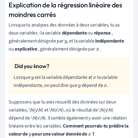
Explication de la régression linéaire des
moindres carrés
Lorsque tu analyses des données à deux variables, tu as
deux variables : la variable
dépendante
ou
réponse
,
généralement désignée par
, et la variable
indépendante
y
ou
explicative
, généralement désignée par
.
x
Lorsque
est la variable dépendante et
la variable
y
x
indépendante, on peut dire que
dépend de
.
y
x
Supposons que tu aies recueilli des données sur deux
variables, \N(y\N) et \N(x\N), où le résultat de \N(y\N)
dépend de \N(x\N). Il semble également y avoir une relation
linéaire entre les variables.
Comment pourrais-tu prédire la
valeur de
pour une valeur donnée de
?
y
x