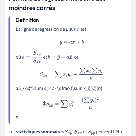
moindres carrés
La ligne de régression de
sur
est
y
x
y
=
a
x
+
b
où
et
, où
a
=
S
x
y
S
x
x
b
=
y
¯
−
a
x
¯
S
x
y
=
∑
x
i
y
i
−
∑
x
i
∑
y
i
n
$S_{xx}=\sum x_i^2 - \dfrac{(\sum x_i)^2}{n}
$
S
y
y
=
∑
y
i
2
−
(
∑
y
i
)
2
n
$.
Les
statistiques
sommaires
,
et
peuvent t'être
S
x
y
S
x
x
S
y
y