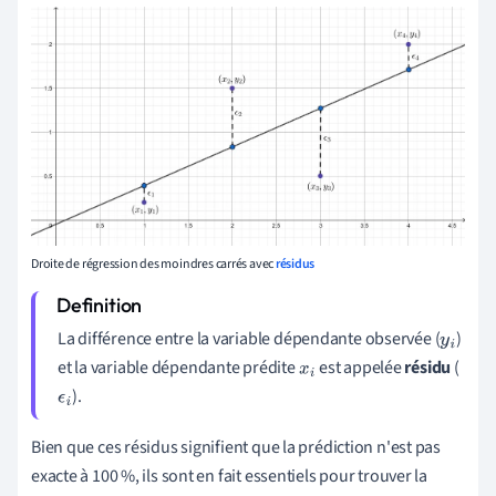
Droite de régression des moindres carrés avec
résidus
La différence entre la variable dépendante observée (
)
y
i
et la variable dépendante prédite
est appelée
résidu
(
x
i
).
ϵ
i
Bien que ces résidus signifient que la prédiction n'est pas
exacte à 100 %, ils sont en fait essentiels pour trouver la