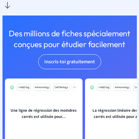
Des millions de fiches spécialement
conçues pour étudier facilement
Inscris-toi gratuitement
+ Add tag
Immunology
Cell Biology
Mo
+ Add tag
Immunology
Cell
Une ligne de régression des moindres
La régression linéaire des
carrés est utilisée pour...
carrés est utilisée pour an