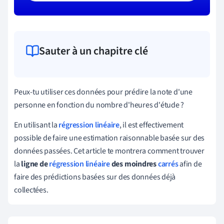
Sauter à un chapitre clé
Peux-tu
utiliser
ces
données
pour
prédire
la
note
d
'
une
personne
en
fonction
du
nombre
d
'
heures
d
'
étude
?
En utilisant la
régression linéaire
, il est effectivement
possible de faire une estimation raisonnable basée sur des
données passées. Cet article te montrera comment trouver
la
ligne de
régression linéaire
des moindres
carrés
afin de
faire des prédictions basées sur des données déjà
collectées.