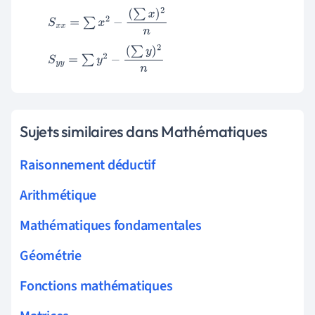
S
x
x
=
∑
x
2
−
(
∑
x
)
2
n
S
y
y
=
∑
y
2
−
(
∑
y
)
2
n
Sujets similaires dans Mathématiques
Raisonnement déductif
Arithmétique
Mathématiques fondamentales
Géométrie
Fonctions mathématiques