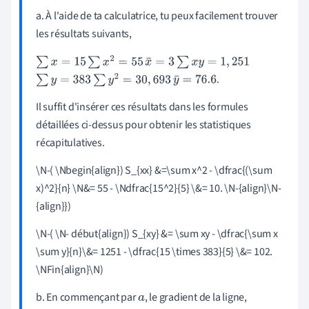
a. À l'aide de ta calculatrice, tu peux facilement trouver
les résultats suivants,
∑
x
=
15
∑
x
2
=
55
x
¯
=
3
∑
x
y
=
1
,
251
.
∑
y
=
383
∑
y
2
=
30
,
693
y
¯
=
76.6
Il suffit d'insérer ces résultats dans les formules
détaillées ci-dessus pour obtenir les statistiques
récapitulatives.
\N-( \Nbegin{align}) S_{xx} &=\sum x^2 - \dfrac{(\sum
x)^2}{n} \N&= 55 - \Ndfrac{15^2}{5}
\
&= 10. \N-{align}\N-
{align}})
\N-( \N- début{align}) S_{xy} &= \sum xy - \dfrac{\sum x
\sum y}{n}\&= 1251 - \dfrac{15 \times 383}{5}
\
&= 102.
\NFin{align}\N)
b. En commençant par
, le gradient de la ligne,
a