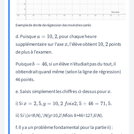
Exemple de droite de régression des moindres carrés
d. Puisque
, pour chaque heure
a
=
10
,
2
supplémentaire sur l'axe
, l'élève obtient
points
x
10
,
2
de plus à l'examen.
Puisque
, si un élève n'étudiait pas du tout, il
b
=
46
obtiendrait quand même (selon la ligne de régression)
46 points.
e. Saisis simplement les chiffres ci-dessus pour
.
x
i) Si
,
.
x
=
2
,
5
y
=
10
,
2
f
o
i
s
2
,
5
+
46
=
71
,
5
ii) Si \(x=8\N), \N(y=10,2\Nfois 8+46=127,6\N).
f. Il y a un problème fondamental pour la partie ii) :