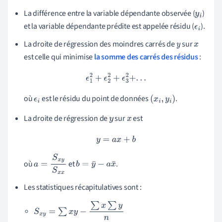
La différence entre la variable dépendante observée (
)
y
i
et la variable dépendante prédite est appelée résidu (
).
ϵ
i
La droite de régression des moindres carrés de
sur
y
x
est celle qui minimise
la somme des carrés des résidus
:
ϵ
1
2
+
ϵ
2
2
+
ϵ
3
2
+
.
.
.
où
est le résidu du point de données
.
ϵ
i
(
x
i
,
y
i
)
La droite de régression de
sur
est
y
x
y
=
a
x
+
b
où
et
.
a
=
S
x
y
S
x
x
b
=
y
¯
−
a
x
¯
Les statistiques récapitulatives sont :
S
x
y
=
∑
x
y
−
∑
x
∑
y
n