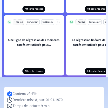
Afficer la réponse
Afficer la réponse
+ Add tag
Immunology
Cell Biology
Mo
+ Add tag
Immunology
Cell
Une ligne de régression des moindres
La régression linéaire des
carrés est utilisée pour...
carrés est utilisée pour an
Afficer la réponse
Afficer la réponse
Contenu vérifié
Dernière mise à jour: 01.01.1970
Temps de lecture: 9 min