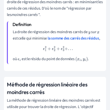
droite de régression des moindres carrés : en minimisant les
carrés de ces résidus. D'où le nom de
"
régression par
les
moindres carrés
".
La droite de régression des moindres carrés de
sur
y
x
est celle qui minimise
la somme des carrés des résidus
,
ϵ
1
2
+
ϵ
2
2
+
ϵ
3
2
+
.
.
.
où
est le résidu du point de données
.
ϵ
i
(
x
i
,
y
i
)
Méthode de régression linéaire des
moindres carrés
La méthode de régression linéaire des moindres carrés est
utilisée pour trouver la droite de régression. L
'
objectif