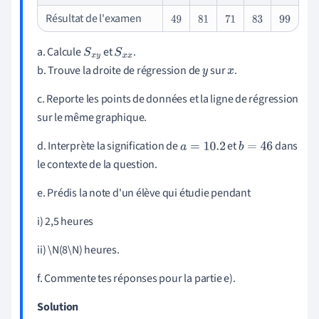
Résultat de l'examen
49
81
71
83
99
a. Calcule
et
.
S
x
y
S
x
x
b. Trouve la droite de régression de
sur
.
y
x
c. Reporte les points de données et la ligne de régression
sur le même graphique.
d. Interprète la signification de
et
dans
a
=
10.2
b
=
46
le contexte de la question.
e. Prédis la note d'un élève qui étudie pendant
i) 2,5 heures
ii) \N(8\N) heures.
f. Commente tes réponses pour la partie e).
Solution