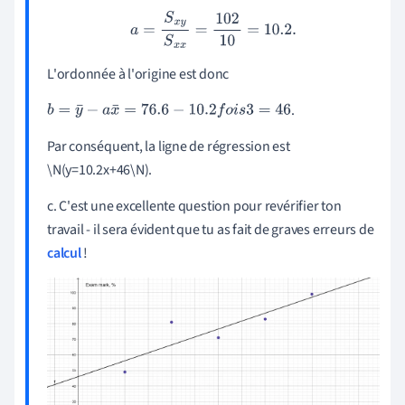
a
=
S
x
y
S
x
x
=
102
10
=
10.2
.
L'ordonnée à l'origine est donc
.
b
=
y
¯
−
a
x
¯
=
76.6
−
10.2
f
o
i
s
3
=
46
Par conséquent, la ligne de régression est
\N(y=10.2x+46\N).
c. C'est une excellente question pour revérifier ton
travail - il sera évident que tu as fait de graves erreurs de
calcul
!