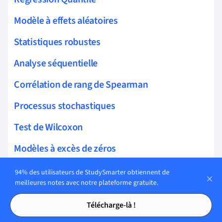
Modèle à effets aléatoires
Statistiques robustes
Analyse séquentielle
Corrélation de rang de Spearman
Processus stochastiques
Test de Wilcoxon
Modèles à excès de zéros
Méthodes de collecte des données
94% des utilisateurs de StudySmarter obtiennent de
meilleures notes avec notre plateforme gratuite.
Variance de la Distribution Binomiale
Tables des matières
Tables des matières
Télécharge-là !
Moyenne et variance des distributions de