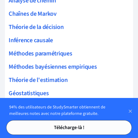
Analyse de chemin
Chaînes de Markov
Théorie de la décision
Inférence causale
Méthodes paramétriques
Méthodes bayésiennes empiriques
Théorie de l'estimation
Géostatistiques
Modélisation hiérarchique
94% des utilisateurs de StudySmarter obtiennent de
meilleures notes avec notre plateforme gratuite.
Théorie de la réponse à l'item
Tables des matières
Tables des matières
Télécharge-là !
Modélisation multiniveau