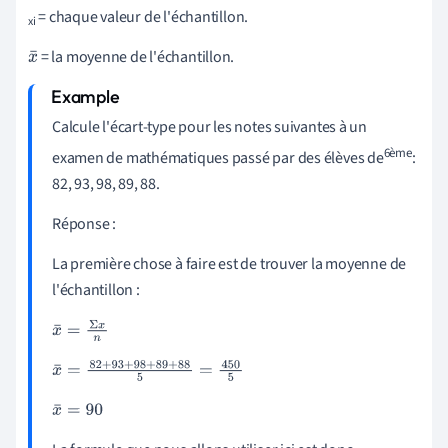
= chaque valeur de l'échantillon.
xi
= la moyenne de l'échantillon.
x
¯
Calcule l'écart-type pour les notes suivantes à un
6ème
examen de mathématiques passé par des élèves de
:
82, 93, 98, 89, 88.
Réponse :
La première chose à faire est de trouver la moyenne de
l'échantillon :
x
¯
=
Σ
x
n
x
¯
=
82
+
93
+
98
+
89
+
88
5
=
450
5
x
¯
=
90