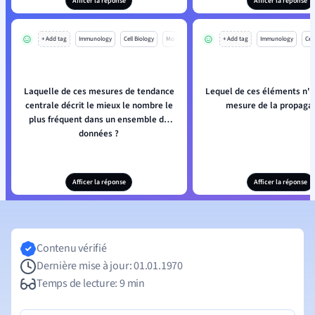
Afficer la réponse
Afficer la réponse
+ Add tag
Immunology
Cell Biology
Mo
+ Add tag
Immunology
Cell
Laquelle de ces mesures de tendance
Lequel de ces éléments n'e
centrale décrit le mieux le nombre le
mesure de la propagat
plus fréquent dans un ensemble de
données ?
Afficer la réponse
Afficer la réponse
Contenu vérifié
Dernière mise à jour: 01.01.1970
Temps de lecture: 9 min