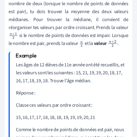
nombre de deux (lorsque le nombre de points de données
est pair), tu dois trouver la moyenne des deux valeurs
médianes. Pour trouver la médiane, il convient de
réorganiser tes valeurs par ordre croissant. Prends la valeur
si le nombre de points de données est impair. Lorsque
n
+
1
le nombre est pair, prends la valeur
et la
valeur
.
2
n
n
+
2
2
2
Les âges de 12 élèves de 11e année ont été recueillis, et
les valeurs sont les suivantes : 15, 21, 19, 19, 20, 18, 17,
16, 17, 18, 19, 18. Trouve l'âge médian.
Réponse :
Classe ces valeurs par ordre croissant :
15, 16, 17, 17, 18, 18, 18, 19, 19, 19, 20, 21
Comme le nombre de points de données est pair, nous