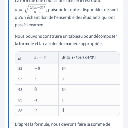
La formule que nous allons utiliser ici est donc
, puisque les notes disponibles ne sont
s
=
Σ
(
x
i
−
x
¯
)
2
n
−
1
qu'un échantillon de l'ensemble des étudiants qui ont
passé l'examen.
Nous pouvons construire un tableau pour décomposer
la formule et la calculer de manière appropriée.
\N((x_i - \bar{x})^2\)
x
i
−
x
¯
xi
82
64
-
8
93
3
9
98
64
8
89
-1
1
88
-2
4
D'après la formule, nous devrons faire la somme de