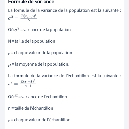
Formule de variance
La formule de la variance de la population est la suivante :
σ
2
=
Σ
(
x
1
−
μ
)
2
N
Où
= variance de la population
σ
2
N = taille de la population
= chaque valeur de la population
xi
= la moyenne de la population.
μ
La formule de la variance de l'échantillon est la suivante :
s
2
=
Σ
(
x
i
−
x
¯
)
2
n
−
1
s2
Où
= variance de l'échantillon
n = taille de l'échantillon
= chaque valeur de l'échantillon
xi