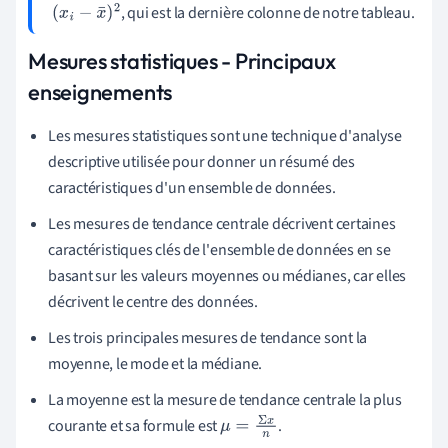
, qui est la dernière colonne de notre tableau.
(
x
i
−
x
¯
)
2
Mesures statistiques - Principaux
enseignements
Les mesures statistiques sont une technique d'analyse
descriptive utilisée pour donner un résumé des
caractéristiques d'un ensemble de données.
Les mesures de tendance centrale décrivent certaines
caractéristiques clés de l'ensemble de données en se
basant sur les valeurs moyennes ou médianes, car elles
décrivent le centre des données.
Les trois principales mesures de tendance sont la
moyenne, le mode et la médiane.
La moyenne est la mesure de tendance centrale la plus
courante et sa formule est
.
μ
=
Σ
x
n