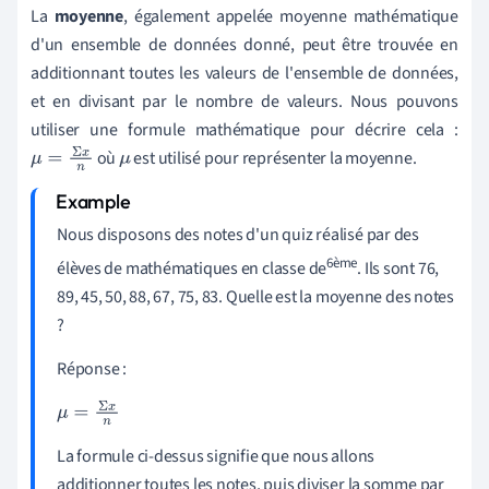
La
moyenne
, également appelée moyenne mathématique
d'un ensemble de données donné, peut être trouvée en
additionnant toutes les valeurs de l'ensemble de données,
et en divisant par le nombre de valeurs. Nous pouvons
utiliser une formule mathématique pour décrire cela :
où
est utilisé pour représenter la moyenne.
μ
=
Σ
x
n
μ
Nous disposons des notes d'un quiz réalisé par des
6ème
élèves de mathématiques en classe de
. Ils sont 76,
89, 45, 50, 88, 67, 75, 83. Quelle est la moyenne des notes
?
Réponse :
μ
=
Σ
x
n
La formule ci-dessus signifie que nous allons
additionner toutes les notes, puis diviser la somme par