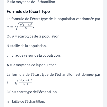
= la moyenne de l'échantillon.
x
¯
Formule de l'écart type
La formule de l'écart-type de la population est donnée par
.
σ
=
σ
(
x
i
−
μ
)
2
N
Où
= écart-type de la population.
σ
N = taille de la population.
= chaque valeur de la population.
xi
= la moyenne de la population.
μ
La formule de l'écart type de l'échantillon est donnée par
s
=
Σ
(
x
i
−
x
¯
)
2
n
−
1
Où s = écart type de l'échantillon.
n = taille de l'échantillon.