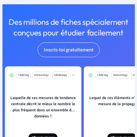
Des millions de fiches spécialement
conçues pour étudier facilement
Inscris-toi gratuitement
+ Add tag
Immunology
Cell Biology
Mo
+ Add tag
Immunology
Cell
Laquelle de ces mesures de tendance
Lequel de ces éléments n'e
centrale décrit le mieux le nombre le
mesure de la propagat
plus fréquent dans un ensemble de
données ?