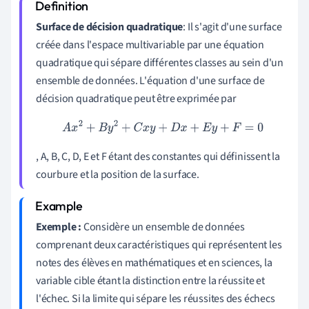
Surface de décision quadratique
: Il s'agit d'une surface
créée dans l'espace multivariable par une équation
quadratique qui sépare différentes classes au sein d'un
ensemble de données. L'équation d'une surface de
décision quadratique peut être exprimée par
A
x
2
+
B
y
2
+
C
x
y
+
D
x
+
E
y
+
F
=
0
, A, B, C, D, E et F étant des constantes qui définissent la
courbure et la position de la surface.
Exemple :
Considère un ensemble de données
comprenant deux caractéristiques qui représentent les
notes des élèves en mathématiques et en sciences, la
variable cible étant la distinction entre la réussite et
l'échec. Si la limite qui sépare les réussites des échecs