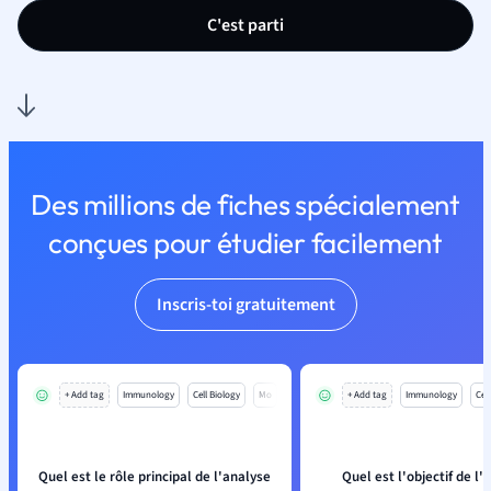
C'est parti
Des millions de fiches spécialement
conçues pour étudier facilement
Inscris-toi gratuitement
+ Add tag
Immunology
Cell Biology
Mo
+ Add tag
Immunology
Cell
Quel est le rôle principal de l'analyse
Quel est l'objectif de l'