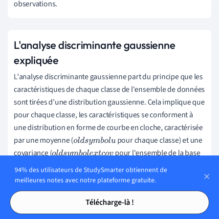
observations.
L'analyse discriminante gaussienne
expliquée
L'analyse discriminante gaussienne part du principe que les
caractéristiques de chaque classe de l'ensemble de données
sont tirées d'une distribution gaussienne. Cela implique que
pour chaque classe, les caractéristiques se conforment à
une distribution en forme de courbe en cloche, caractérisée
par une moyenne (
pour chaque classe) et une
o
l
d
s
y
m
b
o
l
u
covariance (
pour l'ensemble de la base
o
l
d
s
y
m
b
o
l
e
x
t
c
o
v
de données). L'objectif principal de la GDA est d'estimer ces
94% des utilisateurs de StudySmarter obtiennent de
paramètres et de les utiliser pour déterminer la classe la
meilleures notes avec notre plateforme gratuite.
plus probable pour une observation donnée.
Tables des matières
Tables des matières
Télécharge-là !