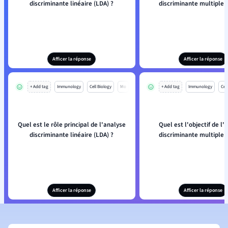
discriminante linéaire (LDA) ?
discriminante multiple 
Afficer la réponse
Afficer la réponse
+ Add tag
Immunology
Cell Biology
Mo
+ Add tag
Immunology
Cell
Quel est le rôle principal de l'analyse
Quel est l'objectif de l'
discriminante linéaire (LDA) ?
discriminante multiple 
Afficer la réponse
Afficer la réponse