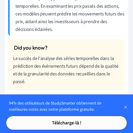
temporelles. En examinant les prix passés des actions,
ces modèles peuvent prédire les mouvements futurs des
prix, aidant ainsi les investisseurs à prendre des
décisions éclairées.
Le succès de l'analyse des séries temporelles dans la
prédiction des événements futurs dépend de la qualité
et de la granularité des données recueillies dans le
passé.
Analyse des séries temporelles -
94% des utilisateurs de StudySmarter obtiennent de
Principaux enseignements
meilleures notes avec notre plateforme gratuite.
Tables des matières
Tables des matières
Analyse des
séries temp
orelles : Méthode statistique
Télécharge-là !
permettant de prédire des points de données futurs en