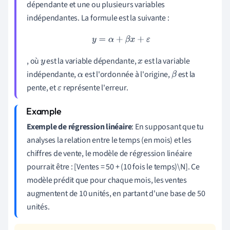
dépendante et une ou plusieurs variables
indépendantes. La formule est la suivante :
y
=
α
+
β
x
+
ε
, où
est la variable dépendante,
est la variable
y
x
indépendante,
est l'ordonnée à l'origine,
est la
α
β
pente, et
représente l'erreur.
ε
Exemple de régression linéaire
: En supposant que tu
analyses la relation entre le temps (en mois) et les
chiffres de vente, le modèle de régression linéaire
pourrait être : [Ventes = 50 + (10 fois le temps)\N]. Ce
modèle prédit que pour chaque mois, les ventes
augmentent de 10 unités, en partant d'une base de 50
unités.