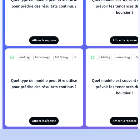
Quel type de modèle peut être utilisé
Quel modèle est souvent ut
pour prédire des résultats continus ?
prévoir les tendances d
boursier ?
Afficer la réponse
Afficer la réponse
+ Add tag
Immunology
Cell Biology
Mo
+ Add tag
Immunology
Cell
Quel type de modèle peut être utilisé
Quel modèle est souvent ut
pour prédire des résultats continus ?
prévoir les tendances d
boursier ?
Afficer la réponse
Afficer la réponse