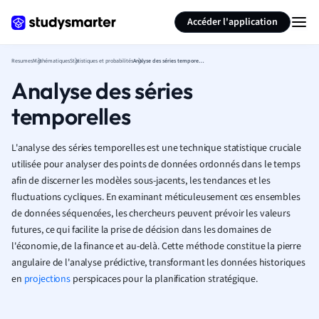
Générer des flashcards
Résumer la page
Accéder l'application
Resumes
Mathématiques
Statistiques et probabilités
Analyse des séries temporelles
Analyse des séries
temporelles
L'analyse des séries temporelles est une technique statistique cruciale
utilisée pour analyser des points de données ordonnés dans le temps
afin de discerner les modèles sous-jacents, les tendances et les
fluctuations cycliques. En examinant méticuleusement ces ensembles
de données séquencées, les chercheurs peuvent prévoir les valeurs
futures, ce qui facilite la prise de décision dans les domaines de
l'économie, de la finance et au-delà. Cette méthode constitue la pierre
angulaire de l'analyse prédictive, transformant les données historiques
en
projections
perspicaces pour la planification stratégique.