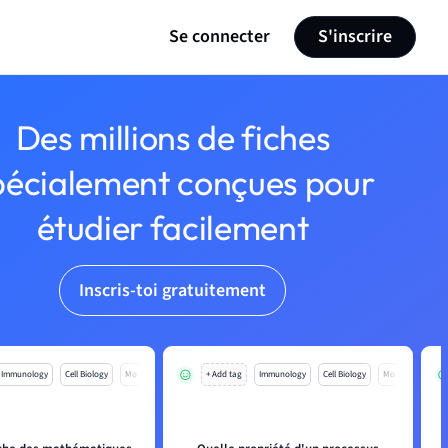
Se connecter
S'inscrire
Des millions de fiches
pécialement conçues pour
étudier facilement
Inscris-toi gratuitement
Immunology
Cell Biology
Mo
+ Add tag
Immunology
Cell Biology
Mo