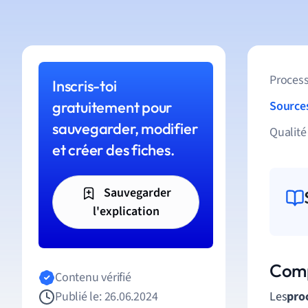
Process
Inscris-toi
gratuitement pour
Source
sauvegarder, modifier
Qualité
et créer des fiches.
Sauvegarder
l'explication
Comp
Contenu vérifié
Publié le: 26.06.2024
Les
pro