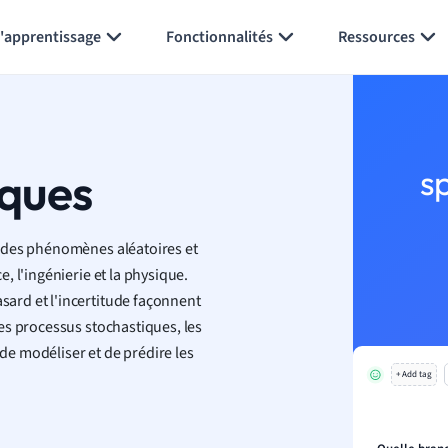
Générer des flashcards
Résumer la page
l'apprentissage
Fonctionnalités
Ressources
iques
s
des phénomènes aléatoires et
 l'ingénierie et la physique.
ard et l'incertitude façonnent
es processus stochastiques, les
e modéliser et de prédire les
+ Add tag