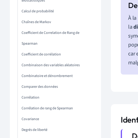
Biostatistiques
Calcul de probabilité
À la
Chaînes de Markov
la
d
Coefficient de Correlation de Rang de
symé
Spearman
popu
car 
Coefficient de corrélation
malg
Combinaison des variables aléatoires
Combinatoire et dénombrement
Comparer des données
Corrélation
Corrélation de rang de Spearman
Ident
Covariance
Degrés de liberté