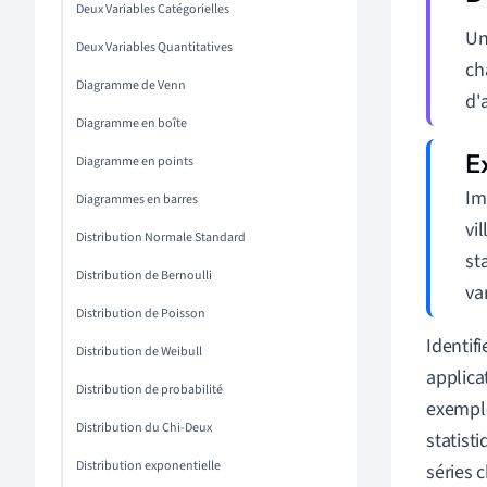
Deux Variables Catégorielles
U
Deux Variables Quantitatives
ch
Diagramme de Venn
d'
Diagramme en boîte
Diagramme en points
Im
Diagrammes en barres
vi
Distribution Normale Standard
st
Distribution de Bernoulli
va
Distribution de Poisson
Identif
Distribution de Weibull
applicat
Distribution de probabilité
exemple
Distribution du Chi-Deux
statist
Distribution exponentielle
séries 