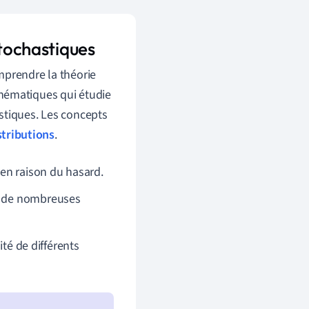
stochastiques
mprendre la théorie
hématiques qui étudie
stiques. Les concepts
stributions
.
 en raison du hasard.
ur de nombreuses
té de différents