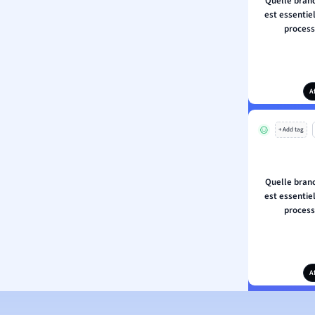
Quelle bran
est essentie
process
A
+ Add tag
Quelle bran
est essentie
process
A