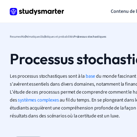
Contenu de 
Resumes
Mathématiques
Statistiques et probabilités
Processus stochastiques
Processus stochast
Les processus stochastiques sont à la
base
du monde fascinant 
s'avèrent essentiels dans divers domaines, notamment la finance,
L'étude de ces processus permet de comprendre comment le has
des
systèmes complexes
au fil du temps. En se plongeant dans l
étudiants acquièrent une compréhension profonde de la façon d
résultats dans des scénarios où la certitude est un luxe.