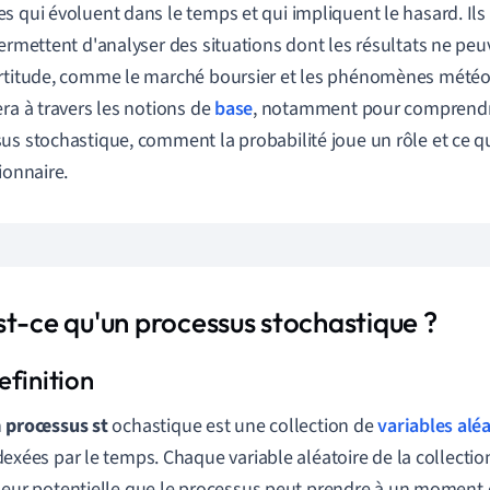
s qui évoluent dans le temps et qui impliquent le hasard. Ils
permettent d'analyser des situations dont les résultats ne peu
rtitude, comme le marché boursier et les phénomènes météor
era à travers les notions de
base
, notamment pour comprendre
us stochastique, comment la probabilité joue un rôle et ce qu
ionnaire.
st-ce qu'un processus stochastique ?
n
processus st
ochastique est une collection de
variables alé
dexées par le temps. Chaque variable aléatoire de la collecti
leur potentielle que le processus peut prendre à un moment