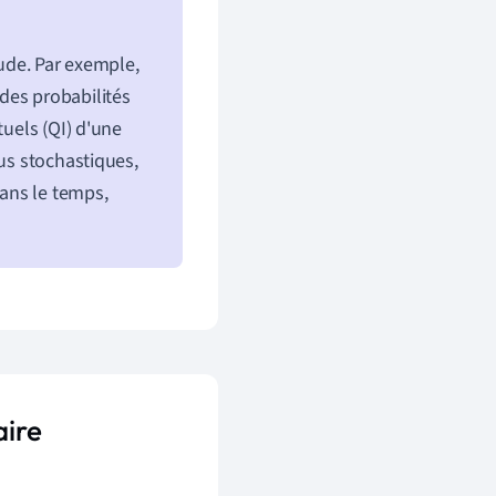
tude. Par exemple,
des probabilités
tuels (QI) d'une
sus stochastiques,
ans le temps,
aire