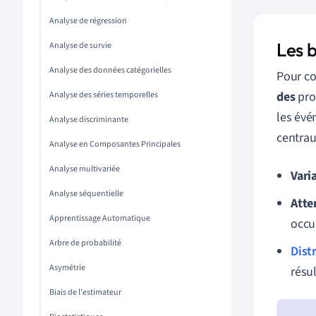
Analyse de régression
Les b
Analyse de survie
Analyse des données catégorielles
Pour co
des
pro
Analyse des séries temporelles
les évé
Analyse discriminante
centra
Analyse en Composantes Principales
Analyse multivariée
Varia
Analyse séquentielle
Atte
Apprentissage Automatique
occu
Arbre de probabilité
Dist
Asymétrie
résul
Biais de l'estimateur