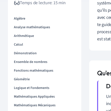
Temps de lecture: 15 min
système
qu'ils 
avec ce
Algèbre
te guid
Analyse mathématiques
process
Arithmétique
est stat
Calcul
Démonstration
Ensemble de nombres
Fonctions mathématiques
Qu'e
Géométrie
Logique et Fondements
U
Mathématiques Appliquées
in
Mathématiques Mécaniques
va