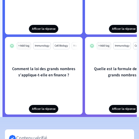
Afficer la réponse
Afficer la réponse
+ Add tag
Immunology
Cell Biology
Mo
+ Add tag
Immunology
Cell
Comment la loi des grands nombres
Quelle est la formule de l
s'applique-t-elle en finance ?
grands nombres 
Afficer la réponse
Afficer la réponse
Contenu vérifié