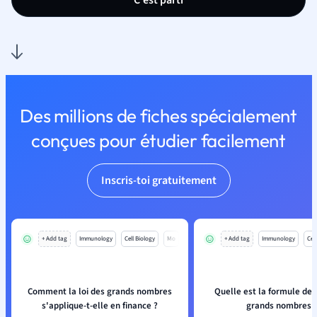
C'est parti
Des millions de fiches spécialement
conçues pour étudier facilement
Inscris-toi gratuitement
+ Add tag
Immunology
Cell Biology
Mo
+ Add tag
Immunology
Cell
Comment la loi des grands nombres
Quelle est la formule de l
s'applique-t-elle en finance ?
grands nombres 