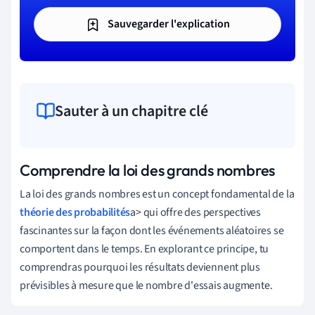
Sauvegarder l'explication
Sauter à un chapitre clé
Comprendre la loi des grands nombres
La
loi
des
grands
nombres
est
un
concept
fondamental
de
la
théorie des probabilités
a
>
qui
offre
des
perspectives
fascinantes
sur
la
façon
dont
les
événements
aléatoires
se
comportent
dans
le
temps
.
En
explorant
ce
principe
,
tu
comprendras
pourquoi
les
résultats
deviennent
plus
prévisibles
à
mesure
que
le
nombre
d
'
essais
augmente
.