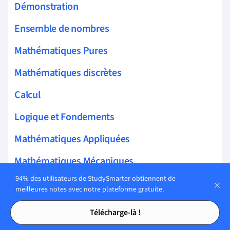
Démonstration
Ensemble de nombres
Mathématiques Pures
Mathématiques discrètes
Calcul
Logique et Fondements
Mathématiques Appliquées
Mathématiques Mécaniques
94% des utilisateurs de StudySmarter obtiennent de
Physique théorique et mathématique
meilleures notes avec notre plateforme gratuite.
Tables des matières
Tables des matières
Mathématiques décisionnelles
Télécharge-là !