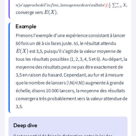
n
)
s
′
a
p
p
r
o
c
h
e
d
e
l
′
i
n
f
i
n
i
,
l
a
m
o
y
e
n
n
e
d
e
s
r
é
s
u
l
t
a
t
s
\
é
converge vers
.
(
1
n
∑
i
=
1
n
X
i
E
(
X
)
Prenons l'exemple d'une expérience consistant à lancer
60 fois un dé à six faces juste. Ici, le résultat attendu
est 3,5, puisqu'il s'agit de la valeur moyenne de
E
(
X
)
tous les résultats possibles (1, 2, 3, 4, 5 et 6). Au départ, la
moyenne des résultats peut ne pas être exactement de
3,5 en raison du hasard. Cependant, au fur et à mesure
que le nombre de lancers (\N(n\N)) augmente à grande
échelle, disons 10 000 lancers, la moyenne des résultats
convergera très probablement vers la valeur attendue de
3,5.