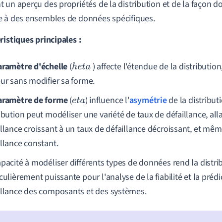
 un aperçu des propriétés de la distribution et de la façon do
 à des ensembles de données spécifiques.
ristiques principales :
aramètre d'échelle
(
) affecte l'étendue de la distributio
h
e
t
a
eur sans modifier sa forme.
aramètre de forme
(
) influence l'
asymétrie
de la distributi
e
t
a
ibution peut modéliser une variété de taux de défaillance, all
illance croissant à un taux de défaillance décroissant, et mêm
illance constant.
apacité à modéliser différents types de données rend la distri
culièrement puissante pour l'analyse de la fiabilité et la prédi
illance des composants et des systèmes.