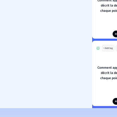
Comment appe
décrit la d
chaque poin
A
+ Add tag
Comment appe
décrit la d
chaque poin
A