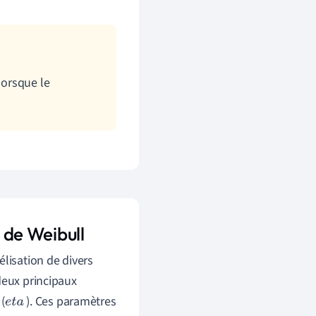
lorsque le
n de Weibull
élisation de divers
deux principaux
(
). Ces paramètres
e
t
a