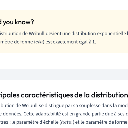
istribution de Weibull devient une distribution exponentielle 
mètre de forme (
) est exactement égal à 1.
e
t
a
ipales caractéristiques de la distributio
ribution de Weibull se distingue par sa souplesse dans la mod
e données. Cette adaptabilité est en grande partie due à ses 
res : le paramètre d'échelle (
) et le paramètre de forme 
h
e
t
a