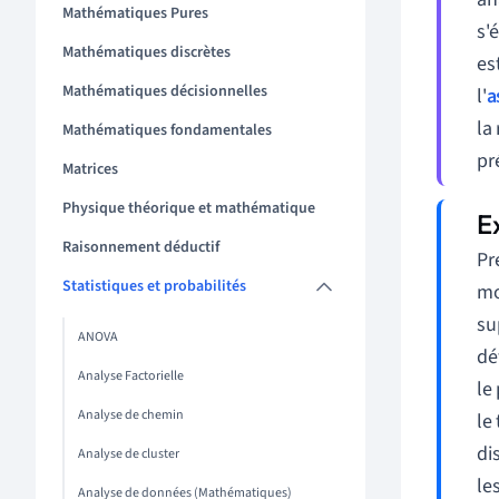
Mathématiques Pures
s'
Mathématiques discrètes
es
Mathématiques décisionnelles
l'
a
la
Mathématiques fondamentales
pr
Matrices
Physique théorique et mathématique
Raisonnement déductif
Pr
Statistiques et probabilités
mo
su
ANOVA
dé
Analyse Factorielle
le
Analyse de chemin
le
di
Analyse de cluster
le
Analyse de données (Mathématiques)