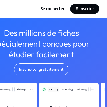
Se connecter
S'inscrire
Des millions de fiches
pécialement conçues pour
étudier facilement
Inscris-toi gratuitement
Immunology
Cell Biology
Mo
+ Add tag
Immunology
Cell Biology
Mo