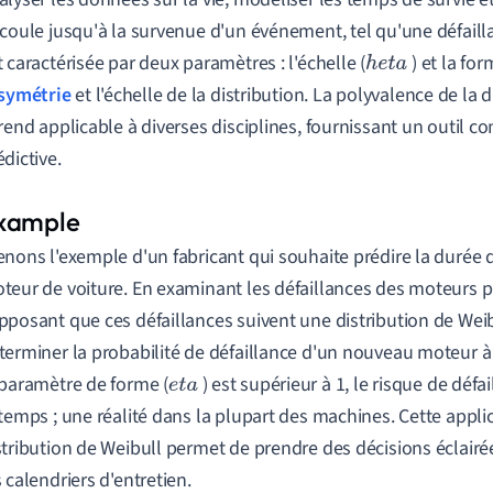
écoule jusqu'à la survenue d'un événement, tel qu'une défail
t caractérisée par deux paramètres : l'échelle (
) et la for
h
e
t
a
symétrie
et l'échelle de la distribution. La polyvalence de la 
 rend applicable à diverses disciplines, fournissant un outil c
édictive.
enons l'exemple d'un fabricant qui souhaite prédire la durée 
teur de voiture. En examinant les défaillances des moteurs 
pposant que ces défaillances suivent une distribution de Weib
terminer la probabilité de défaillance d'un nouveau moteur
 paramètre de forme (
) est supérieur à 1, le risque de déf
e
t
a
 temps ; une réalité dans la plupart des machines. Cette appli
stribution de Weibull permet de prendre des décisions éclairée
s calendriers d'entretien.