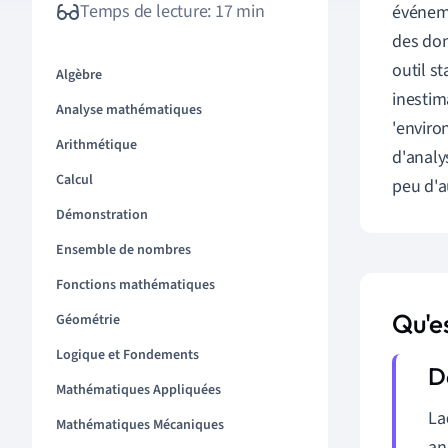
Temps de lecture: 17 min
événem
des
do
outil
st
Algèbre
inestim
Analyse mathématiques
'
enviro
Arithmétique
d
'
analy
Calcul
peu
d
'
a
Démonstration
Ensemble de nombres
Fonctions mathématiques
Qu'es
Géométrie
Logique et Fondements
Mathématiques Appliquées
La
Mathématiques Mécaniques
an