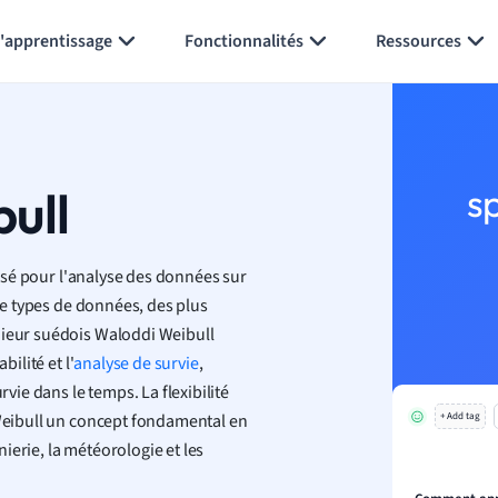
Générer des flashcards
Résumer la page
l'apprentissage
Fonctionnalités
Ressources
bull
s
ilisé pour l'analyse des données sur
 de types de données, des plus
nieur suédois Waloddi Weibull
ilité et l'
analyse de survie
,
rvie dans le temps. La flexibilité
 Weibull un concept fondamental en
+ Add tag
ierie, la météorologie et les