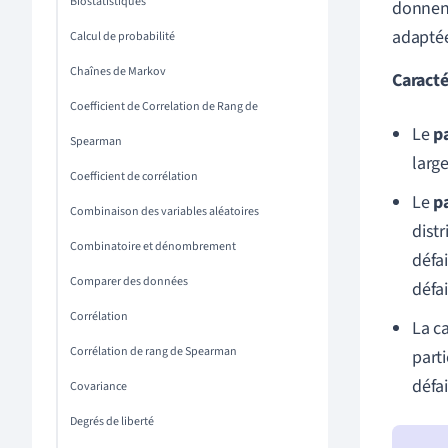
Biostatistiques
donnent
adaptée
Calcul de probabilité
Chaînes de Markov
Caracté
Coefficient de Correlation de Rang de
Le
p
Spearman
larg
Coefficient de corrélation
Le
p
Combinaison des variables aléatoires
distr
Combinatoire et dénombrement
défa
Comparer des données
défa
Corrélation
La c
Corrélation de rang de Spearman
parti
défa
Covariance
Degrés de liberté