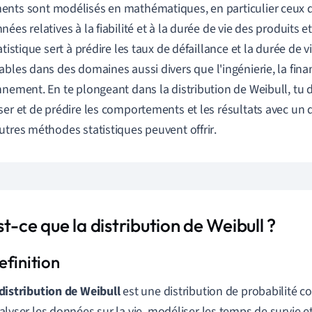
ents
sont
modélisés
en
mathématiques
,
en
particulier
ceux
nnées
relatives
à
la
fiabilité
et
à
la
durée
de
vie
des
produits
e
atistique
sert
à
prédire
les
taux
de
défaillance
et
la
durée
de
v
ables
dans
des
domaines
aussi
divers
que
l
'
ingénierie
,
la
fina
nnement
.
En
te
plongeant
dans
la
distribution
de
Weibull
,
tu
ser
et
de
prédire
les
comportements
et
les
résultats
avec
un
utres
méthodes
statistiques
peuvent
offrir
.
t-ce que la distribution de Weibull ?
distribution de Weibull
est une distribution de probabilité co
alyser les données sur la vie, modéliser les temps de survie et