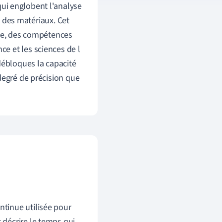
qui
englobent
l
'
analyse
t
des
matériaux
.
Cet
ie
,
des
compétences
nce
et
les
sciences
de
l
débloques
la
capacité
degré
de
précision
que
ntinue utilisée pour
 décrire le temps qui