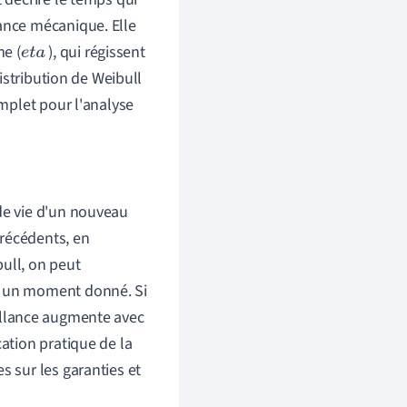
lance mécanique. Elle
me (
), qui régissent
e
t
a
distribution de Weibull
omplet pour l'analyse
de vie d'un nouveau
précédents, en
ull, on peut
 à un moment donné. Si
aillance augmente avec
cation pratique de la
s sur les garanties et