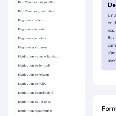
Deux Variables Catégorielles
Deux Variables Quantitatives
Un a
Diagramme de Venn
en d
Diagramme en boîte
e
t
a
flex
Diagramme en points
camé
Diagrammes en barres
s'ad
Distribution Normale Standard
avec
Distribution de Bernoulli
Distribution de Poisson
Distribution de Weibull
Distribution de probabilité
Distribution du Chi-Deux
Form
Distribution exponentielle