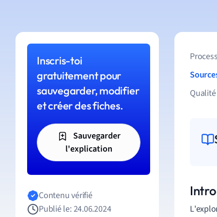
Process
Inscris-toi
gratuitement pour
Source
sauvegarder, modifier
Qualité
et créer des fiches.
Sauvegarder
l'explication
Intro
Contenu vérifié
Publié le: 24.06.2024
L
'
explo