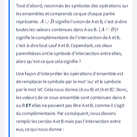
Tout d'abord, reconnais les symboles des opérations sur
les ensembles et comprends ce que chaque partie
représente.
signifie l'union de A et B, c'est-à-dire
A
∪
B
toutes les valeurs contenues dans A ou B.
A
∩
B
'
signifie le complémentaire de l'intersection de A et B,
c'est-à-dire tout sauf A et B. Cependant, ces deux
parenthèses ont le symbole d'intersection entre elles,
alors qu'est-ce que cela signifie ?
Une façon d'interpréter les opérations d'ensemble est
de remplacer le symbole par le mot 'ou' et le symbole
par le mot 'et'. Cela nous donne (A ou B) et (A et B)'. Donc,
les valeurs de ce sous-ensemble sont contenues dans A
ou B
ET
elles ne peuvent pas être A et B,
comme il s'agit
du complémentaire.
Par conséquent, nous devons
remplir les cercles A et B mais pas l'intersection entre
eux, ce qui nous donne :