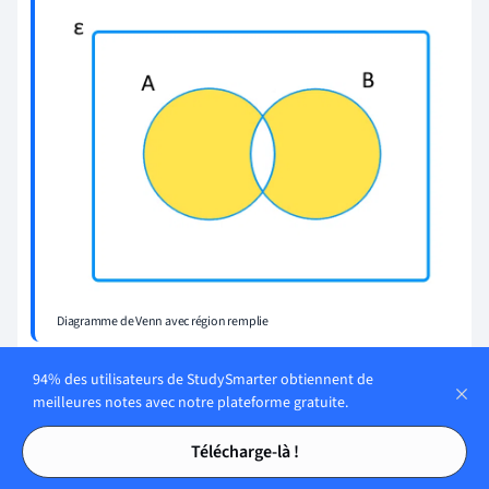
Diagramme de Venn avec région remplie
Diagramme de Venn - Points clés
94% des utilisateurs de StudySmarter obtiennent de
meilleures notes avec notre plateforme gratuite.
Un diagramme de Venn est un diagramme qui illustre les
Tables des matières
Tables des matières
relations entre des ensembles de données. Ils
Télécharge-là !
permettent de regrouper les données en sous-