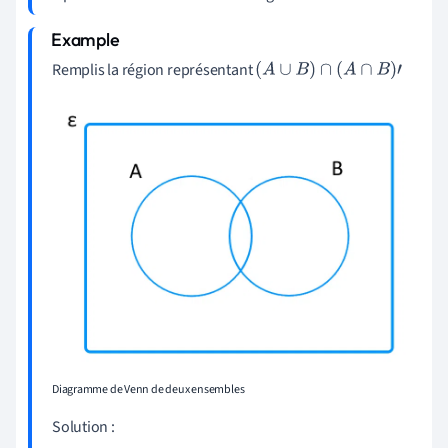
Remplis la région représentant
(
A
∪
B
)
∩
(
A
∩
B
)
'
Diagramme de Venn de deux ensembles
Solution :