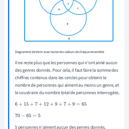
Diagramme de Venn avec toutes les valeurs de chaque ensemble
Il ne reste plus que les personnes qui n'ont aimé aucun
des genres donnés. Pour cela, il faut faire la somme des
chiffres contenus dans les cercles pour obtenir le
nombre de personnes qui aiment au moins un genre, et
le soustraire du nombre total de personnes interrogées.
6
+
15
+
7
+
12
+
9
+
7
+
9
=
65
70
-
65
=
5
5 personnes n'aiment aucun des genres donnés.