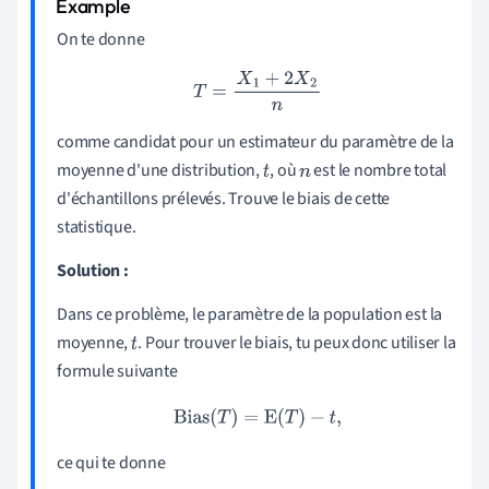
On te donne
T
=
X
1
+
2
X
2
n
comme candidat pour un estimateur du paramètre de la
moyenne d'une distribution,
, où
est le nombre total
t
n
d'échantillons prélevés. Trouve le biais de cette
statistique.
Solution :
Dans ce problème, le paramètre de la population est la
moyenne,
. Pour trouver le biais, tu peux donc utiliser la
t
formule suivante
Bias
(
T
)
=
E
(
T
)
−
t
,
ce qui te donne