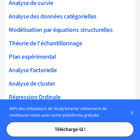
Analyse de survie
Analyse des données catégorielles
Modélisation par équations structurelles
Théorie de l'échantillonnage
Plan expérimental
Analyse Factorielle
Analyse de cluster
Régression Ordinale
94% des utilisateurs de StudySmarter obtiennent de
Régression Logistique
meilleures notes avec notre plateforme gratuite.
Régression de Poisson
Tables des matières
Tables des matières
Télécharge-là !
Régression de Cox