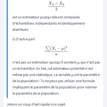
X
3
+
X
6
2
est un estimateur puisqu'elle est composée
d'échantillons indépendants et identiquement
distribués.
ii) D'autre part
∑
(
X
i
−
μ
)
2
n
n'est pas un estimateur puisqu'il contient
qui n'est pas
μ
un échantillon. En fait, cet estimateur potentiel n'est
même pas une statistique. La variable
est le paramètre
μ
de la population ! Tu ne peux pas utiliser une formule
impliquant le paramètre de la population pour estimer
le paramètre de la population.
Jetons un coup d'œil rapide à ce sujet.