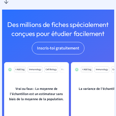
Des millions de fiches spécialement
conçues pour étudier facilement
Inscris-toi gratuitement
+ Add tag
Immunology
Cell Biology
Mo
+ Add tag
Immunology
Cell
Vrai ou faux : La moyenne de
La variance de l'échantill
l'échantillon est un estimateur sans
biais de la moyenne de la population.