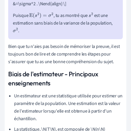
&=\sigma^2 . \Nend{align} \]
Puisque
, tu as montré que
est une
E
(
s
2
)
=
σ
2
s
2
estimation sans biais de la variance de la population,
.
σ
2
Bien que tu n'aies pas besoin de mémoriser la preuve, il est
toujours bon de lire et de comprendre les étapes pour
s'assurer que tu as une bonne compréhension du sujet.
Biais de l'estimateur - Principaux
enseignements
Un estimateur est une statistique utilisée pour estimer un
paramètre de la population. Une estimation est la valeur
de l'estimateur lorsqu'elle est obtenue à partir d'un
échantillon.
La statistique, \N(T\N), est composée de \N(n\N)