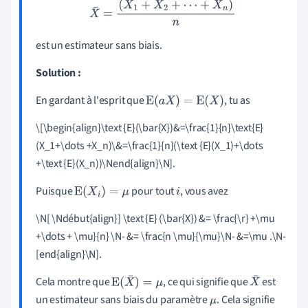
X
¯
=
(
X
1
+
X
2
+
⋯
+
X
n
)
n
est un estimateur sans biais.
Solution :
En gardant à l'esprit que
, tu as
E
(
a
X
)
=
E
(
X
)
\[\begin{align}\text {E}(\bar{X})&=\frac{1}{n}\text{E}
(X_1+\dots +X_n)\&=\frac{1}{n}(\text {E}(X_1)+\dots
+\text {E}(X_n))\Nend{align}\N].
Puisque
pour tout
, vous avez
E
(
X
i
)
=
μ
i
\N[ \Ndébut{align}] \text {E} (\bar{X}) &= \frac{\r} +\mu
+\dots + \mu}{n}
\
N- &= \frac{n \mu}{\mu}\N- &=\mu .\N-
[end{align}\N].
Cela montre que
, ce qui signifie que
est
E
(
X
¯
)
=
μ
X
un estimateur sans biais du paramètre
. Cela signifie
μ
¯