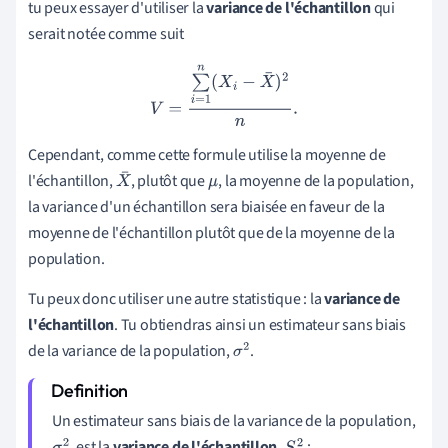
tu peux essayer d'utiliser la
variance de l'échantillon
qui
serait notée comme suit
V
=
∑
i
=
1
n
(
X
i
−
X
¯
)
2
n
.
Cependant, comme cette formule utilise la moyenne de
l'échantillon,
, plutôt que
, la moyenne de la population,
X
μ
la variance d'un échantillon sera biaisée en faveur de la
¯
moyenne de l'échantillon plutôt que de la moyenne de la
population.
Tu peux donc utiliser une autre statistique : la
variance de
l'échantillon
. Tu obtiendras ainsi un estimateur sans biais
de la variance de la population,
.
σ
2
Un estimateur sans biais de la variance de la population,
, est la
variance de l'échantillon
,
: