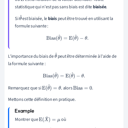
E
statistique qui n'est pas sans biais est dite
biaisée
.
Si
est biaisée, le
biais
peut être trouvé en utilisant la
θ
formule suivante :
^
Bias
(
θ
^
)
=
E
(
θ
^
)
−
θ
.
L'importance du biais de
peut être déterminée à l'aide de
θ
la formule suivante :
^
Bias
(
θ
^
)
=
E
(
θ
^
)
−
θ
.
Remarquez que si
alors
.
E
(
θ
^
)
=
θ
.
Bias
=
0
Mettons cette définition en pratique.
Montrer que
où
E
(
X
¯
)
=
μ