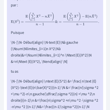
par :
E
(
S
2
)
=
E
(
∑
i
=
1
n
X
2
−
n
X
¯
2
)
n
−
1
&
=
E
(
∑
i
=
1
n
X
2
)
−
E
(
n
X
¯
2
)
n
−
1
.
Puisque
\N- [\N- Début{align} \N-text {E}\Nà gauche
(\Nsum\Nlimites_{i=1}n X^2\Nà
droite)&=\Nsum\Nlimites_{i=1}^n \Ntext {E}(X^2)\N
&=n\Ntext {E}(X^2), \Nend{align} \N]
tu as
\N- [\N- Début{align} \ntext {E}(S^2) &= \frac{ n\text {E}
(X^2)-\text {E}(n\bar{X}^2)}{n-1} \N &= \frac{n(\sigma ^2
+\mu ^2)-n\n gauche(\dfrac{\sigma ^2}{n} +\mu ^2\n
droite)}{n-1}\n &=\frac{n\sigma^2 +n\mu ^2 -\sigma ^2
-n\mu ^2 }{n-1}
\
N&= \frac{(n-1)\sigma ^2}{n-1} \N