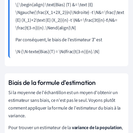
\[ \begin{align} \text{Bias} (T) &= \text {E}
\Ngauche(\frac{X_1+2X_2}{n}\Ndroite) -t \N&= \frac{\text
{E} (X_1)+2\text {E} (X_2)}{n} -t
\
N&= \frac{3t}{n}-t\N&=
\frac{t(3-n)}{n} .\Nend{align}\N]
Par conséquent, le biais de l'estimateur
est
T
\N-[\N-texte{Bias}(T) = \Ndfrac{t(3-n)}{n}.\N]
Biais de la formule d'estimation
Si la moyenne de l'échantillon est un moyen d'obtenir un
estimateur sans biais, ce n'est pas le seul. Voyons plutôt
comment appliquer la formule de l'estimateur du biais à la
variance.
Pour trouver un estimateur de la
variance de la population
,