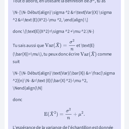
Tout d'abord, en utilisant la définition de
, tu as
σ
2
\N- [\N- Début{align} \sigma ^2 &=\text{Var}(X)
\
sigma
^2 &=\text {E}(X^2)-\mu ^2, \end{align} \]
donc \(\text{E}(X^2)=\sigma ^2 +\mu ^2.\N-)
Tu sais aussi que
et \text{E}
Var
(
X
¯
)
=
σ
2
n
(\bar{X})=\mu\), tu peux donc écrire
comme
Var
(
X
¯
)
suit
\N- [\N- Début{align} \text{Var}(\bar{X}) &= \frac{\sigma
^2}{n} \N- &=\text {E}(\bar{X} ^2)-\mu ^2,
\Nend{align}\N]
donc
E
(
X
¯
2
)
=
σ
2
n
+
μ
2
.
L'espérance de la variance de l'échantillon est donnée