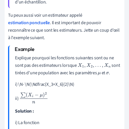
d'un échantillon.
Tu peux aussi voir un estimateur appelé
estimation ponctuelle
. Il est important de pouvoir
reconnaître ce que sont les estimateurs. Jette un coup d'œil
à l'exemple suivant.
Explique pourquoi les fonctions suivantes sont ou ne
sont pas des estimateurs lorsque
sont
X
1
,
X
2
,
.
.
.
,
X
n
tirées d'une population avec les paramètres
et
.
μ
σ
i) \N- \N(\Ndfrac{X_3+X_6}{2}\N)
ii)
∑
(
X
i
−
μ
)
2
n
Solution :
i) La fonction