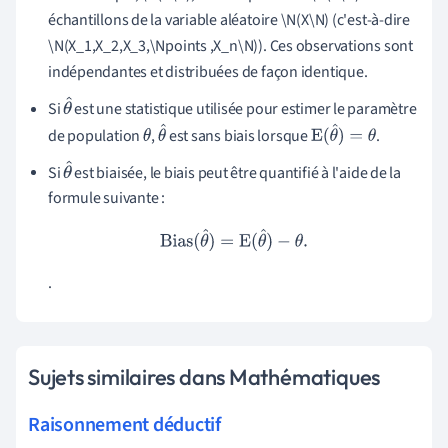
échantillons de la variable aléatoire \N(X\N) (c'est-à-dire
\N(X_1,X_2,X_3,\Npoints ,X_n\N)). Ces observations sont
indépendantes et distribuées de façon identique.
Si
est une statistique utilisée pour estimer le paramètre
θ
de population
,
est sans biais lorsque
.
^
θ
θ
E
(
θ
^
)
=
θ
^
Si
est biaisée, le biais peut être quantifié à l'aide de la
θ
formule suivante :
^
Bias
(
θ
^
)
=
E
(
θ
^
)
−
θ
.
.
Sujets similaires dans Mathématiques
Raisonnement déductif