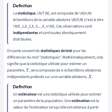
La
statistique
, \N(T\N), est composée de \N(n\N)
échantillons de la variable aléatoire \N(X\N) (c'est-à-dire
\N(X_1,X_2,X_3,...,X_n\N)). Ces observations sont
indépendantes
et
sont toutes identiquement
distribuées.
On parle souvent de
statistiques de test
pour les
différencier du mot "statistiques". Mathématiquement, cela
signifie que la statistique utilisée pour estimer un
paramètre,
, sera composée de
échantillons aléatoires
T
n
indépendants prélevés sur une variable aléatoire,
.
X
Un
estimateur
est une statistique utilisée pour estimer
un paramètre de la population. Une
estimation
est la
valeur de l'estimateur lorsqu'elle est obtenue à partir