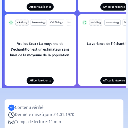
Afficer la réponse
Afficer la réponse
+ Add tag
Immunology
Cell Biology
Mo
+ Add tag
Immunology
Cell
Vrai ou faux : La moyenne de
La variance de l'échantill
l'échantillon est un estimateur sans
biais de la moyenne de la population.
Afficer la réponse
Afficer la réponse
Contenu vérifié
Dernière mise à jour: 01.01.1970
Temps de lecture: 11 min