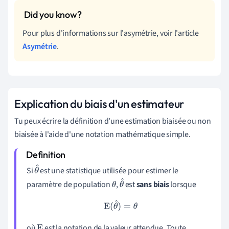
Pour plus d'informations sur l'asymétrie, voir l'article
Asymétrie
.
Explication du biais d'un estimateur
Tu peux écrire la définition d'une estimation biaisée ou non
biaisée à l'aide d'une notation mathématique simple.
Si
est une statistique utilisée pour estimer le
θ
paramètre de population
,
est
sans biais
lorsque
^
θ
θ
^
E
(
θ
^
)
=
θ
où
est la notation de la valeur attendue. Toute