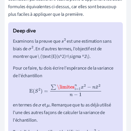
formules équivalentes ci-dessus, car elles sont beaucoup
plus faciles à appliquer que la première.
Examinons la preuve que
est une estimation sans
s
2
biais de
. En d'autres termes, l'objectif est de
σ
2
montrer que \
(\text {E}(s^2)=\sigma ^2\)
.
Pour ce faire, tu dois écrire l'espérance de la variance
de l'échantillon
E
(
S
2
)
=
∑
\limites
i
=
1
n
x
2
−
n
x
¯
2
n
−
1
en termes de
et
. Remarque que tu as déjà utilisé
σ
μ
l'une des autres façons de calculer la variance de
l'échantillon.