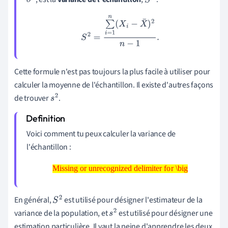
σ
2
S
2
S
2
=
∑
i
=
1
n
(
X
i
−
X
¯
)
2
n
−
1
.
Cette formule n'est pas toujours la plus facile à utiliser pour
calculer la moyenne de l'échantillon. Il existe d'autres façons
de trouver
.
s
2
Voici comment tu peux calculer la variance de
l'échantillon :
Missing or unrecognized delimiter for \big
Missing or unrecognized delimiter for \big
En général,
est utilisé pour désigner l'estimateur de la
S
2
variance de la population, et
est utilisé pour désigner une
s
2
estimation particulière.
Il vaut la peine d'apprendre les deux