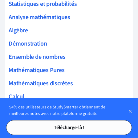
Statistiques et probabilités
Analyse mathématiques
Algèbre
Démonstration
Ensemble de nombres
Mathématiques Pures
Mathématiques discrètes
Calcul
94% des utilisateurs de StudySmarter obtiennent de
Logique et Fondements
meilleures notes avec notre plateforme gratuite.
Tables des matières
Tables des matières
Mathématiques Appliquées
Télécharge-là !
Mathématiques Mécaniques