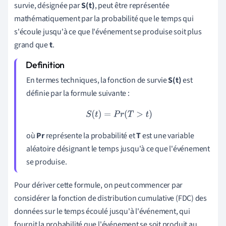
survie, désignée par
S(t)
, peut être représentée
mathématiquement par la probabilité que le temps qui
s'écoule jusqu'à ce que l'événement se produise soit plus
grand que
t
.
En termes techniques, la fonction de survie
S(t)
est
définie par la formule suivante :
S
(
t
)
=
P
r
(
T
>
t
)
où
Pr
représente la probabilité et
T
est une variable
aléatoire désignant le temps jusqu'à ce que l'événement
se produise.
Pour dériver cette formule, on peut commencer par
considérer la fonction de distribution cumulative (FDC) des
données sur le temps écoulé jusqu'à l'événement, qui
fournit la probabilité que l'événement se soit produit au