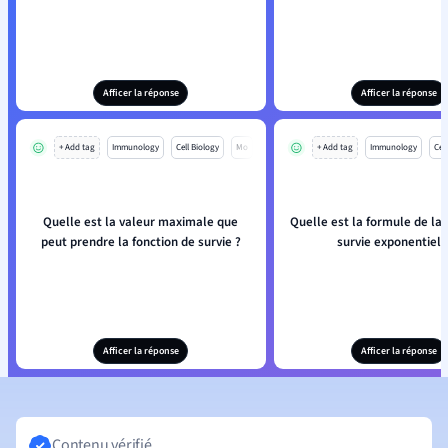
Afficer la réponse
Afficer la réponse
+ Add tag
Immunology
Cell Biology
Mo
+ Add tag
Immunology
Cell
Quelle est la valeur maximale que
Quelle est la formule de la 
peut prendre la fonction de survie ?
survie exponentiell
Afficer la réponse
Afficer la réponse
Contenu vérifié