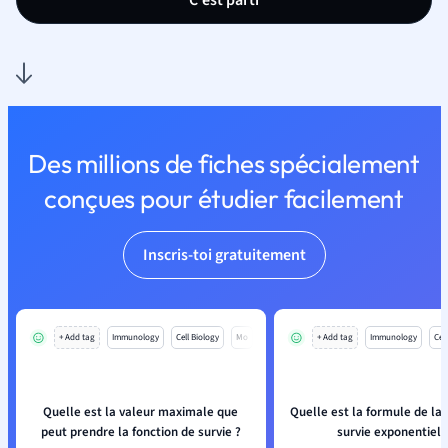
C'est parti
Des millions de fiches spécialement
conçues pour étudier facilement
Inscris-toi gratuitement
+ Add tag
Immunology
Cell Biology
Mo
+ Add tag
Immunology
Cell
Quelle est la valeur maximale que
Quelle est la formule de la 
peut prendre la fonction de survie ?
survie exponentiell