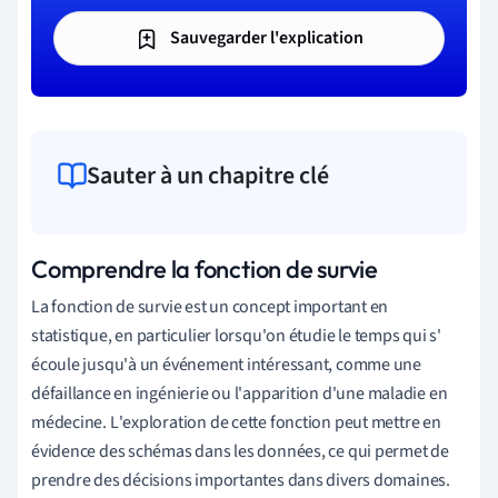
Sauvegarder l'explication
Sauter à un chapitre clé
Comprendre la fonction de survie
La
fonction
de
survie
est
un
concept
important
en
statistique
,
en
particulier
lorsqu
'
on
étudie
le
temps
qui
s
'
écoule
jusqu
'
à
un
événement
intéressant
,
comme
une
défaillance
en
ingénierie
ou
l
'
apparition
d
'
une
maladie
en
médecine
.
L
'
exploration
de
cette
fonction
peut
mettre
en
évidence
des
schémas
dans
les
données
,
ce
qui
permet
de
prendre
des
décisions
importantes
dans
divers
domaines
.