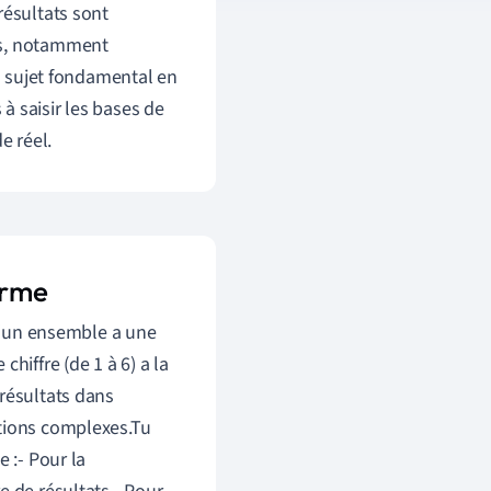
 résultats sont
es, notamment
un sujet fondamental en
à saisir les bases de
e réel.
orme
'un ensemble a une
hiffre (de 1 à 6) a la
 résultats dans
ations complexes.Tu
 :- Pour la