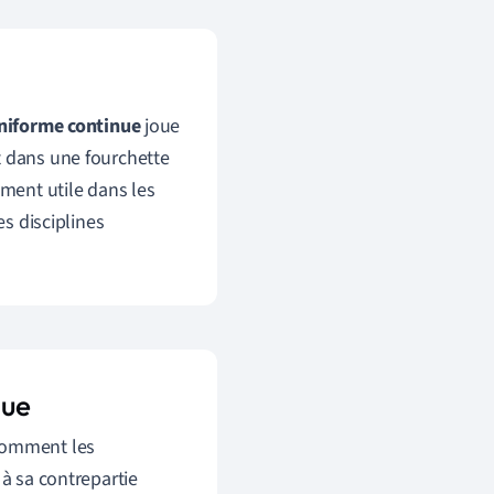
uniforme continue
joue
t dans une fourchette
ement utile dans les
es disciplines
nue
 comment les
 à sa contrepartie