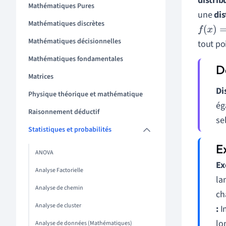
distrib
Mathématiques Pures
une
dis
Mathématiques discrètes
f
(
x
)
=
1
b
Mathématiques décisionnelles
tout po
Mathématiques fondamentales
Matrices
Di
Physique théorique et mathématique
ég
Raisonnement déductif
se
Statistiques et probabilités
ANOVA
Ex
Analyse Factorielle
la
Analyse de chemin
ch
Analyse de cluster
:
I
lo
Analyse de données (Mathématiques)