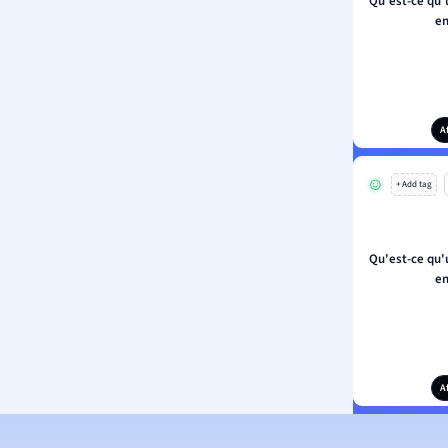
Qu'est-ce qu'
en
A
+ Add tag
Qu'est-ce qu'
en
A