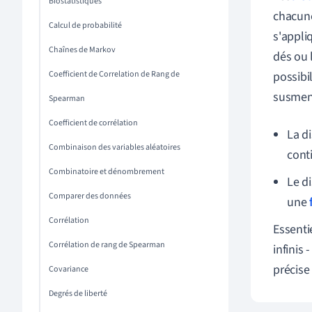
Biostatistiques
chacune
Calcul de probabilité
s'appli
Chaînes de Markov
dés ou 
Coefficient de Correlation de Rang de
possibi
susment
Spearman
Coefficient de corrélation
La di
Combinaison des variables aléatoires
cont
Combinatoire et dénombrement
Le di
Comparer des données
une
Corrélation
Essenti
Corrélation de rang de Spearman
infinis
précise
Covariance
Degrés de liberté