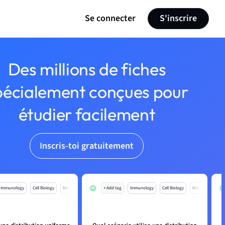
Se connecter
S'inscrire
Des millions de fiches
pécialement conçues pour
étudier facilement
Inscris-toi gratuitement
Immunology
Cell Biology
Mo
+ Add tag
Immunology
Cell Biology
Mo