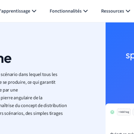
Générer des flashcards
Résumer la page
l'apprentissage
Fonctionnalités
Ressources
me
s
n scénario dans lequel tous les
 se produire, ce qui garantit
se par une
 pierre angulaire de la
maîtrise du concept de distribution
rs scénarios, des simples tirages
+ Add tag