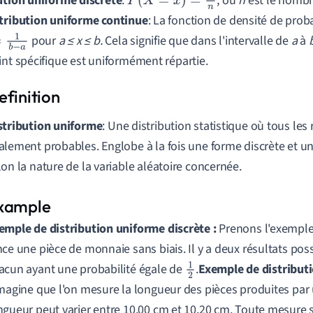
ution uniforme discrète
:
, où
n
est le nombre
P
(
X
=
x
)
=
1
n
tribution uniforme continue
: La fonction de densité de proba
pour
a ≤ x ≤ b.
Cela signifie que dans l'intervalle de
a
à
−
a
int spécifique est uniformément répartie.
stribution uniforme
: Une distribution statistique où tous les 
alement probables. Englobe à la fois une forme discrète et u
lon la nature de la variable aléatoire concernée.
emple de distribution uniforme discrète :
Prenons l'exemple 
nce une pièce de monnaie sans biais. Il y a deux résultats possi
acun ayant une probabilité égale de
.
Exemple de distribut
1
magine que l'on mesure la longueur des pièces produites par
2
ngueur peut varier entre 10,00 cm et 10,20 cm. Toute mesure 