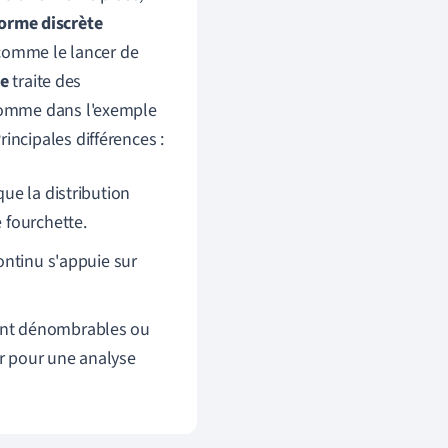
forme discrète
 comme le lancer de
ue
traite des
, comme dans l'exemple
ncipales différences :
que la distribution
 fourchette.
continu s'appuie sur
 sont dénombrables ou
er pour une analyse