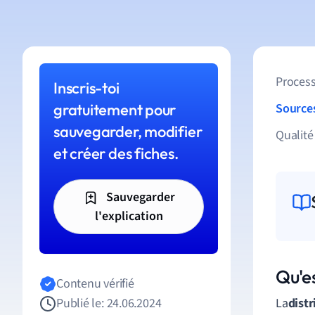
Process
Inscris-toi
gratuitement pour
Source
sauvegarder, modifier
Qualité
et créer des fiches.
Sauvegarder
l'explication
Qu'es
Contenu vérifié
Publié le: 24.06.2024
La
distr