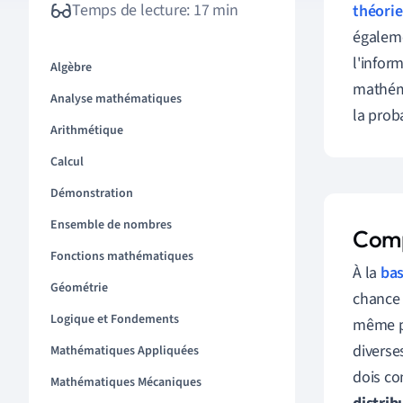
Temps de lecture: 17 min
théorie
égaleme
l'infor
Algèbre
mathéma
Analyse mathématiques
la prob
Arithmétique
Calcul
Démonstration
Ensemble de nombres
Comp
Fonctions mathématiques
À la
ba
Géométrie
chance 
Logique et Fondements
même pr
diverse
Mathématiques Appliquées
dois co
Mathématiques Mécaniques