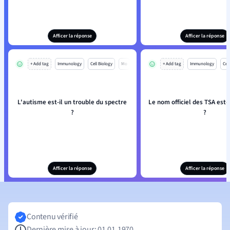
Afficer la réponse
Afficer la réponse
+ Add tag
Immunology
Cell Biology
Mo
+ Add tag
Immunology
Cell
L'autisme est-il un trouble du spectre
Le nom officiel des TSA est-i
?
?
Afficer la réponse
Afficer la réponse
Contenu vérifié
Dernière mise à jour: 01.01.1970