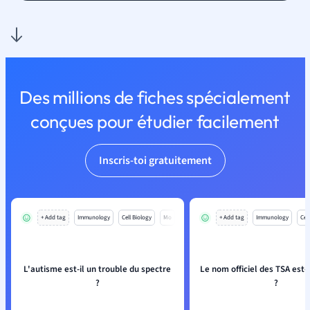
Des millions de fiches spécialement
conçues pour étudier facilement
Inscris-toi gratuitement
+ Add tag
Immunology
Cell Biology
Mo
+ Add tag
Immunology
Cell
L'autisme est-il un trouble du spectre
Le nom officiel des TSA est-i
?
?