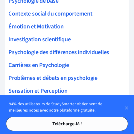
Psychologie de base
Contexte social du comportement
Émotion et Motivation
Investigation scientifique
Psychologie des différences individuelles
Carrières en Psychologie
Problèmes et débats en psychologie
Sensation et Perception
Gestion et analyse des données
94% des utilisateurs de StudySmarter obtiennent de
meilleures notes avec notre plateforme gratuite.
Psychologie cognitive
Tables des matières
Tables des matières
Télécharge-là !
Approches en psychologie