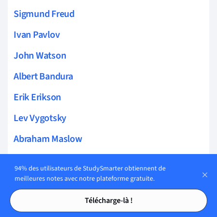
Sigmund Freud
Ivan Pavlov
John Watson
Albert Bandura
Erik Erikson
Lev Vygotsky
Abraham Maslow
Hermann Ebbinghaus
94% des utilisateurs de StudySmarter obtiennent de
Elizabeth Loftus
meilleures notes avec notre plateforme gratuite.
Tables des matières
Tables des matières
Howard Gardner
Télécharge-là !