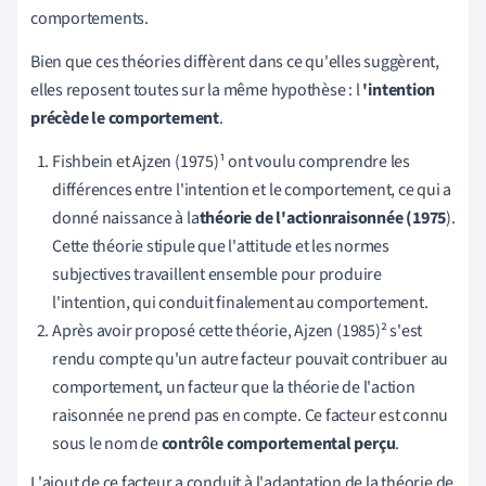
comportements.
Bien que ces théories diffèrent dans ce qu'elles suggèrent,
elles reposent toutes sur la même hypothèse : l
'intention
précède le comportement
.
Fishbein et Ajzen (1975)¹
ont voulu comprendre les
différences entre l'intention et le comportement, ce qui a
donné naissance à
la
théorie de l'
action
raisonnée
(1975
).
Cette théorie
stipule que l'attitude et les normes
subjectives travaillent ensemble pour produire
l'intention, qui conduit finalement au comportement.
Après avoir proposé cette théorie, Ajzen (1985)² s'est
rendu compte qu'un autre facteur pouvait contribuer au
comportement, un facteur que la théorie de l'action
raisonnée ne prend pas en compte. Ce facteur est connu
sous le nom de
contrôle comportemental perçu
.
L'ajout de ce facteur a conduit à l'adaptation de la théorie de