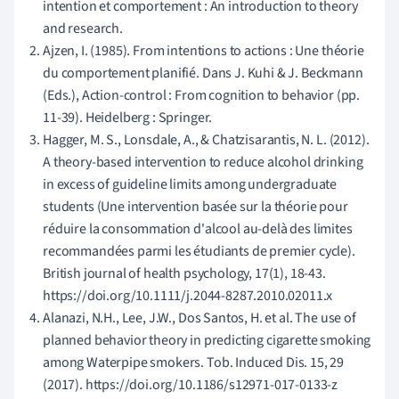
intention et comportement : An introduction to theory
and research.
Ajzen, I. (1985). From intentions to actions : Une théorie
du comportement planifié. Dans J. Kuhi & J. Beckmann
(Eds.), Action-control : From cognition to behavior (pp.
11-39). Heidelberg : Springer.
Hagger, M. S., Lonsdale, A., & Chatzisarantis, N. L. (2012).
A theory-based intervention to reduce alcohol drinking
in excess of guideline limits among undergraduate
students (Une intervention basée sur la théorie pour
réduire la consommation d'alcool au-delà des limites
recommandées parmi les étudiants de premier cycle).
British journal of health psychology, 17(1), 18-43.
https://doi.org/10.1111/j.2044-8287.2010.02011.x
Alanazi, N.H., Lee, J.W., Dos Santos, H. et al. The use of
planned behavior theory in predicting cigarette smoking
among Waterpipe smokers. Tob. Induced Dis. 15, 29
(2017). https://doi.org/10.1186/s12971-017-0133-z