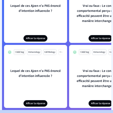
Lequel de ces Ajzen n'a PAS énoncé
Vrai ou faux : Le cont
d'intention influencée ?
comportemental perçu et
efficacité peuvent être ut
manière interchangea
Afficer la réponse
Afficer la réponse
+ Add tag
Immunology
Cell Biology
Mo
+ Add tag
Immunology
Cell
Lequel de ces Ajzen n'a PAS énoncé
Vrai ou faux : Le cont
d'intention influencée ?
comportemental perçu et
efficacité peuvent être ut
manière interchangea
Afficer la réponse
Afficer la réponse