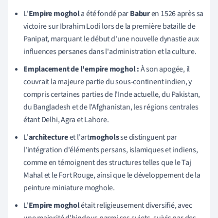
L'
Empire moghol
a été fondé par
Babur
en 1526 après sa
victoire sur Ibrahim Lodi lors de la première bataille de
Panipat, marquant le début d'une nouvelle dynastie aux
influences persanes dans l'administration et la culture.
Emplacement de l'empire moghol :
À son apogée, il
couvrait la majeure partie du sous-continent indien, y
compris certaines parties de l'Inde actuelle, du Pakistan,
du Bangladesh et de l'Afghanistan, les régions centrales
étant Delhi, Agra et Lahore.
L'
architecture
et l'art
moghols
se distinguent par
l'intégration d'éléments persans, islamiques et indiens,
comme en témoignent des structures telles que le Taj
Mahal et le Fort Rouge, ainsi que le développement de la
peinture miniature moghole.
L'
Empire moghol
était religieusement diversifié, avec
une majorité d'hindous parmi ses sujets, suivis par des