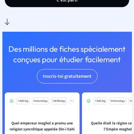
C'est parti
Des millions de fiches spécialement
conçues pour étudier facilement
Inscris-toi gratuitement
+ Add tag
Immunology
Cell Biology
Mo
+ Add tag
Immunology
Cell
Quel empereur moghol a promu une
Quelle était la région ce
religion syncrétique appelée Din-i Ilahi
l'Empire moghol 