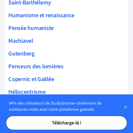
Saint-Barthélemy
Humanisme et renaissance
Pensée humaniste
Machiavel
Gutenberg
Penseurs des lumières
Copernic et Galilée
Héliocentrisme
94% des utilisateurs de StudySmarter obtiennent de
Ptolémée
meilleures notes avec notre plateforme gratuite.
Les lumières et le développement des sciences
Tables des matières
Tables des matières
Télécharge-là !
Huygens