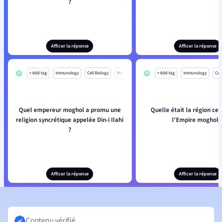
?
Afficer la réponse
Afficer la réponse
+ Add tag
Immunology
Cell Biology
Mo
+ Add tag
Immunology
Cell
Quel empereur moghol a promu une
Quelle était la région ce
religion syncrétique appelée Din-i Ilahi
l'Empire moghol 
?
Afficer la réponse
Afficer la réponse
Contenu vérifié