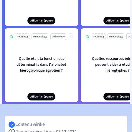
Afficer la réponse
Afficer la réponse
+ Add tag
Immunology
Cell Biology
Mo
+ Add tag
Immunology
Cell
Quelle était la fonction des
Quelles ressources édu
déterminatifs dans l'alphabet
peuvent aider à étudie
hiéroglyphique égyptien ?
hiéroglyphes ?
Afficer la réponse
Afficer la réponse
Contenu vérifié
Dernière mise à jour: 05.12.2024