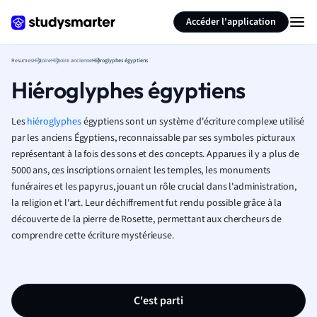
Générer des flashcards
Résumer la page
Accéder l'application
Resumes
Histoire
Histoire ancienne
Hiéroglyphes égyptiens
Hiéroglyphes égyptiens
Les
hiéroglyphes
égyptiens sont un système d'écriture complexe utilisé
par les anciens Égyptiens, reconnaissable par ses symboles picturaux
représentant à la fois des sons et des concepts. Apparues il y a plus de
5000 ans, ces inscriptions ornaient les temples, les monuments
funéraires et les papyrus, jouant un rôle crucial dans l'administration,
la religion et l'art. Leur déchiffrement fut rendu possible grâce à la
découverte de la pierre de Rosette, permettant aux chercheurs de
comprendre cette écriture mystérieuse.
C'est parti