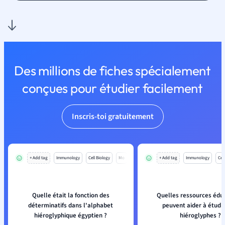
Des millions de fiches spécialement
conçues pour étudier facilement
Inscris-toi gratuitement
+ Add tag
Immunology
Cell Biology
Mo
+ Add tag
Immunology
Cell
Quelle était la fonction des
Quelles ressources édu
déterminatifs dans l'alphabet
peuvent aider à étudie
hiéroglyphique égyptien ?
hiéroglyphes ?