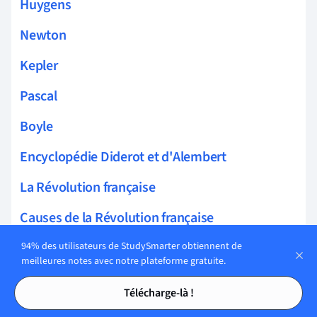
Huygens
Newton
Kepler
Pascal
Boyle
Encyclopédie Diderot et d'Alembert
La Révolution française
Causes de la Révolution française
Louis XVI
94% des utilisateurs de StudySmarter obtiennent de
meilleures notes avec notre plateforme gratuite.
L'Échec de la monarchie constitutionnelle
Tables des matières
Tables des matières
Télécharge-là !
5 mai 1789