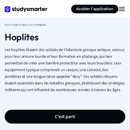
Générer des flashcards
Résumer la page
Accéder l'application
Resumes
Histoire
Histoire ancienne
Hoplites
Hoplites
Les hoplites étaient des soldats de l'infanterie grecque antique, connus
pour leur armure lourde et leur formation en phalange, qui leur
permettait de créer une barrière protectrice avec leurs boucliers. Leur
équipement typique comprenait un casque, une cuirasse, des
jambières et une longue lance appelée "dory". Ces soldats citoyens
étaient essentiels dans les batailles grecques, établissant des stratégies
militaires qui ont influencé de nombreuses armées à travers les âges.
C'est parti