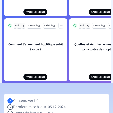
Afficer la réponse
Afficer la réponse
+ Add tag
Immunology
Cell Biology
Mo
+ Add tag
Immunology
Cell
Comment l'armement hoplitique a-t-il
Quelles étaient les armes 
évolué ?
principales des hoplit
Afficer la réponse
Afficer la réponse
Contenu vérifié
Dernière mise à jour: 05.12.2024