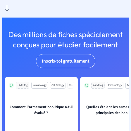
Des millions de fiches spécialement
conçues pour étudier facilement
Inscris-toi gratuitement
+ Add tag
Immunology
Cell Biology
Mo
+ Add tag
Immunology
Cell
Comment l'armement hoplitique a-t-il
Quelles étaient les armes 
évolué ?
principales des hoplit