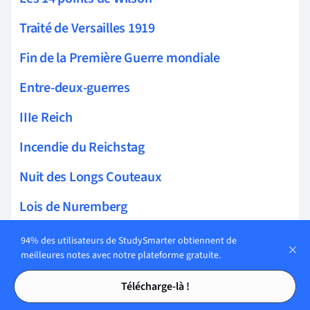
Traité de Versailles 1919
Fin de la Première Guerre mondiale
Entre-deux-guerres
IIIe Reich
Incendie du Reichstag
Nuit des Longs Couteaux
Lois de Nuremberg
Jeunesses hitlériennes
94% des utilisateurs de StudySmarter obtiennent de
meilleures notes avec notre plateforme gratuite.
SS et Gestapo
Tables des matières
Tables des matières
Télécharge-là !
Remilitarisation de la Rhénanie