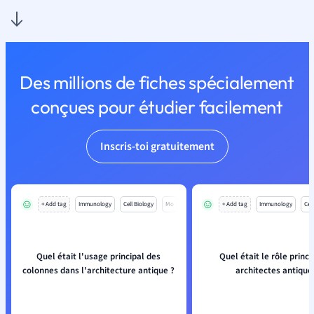
Des millions de fiches spécialement
conçues pour étudier facilement
Inscris-toi gratuitement
+ Add tag
Immunology
Cell Biology
Mo
+ Add tag
Immunology
Cell
Quel était l'usage principal des
Quel était le rôle princi
colonnes dans l'architecture antique ?
architectes antique