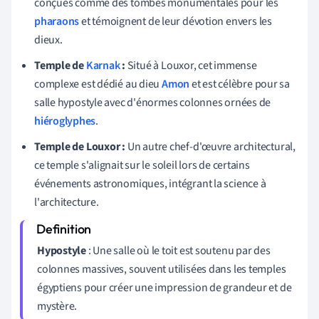
conçues comme des tombes monumentales pour les
pharaons
et témoignent de leur dévotion envers les
dieux.
Temple de
Karnak
:
Situé à Louxor, cet immense
complexe est dédié au dieu
Amon
et est célèbre pour sa
salle hypostyle avec d'énormes colonnes ornées de
hiéroglyphes
.
Temple de Louxor :
Un autre chef-d'œuvre architectural,
ce temple s'alignait sur le soleil lors de certains
événements astronomiques, intégrant la science à
l'architecture.
Hypostyle
: Une salle où le toit est soutenu par des
colonnes massives, souvent utilisées dans les temples
égyptiens pour créer une impression de grandeur et de
mystère.