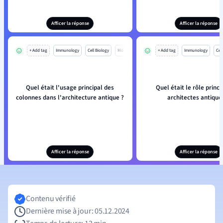
Afficer la réponse
Afficer la réponse
+ Add tag
Immunology
Cell Biology
Mo
+ Add tag
Immunology
Cell
Quel était l'usage principal des
Quel était le rôle princi
colonnes dans l'architecture antique ?
architectes antique
Afficer la réponse
Afficer la réponse
Contenu vérifié
Dernière mise à jour: 05.12.2024