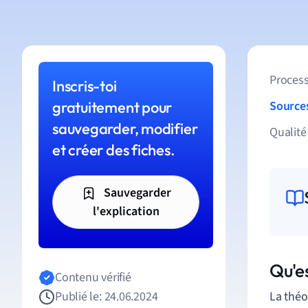
Process
Inscris-toi
gratuitement pour
Source
sauvegarder, modifier
Qualité
et créer des fiches.
Sauvegarder
l'explication
Qu'e
Contenu vérifié
Publié le: 24.06.2024
La
théo