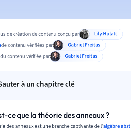
Lily Hulatt
us de création de contenu conçu par
Gabriel Freitas
s
de contenu vérifiées par
Gabriel Freitas
 du contenu vérifiée par
Sauter à un chapitre clé
st-ce que la théorie des anneaux ?
rie
des
anneaux
est
une
branche
captivante
de
l
'
algèbre abst