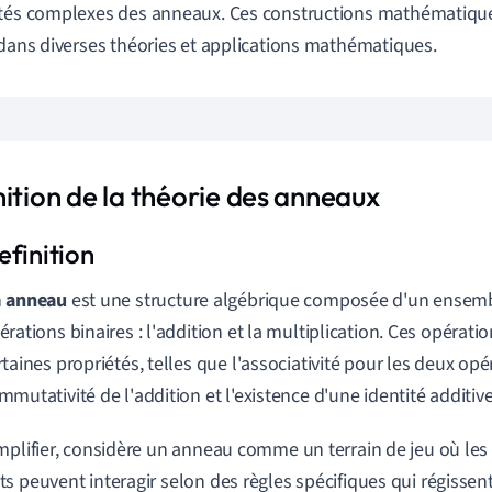
tés
complexes
des
anneaux
.
Ces
constructions
mathématiqu
dans
diverses
théories
et
applications
mathématiques
.
ition de la théorie des anneaux
n
anneau
est une structure algébrique composée d'un ensem
érations binaires : l'addition et la multiplication. Ces opératio
rtaines propriétés, telles que l'associativité pour les deux opé
mmutativité de l'addition et l'existence d'une identité additive
mplifier, considère un anneau comme un terrain de jeu où le
s peuvent interagir selon des règles spécifiques qui régissent 