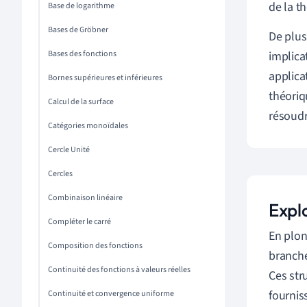
de la 
Base de logarithme
Bases de Gröbner
De plus
Bases des fonctions
implica
applica
Bornes supérieures et inférieures
théoriq
Calcul de la surface
résoudr
Catégories monoïdales
Cercle Unité
Cercles
Combinaison linéaire
Expl
Compléter le carré
En plon
Composition des fonctions
branche
Continuité des fonctions à valeurs réelles
Ces str
fournis
Continuité et convergence uniforme