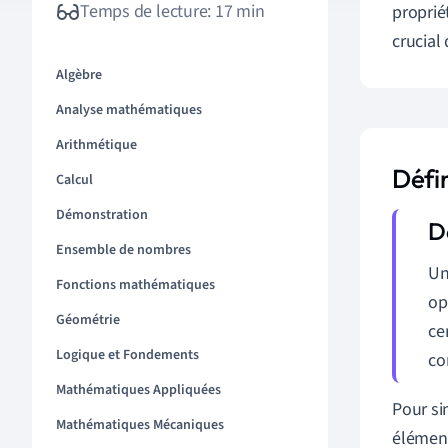
Temps de lecture: 17 min
proprié
crucial
Algèbre
Analyse mathématiques
Arithmétique
Défin
Calcul
Démonstration
Ensemble de nombres
U
Fonctions mathématiques
op
Géométrie
ce
Logique et Fondements
co
Mathématiques Appliquées
Pour si
Mathématiques Mécaniques
élément