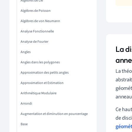
Algèbres de Lie
Algèbres de Poisson
Algèbres de von Neumann
Analyse Fonctionnelle
Analyse de Fourier
La di
Angles
anne
Angles dans les polygones
La théo
Approximation des petits angles
abstrai
Approximation et Estimation
géométr
Arithmétique Modulaire
anneaux
Arrondi
Ce haut
Augmentation et diminution en pourcentage
de dis
Base
géomét