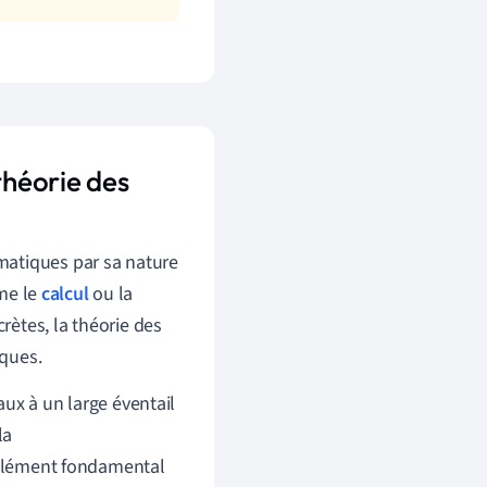
théorie des
matiques par sa nature
mme le
calcul
ou la
ètes, la théorie des
iques.
ux à un large éventail
 la
 élément fondamental