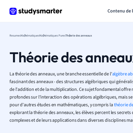
Contenu de 
Resumes
Mathématiques
Mathématiques Pures
Théorie des anneaux
Théorie des anneau
La théorie des anneaux, une branche essentielle de l'
algèbre ab
fascinant des anneaux - des structures algébriques qui général
de l'addition et de la multiplication. Ce sujet fondamental offr
profondes sur l'interaction des opérations algébriques, mais se
pour d'autres études en mathématiques, y compris la
théorie 
explorant la théorie des anneaux, les élèves percent les secret
complexes et de leurs applications dans diverses disciplines m