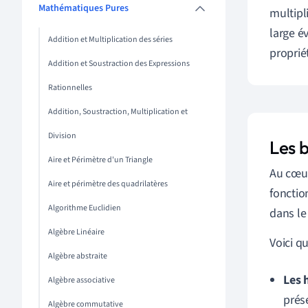
Mathématiques Pures
multipl
large é
Addition et Multiplication des séries
proprié
Addition et Soustraction des Expressions
Rationnelles
Addition, Soustraction, Multiplication et
Division
Les 
Aire et Périmètre d'un Triangle
Au cœur
Aire et périmètre des quadrilatères
fonctio
Algorithme Euclidien
dans le
Algèbre Linéaire
Voici q
Algèbre abstraite
Les 
Algèbre associative
prés
Algèbre commutative