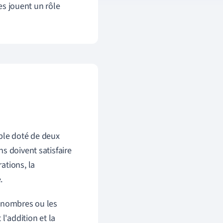
es
jouent
un
rôle
ble doté de deux
ns doivent satisfaire
rations, la
.
s nombres ou les
l'addition et la