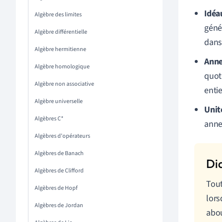
Idéa
Algèbre des limites
géné
Algèbre différentielle
dans
Algèbre hermitienne
Anne
Algèbre homologique
quoti
Algèbre non associative
entie
Algèbre universelle
Unit
Algèbres C*
anne
Algèbres d'opérateurs
Algèbres de Banach
Algèbres de Clifford
Tout
Algèbres de Hopf
lors
Algèbres de Jordan
abou