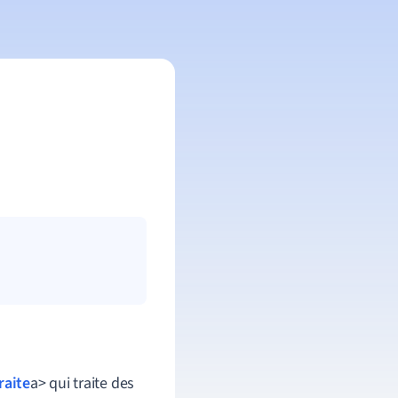
raite
a
>
qui
traite
des