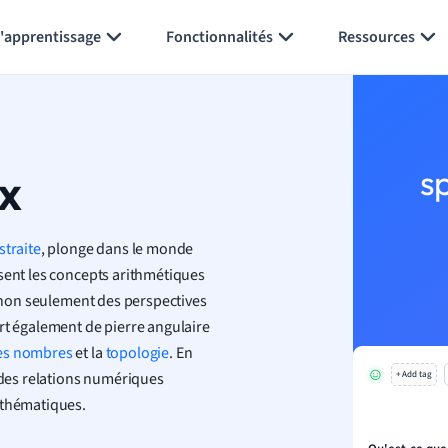
Générer des flashcards
Résumer la page
l'apprentissage
Fonctionnalités
Ressources
x
s
straite
, plonge dans le monde
isent les concepts arithmétiques
e non seulement des perspectives
rt également de pierre angulaire
des nombres
et la
topologie
. En
s des relations numériques
+ Add tag
athématiques.