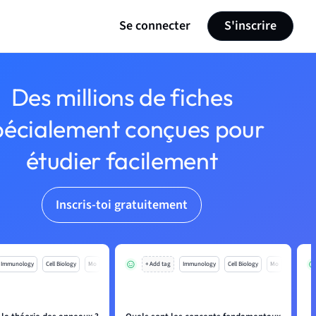
Se connecter
S'inscrire
Des millions de fiches
pécialement conçues pour
étudier facilement
Inscris-toi gratuitement
Immunology
Cell Biology
Mo
+ Add tag
Immunology
Cell Biology
Mo