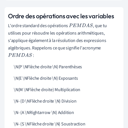
Ordre des opérations avec les variables
L'ordre standard des opérations
, que tu
P
E
M
D
A
S
utilises pour résoudre les opérations arithmétiques,
s'applique également à la résolution des expressions
algébriques. Rappelons ce que signifie l'acronyme
:
P
E
M
D
A
S
\N(P \NFlèche droite \N) Parenthèses
\N(E \NFlèche droite \N) Exposants
\N(M \NFlèche droite) Multiplication
\N- (D \NFlèche droite \N) Division
\N- (A \NRightarrow \N) Addition
\N- (S \NFlèche droite \N) Soustraction