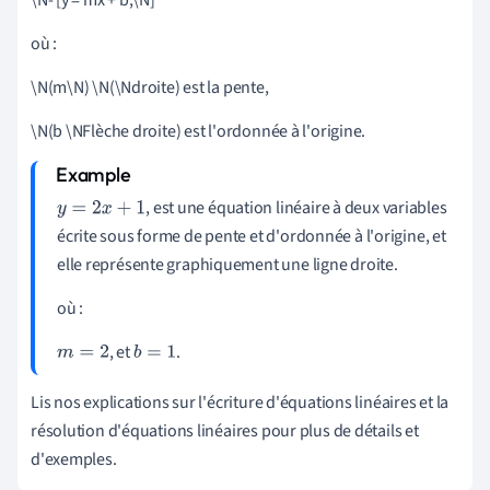
où :
\N(m\N) \N(\Ndroite) est la pente,
\N(b \NFlèche droite) est l'ordonnée à l'origine.
, est une équation linéaire à deux variables
y
=
2
x
+
1
écrite sous forme de pente et d'ordonnée à l'origine, et
elle représente graphiquement une ligne droite.
où :
, et
.
m
=
2
b
=
1
Lis nos explications sur l'écriture d'équations linéaires et la
résolution d'équations linéaires pour plus de détails et
d'exemples.