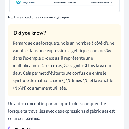
Fig. 1. Exemple d'une expression algébrique.
Remarque que lorsque tu vois un nombre à côté d'une
variable dans une expression algébrique, comme
3
x
dans l'exemple ci-dessus, il représente une
multiplication. Dans ce cas,
signifie
fois la valeur
3
x
3
de
. Cela permet d'éviter toute confusion entre le
x
symbole de multiplication \( \N-times \N) et la variable
\N(x\N) couramment utilisée.
Un autre concept important que tu dois comprendre
lorsque tu travailles avec des expressions algébriques est
celui des
termes
.