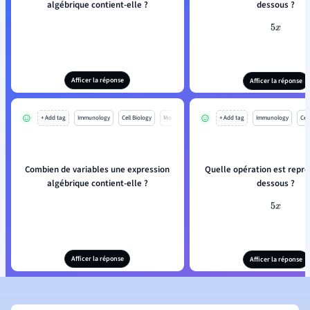
algébrique contient-elle ?
dessous ?
5
x
Afficer la réponse
Afficer la réponse
+ Add tag
Immunology
Cell Biology
Mo
+ Add tag
Immunology
Cell
Combien de variables une expression
Quelle opération est repré
algébrique contient-elle ?
dessous ?
5
x
Afficer la réponse
Afficer la réponse