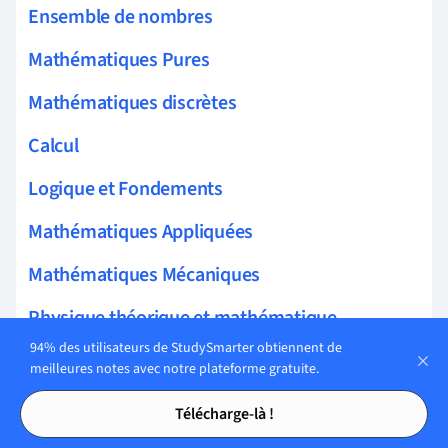
Ensemble de nombres
Mathématiques Pures
Mathématiques discrètes
Calcul
Logique et Fondements
Mathématiques Appliquées
Mathématiques Mécaniques
Physique théorique et mathématique
94% des utilisateurs de StudySmarter obtiennent de
Mathématiques décisionnelles
meilleures notes avec notre plateforme gratuite.
Tables des matières
Tables des matières
Télécharge-là !