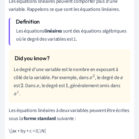
Les équations linéaires peuvent comporter plus d'une
variable. Rappelons ce que sont les équations linéaires.
Les équations
linéaires
sont des équations algébriques
où le degré des variables est 1.
Le degré d'une variable est le nombre en exposant à
côté de la variable. Par exemple, dans
, le degré de
x
2
x
est
. Dans
, le degré est
, généralement omis dans
2
x
1
.
x
1
Les équations linéaires à deux variables peuvent être écrites
sous la
forme standard
suivante :
\[ax + by + c = 0,\N]