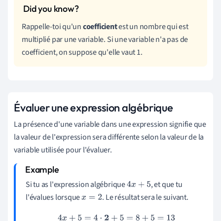
Rappelle-toi qu'un
coefficient
est un nombre qui est
multiplié par une variable. Si une variable n'a pas de
coefficient, on suppose qu'elle vaut 1.
Évaluer une expression algébrique
La présence d'une variable dans une expression signifie que
la valeur de l'expression sera différente selon la valeur de la
variable utilisée pour l'évaluer.
Si tu as l'expression algébrique
, et que tu
4
x
+
5
l'évalues lorsque
. Le résultat sera le suivant.
x
=
2
4
x
+
5
=
4
⋅
2
+
5
=
8
+
5
=
13