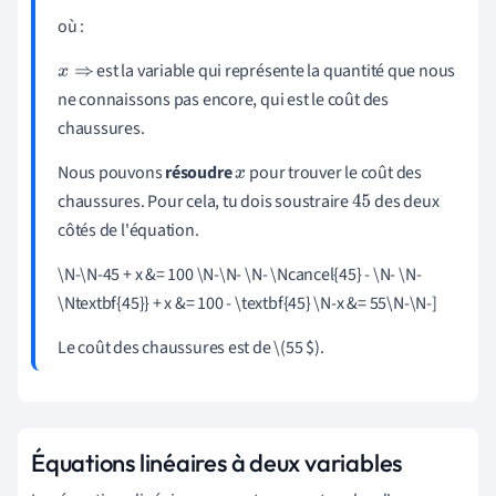
où :
est la variable qui représente la quantité que nous
x
⇒
ne connaissons pas encore, qui est le coût des
chaussures.
Nous pouvons
résoudre
pour trouver le coût des
x
chaussures. Pour cela, tu dois soustraire
des deux
45
côtés de l'équation.
\N-\N-45 + x &= 100 \N-\N- \N- \Ncancel{45} - \N- \N-
\Ntextbf{45}} + x &= 100 - \textbf{45}
\
N-x &= 55\N-\N-]
Le coût des chaussures est de \(55 $).
Équations linéaires à deux variables