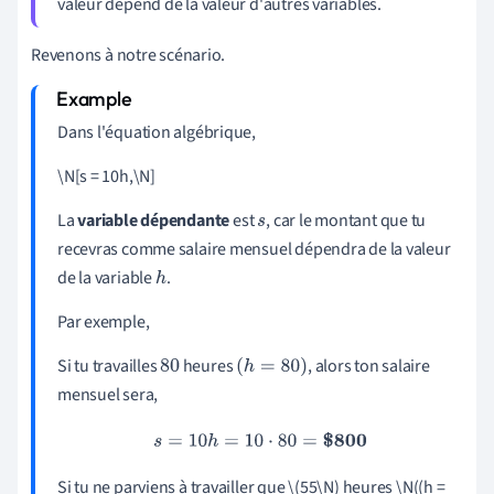
valeur dépend de la valeur d'autres variables.
Revenons à notre scénario.
Dans l'équation algébrique,
\N[s = 10h,\N]
La
variable dépendante
est
, car le montant que tu
s
recevras comme salaire mensuel dépendra de la valeur
de la variable
.
h
Par exemple,
Si tu travailles
heures
, alors ton salaire
80
(
h
=
80
)
mensuel sera,
s
=
10
h
=
10
⋅
80
=
$800
Si tu ne parviens à travailler que \(55\N) heures \N((h =