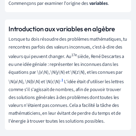
Commençons par examiner l'origine des
variables
.
Introduction aux variables en algèbre
Lorsque tu dois résoudre des problèmes mathématiques, tu
rencontres parfois des valeurs inconnues, c'est-à-dire des
17e
valeurs qui peuvent changer. Au
siècle, René Descartes a
eu une idée géniale : représenter les inconnues dans les
équations par \(x\N), \N(y\N) et \N(z\N), et les connues par
.1
\N(a\N), \N(b\N) et \N(c\N)
L'idée était d'utiliser les lettres
comme s'il s'agissait de nombres, afin de pouvoir trouver
des solutions générales à des problèmes dont toutes les
valeurs n'étaient pas connues. Cela a facilité la tâche des
mathématiciens, en leur évitant de perdre du temps et de
l'énergie à trouver toutes les solutions possibles.