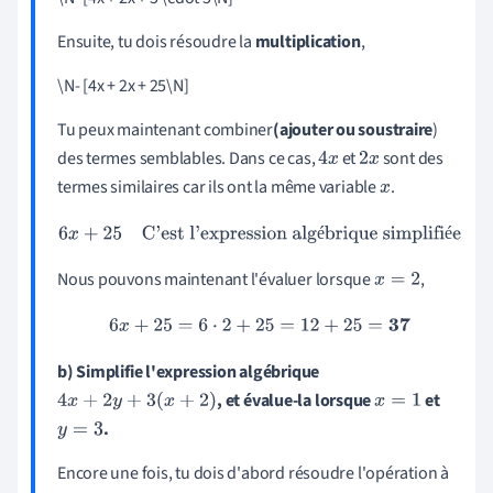
Ensuite, tu dois résoudre la
multiplication
,
\N- [4x + 2x + 25\N]
Tu peux maintenant combiner
(ajouter ou soustraire
)
des termes semblables. Dans ce cas,
et
sont des
4
x
2
x
termes similaires car ils ont la même variable
.
x
6
x
+
25
C'est l'expression algébrique simplifiée
é
é
Nous pouvons maintenant l'évaluer lorsque
,
x
=
2
6
x
+
25
=
6
⋅
2
+
25
=
12
+
25
=
37
b) Simplifie l'expression algébrique
, et évalue-la lorsque
et
4
x
+
2
y
+
3
(
x
+
2
)
x
=
1
.
y
=
3
Encore une fois, tu dois d'abord résoudre l'opération à