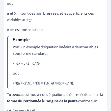
où :
et
sont des nombres réels et les coefficients des
a
b
⇒
variables
et
,
x
y
est une constante.
c
⇒
Voici un exemple d'équation linéaire à deux variables
sous forme standard :
\[-2x + y -1 = 0,\N-]
où :
\N(a = -2\N), \N(b = 1\N) et \N(c = -1\N).
Tu peux aussi trouver des équations linéaires écrites sous la
forme de l'ordonnée à l'origine de la pente
comme suit :
\N- [y = mx + b,\N]