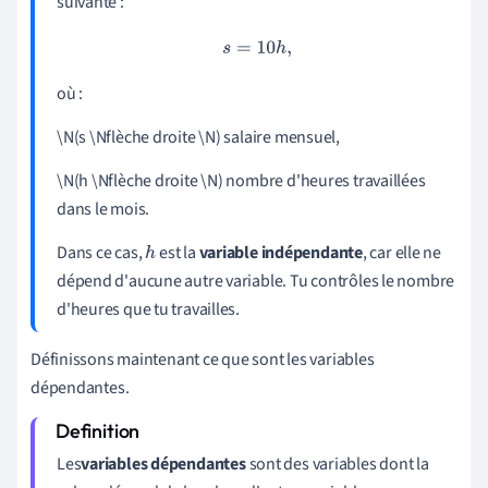
suivante :
s
=
10
h
,
où :
\N(s \Nflèche droite \N) salaire mensuel,
\N(h \Nflèche droite \N) nombre d'heures travaillées
dans le mois.
Dans ce cas,
est la
variable indépendante
, car elle ne
h
dépend d'aucune autre variable. Tu contrôles le nombre
d'heures que tu travailles.
Définissons maintenant ce que sont les variables
dépendantes.
Les
variables dépendantes
sont des variables dont la