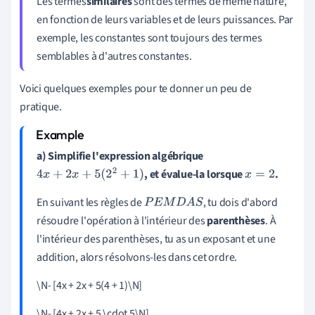
Les termes
similaires
sont des termes de même nature,
en fonction de leurs variables et de leurs puissances. Par
exemple, les constantes sont toujours des termes
semblables à d'autres constantes.
Voici quelques exemples pour te donner un peu de
pratique.
a) Simplifie l'expression algébrique
, et évalue-la lorsque
.
4
x
+
2
x
+
5
(
2
2
+
1
)
x
=
2
En suivant les règles de
, tu dois d'abord
P
E
M
D
A
S
résoudre l'opération à l'intérieur des
parenthèses
. À
l'intérieur des parenthèses, tu as un exposant et une
addition, alors résolvons-les dans cet ordre.
\N- [4x + 2x + 5(4 + 1)\N]
\N- [4x + 2x + 5 \cdot 5\N]