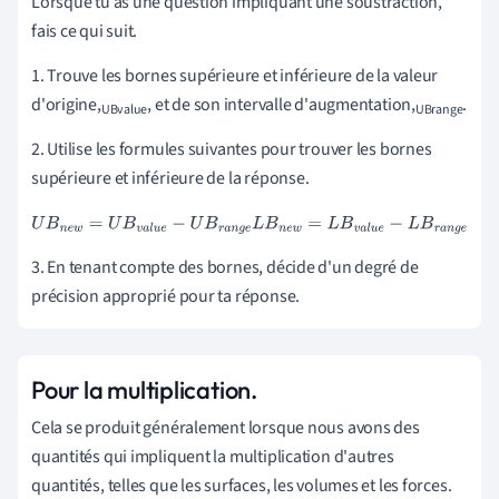
Lorsque tu as une question impliquant une soustraction,
fais ce qui suit.
1. Trouve les bornes supérieure et inférieure de la
valeur
d'origine,
, et de son intervalle d'augmentation,
.
UBvalue
UBrange
2. Utilise les formules suivantes pour trouver les bornes
supérieure et inférieure de la réponse.
U
B
n
e
w
=
U
B
v
a
l
u
e
-
U
B
r
a
n
g
e
L
B
n
e
w
=
L
B
v
a
l
u
e
-
L
B
r
a
n
g
e
3. En tenant compte des bornes, décide d'un degré de
précision approprié pour ta réponse.
Pour la multiplication.
Cela se produit généralement lorsque nous avons des
quantités qui impliquent la multiplication d'autres
quantités, telles que les surfaces, les volumes et les forces.