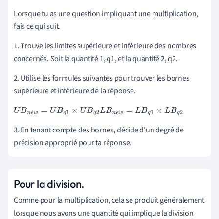
Lorsque tu as une question impliquant une multiplication,
fais ce qui suit.
1. Trouve les limites supérieure et inférieure des nombres
concernés. Soit la quantité 1, q1, et la quantité 2, q2.
2. Utilise les formules suivantes pour trouver les bornes
supérieure et inférieure de la réponse.
U
B
n
e
w
=
U
B
q
1
×
U
B
q
2
L
B
n
e
w
=
L
B
q
1
×
L
B
q
2
3. En tenant compte des bornes, décide d'un degré de
précision approprié pour ta réponse.
Pour la division.
Comme pour la multiplication, cela se produit généralement
lorsque nous avons une quantité qui implique la division