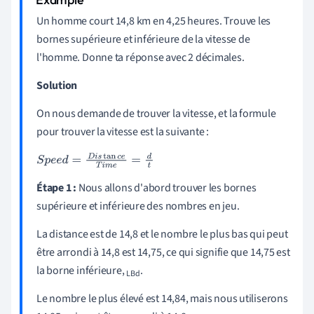
Un homme court 14,8 km en 4,25 heures. Trouve les
bornes supérieure et inférieure de la vitesse de
l'homme. Donne ta réponse avec 2 décimales.
Solution
On nous demande de trouver la vitesse, et la formule
pour trouver la vitesse est la suivante :
S
p
e
e
d
=
D
i
s
tan
c
e
T
i
m
e
=
d
t
Étape 1 :
Nous allons d'abord trouver les bornes
supérieure et inférieure des nombres en jeu.
La distance est de 14,8 et le nombre le plus bas qui peut
être arrondi à 14,8 est 14,75, ce qui signifie que 14,75 est
la borne inférieure,
.
LBd
Le nombre le plus élevé est 14,84, mais nous utiliserons