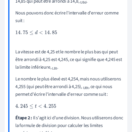
14,85 qui peut être arrondi à 14,8,
.
UBd
Nous pouvons donc écrire l'intervalle d'erreur comme
suit :
14
.
75
≤
d
<
14
.
85
La vitesse est de 4,25 et le nombre le plus bas qui peut
être arrondi à 4,25 est 4,245, ce qui signifie que 4,245 est
la limite inférieure,
.
LBt
Le nombre le plus élevé est 4,254, mais nous utiliserons
4,255 (qui peut être arrondi à 4,25),
, ce qui nous
UBt
permet d'écrire l'intervalle d'erreur comme suit :
4
.
245
≤
t
<
4
.
255
Étape 2 :
Il s'agit ici d'une division. Nous utiliserons donc
la formule de division pour calculer les limites