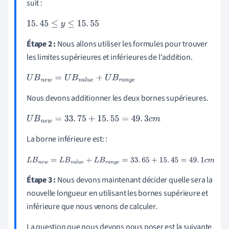
suit :
15
.
45
≤
y
≤
15
.
55
Étape 2 :
Nous allons utiliser les formules pour trouver
les limites supérieures et inférieures de l'addition.
U
B
n
e
w
=
U
B
v
a
l
u
e
+
U
B
r
a
n
g
e
Nous devons additionner les deux bornes supérieures.
U
B
n
e
w
=
33
.
75
+
15
.
55
=
49
.
3
c
m
La borne inférieure est: :
L
B
n
e
w
=
L
B
v
a
l
u
e
+
L
B
r
a
n
g
e
=
33
.
65
+
15
.
45
=
49
.
1
c
m
Étape 3 :
Nous devons maintenant décider quelle sera la
nouvelle longueur en utilisant les bornes supérieure et
inférieure que nous venons de calculer.
La question que nous devons nous poser est la suivante