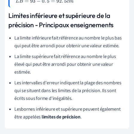
L
B
=
93
-
0
.
5
=
92
.
5
c
m
Limites inférieure et supérieure de la
précision - Principaux enseignements
La limite inférieure fait référence au nombre le plus bas
qui peut être arrondi pour obtenir une valeur estimée.
La limite supérieure fait référence au nombre le plus
élevé qui peut être arrondi pour obtenir une valeur
estimée.
Les intervalles d'erreur indiquent la plage des nombres
qui se situent dans les limites de la précision. Ils sont
écrits sous forme d'inégalités.
Les
bornes inférieure et supérieure peuvent également
être appelées
limites de précision
.