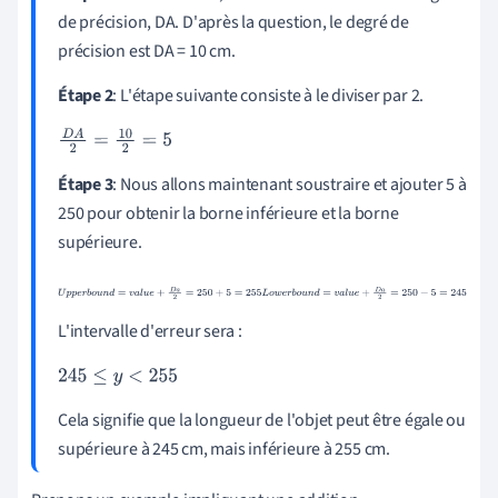
de précision, DA. D'après la question, le degré de
précision est DA = 10 cm.
Étape 2
: L'étape suivante consiste à le diviser par 2.
D
A
2
=
10
2
=
5
Étape 3
: Nous allons maintenant soustraire et ajouter 5 à
250 pour obtenir la borne inférieure et la borne
supérieure.
U
p
p
e
r
b
o
u
n
d
=
v
a
l
u
e
+
D
a
2
=
250
+
5
=
255
L
o
w
e
r
b
o
u
n
d
=
v
a
l
u
e
+
D
a
2
=
250
-
5
=
245
L'intervalle d'erreur sera :
245
≤
y
<
255
Cela signifie que la longueur de l'objet peut être égale ou
supérieure à 245 cm, mais inférieure à 255 cm.