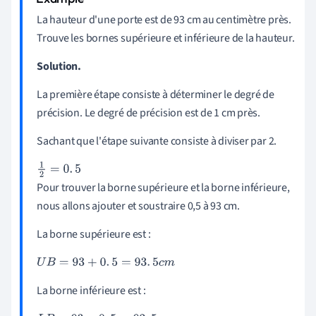
La hauteur d'une porte est de 93 cm au centimètre près.
Trouve les bornes supérieure et inférieure de la hauteur.
Solution.
La première étape consiste à déterminer le degré de
précision. Le degré de précision est de 1 cm près.
Sachant que l'étape suivante consiste à diviser par 2.
1
2
=
0
.
5
Pour trouver la borne supérieure et la borne inférieure,
nous allons ajouter et soustraire 0,5 à 93 cm.
La borne supérieure est :
U
B
=
93
+
0
.
5
=
93
.
5
c
m
La borne inférieure est :