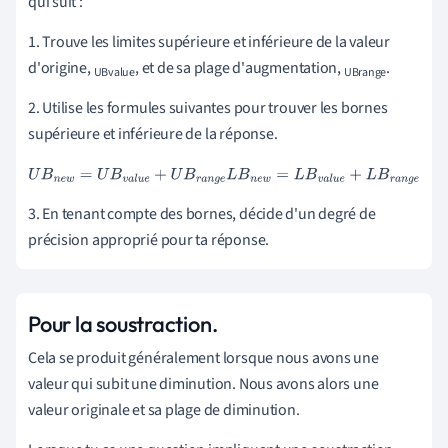
qui suit :
1. Trouve les limites supérieure et inférieure de la valeur
d'origine,
, et de sa plage d'augmentation,
.
UBvalue
UBrange
2. Utilise les formules suivantes pour trouver les bornes
supérieure et inférieure de la réponse.
U
B
n
e
w
=
U
B
v
a
l
u
e
+
U
B
r
a
n
g
e
L
B
n
e
w
=
L
B
v
a
l
u
e
+
L
B
r
a
n
g
e
3. En tenant compte des bornes, décide d'un degré de
précision approprié pour ta réponse.
Pour la soustraction.
Cela se produit généralement lorsque nous avons une
valeur qui subit une diminution. Nous avons alors une
valeur originale et sa plage de diminution.