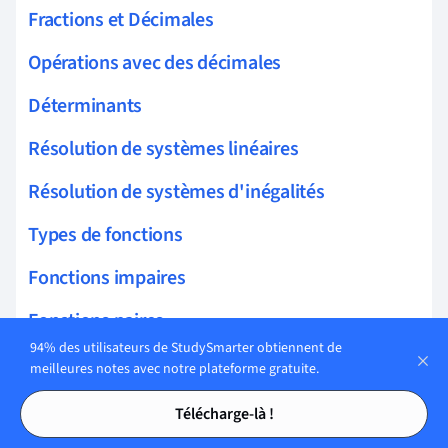
Fractions et Décimales
Opérations avec des décimales
Déterminants
Résolution de systèmes linéaires
Résolution de systèmes d'inégalités
Types de fonctions
Fonctions impaires
Fonctions paires
94% des utilisateurs de StudySmarter obtiennent de
Fonctions injectives
meilleures notes avec notre plateforme gratuite.
Tables des matières
Tables des matières
Fonctions surjectives
Télécharge-là !