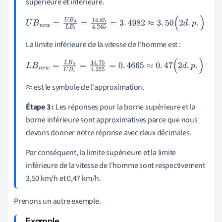
supérieure et inférieure.
U
B
n
e
w
=
U
B
d
L
B
t
=
14
.
85
4
.
245
=
3
.
4982
≈
3
.
50
(
2
d
.
p
.
)
La limite inférieure de la vitesse de l'homme est :
L
B
n
e
w
=
L
B
d
U
B
t
=
14
.
75
4
.
255
=
0
.
4665
≈
0
.
47
(
2
d
.
p
.
)
est le symbole de l'approximation.
≈
Étape 3 :
Les réponses pour la borne supérieure et la
borne inférieure sont approximatives parce que nous
devons donner notre réponse avec deux décimales.
Par conséquent, la limite supérieure et la limite
inférieure de la vitesse de l'homme sont respectivement
3,50 km/h et 0,47 km/h.
Prenons un autre exemple.