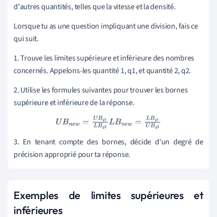
d'autres quantités, telles que la vitesse et la densité.
Lorsque tu as une question impliquant une division, fais ce
qui suit.
1. Trouve les limites supérieure et inférieure des nombres
concernés. Appelons-les quantité 1, q1, et quantité 2, q2.
2. Utilise les formules suivantes pour trouver les bornes
supérieure et inférieure de la réponse.
U
B
n
e
w
=
U
B
q
1
L
B
q
2
L
B
n
e
w
=
L
B
q
1
U
B
q
2
3.
En tenant compte des bornes, décide d'un degré de
précision approprié pour ta réponse
.
Exemples de limites supérieures et
inférieures