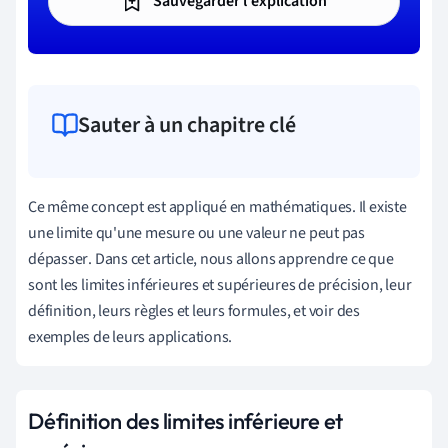
Sauvegarder l'explication
Sauter à un chapitre clé
Ce
même
concept
est
appliqué
en
mathématiques
.
Il
existe
une
limite
qu
'
une
mesure
ou
une
valeur
ne
peut
pas
dépasser
.
Dans
cet
article
,
nous
allons
apprendre
ce
que
sont
les
limites
inférieures
et
supérieures
de
précision
,
leur
définition
,
leurs
règles
et
leurs
formules
,
et
voir
des
exemples
de
leurs
applications
.
Définition des limites inférieure et