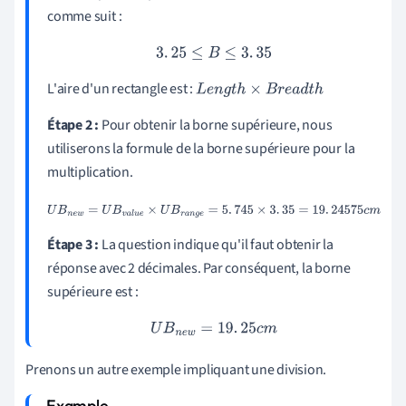
comme suit :
3
.
25
≤
B
≤
3
.
35
L'aire d'un rectangle est :
L
e
n
g
t
h
×
B
r
e
a
d
t
h
Étape 2 :
Pour obtenir la borne supérieure, nous
utiliserons la formule de la borne supérieure pour la
multiplication.
U
B
n
e
w
=
U
B
v
a
l
u
e
×
U
B
r
a
n
g
e
=
5
.
745
×
3
.
35
=
19
.
24575
c
m
Étape 3 :
La question indique qu'il faut obtenir la
réponse avec 2 décimales. Par conséquent, la borne
supérieure est :
U
B
n
e
w
=
19
.
25
c
m
Prenons un autre exemple impliquant une division.