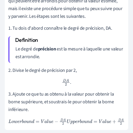
qui peuvent être arrondis pour obtenir la valeur estimée,
mais il existe une procédure simple que tu peux suivre pour
y parvenir. Les étapes sont les suivantes.
1. Tu dois d'abord connaître le degré de précision, DA.
Le
degré de
précision
est la mesure à laquelle une valeur
est arrondie
.
2. Divise le degré de précision par 2,
.
D
A
2
3. Ajoute ce que tu as obtenu à la valeur pour obtenir la
borne supérieure, et soustrais-le pour obtenir la borne
inférieure.
L
o
w
e
r
b
o
u
n
d
=
V
a
l
u
e
-
D
A
2
U
p
p
e
r
b
o
u
n
d
=
V
a
l
u
e
+
D
A
2