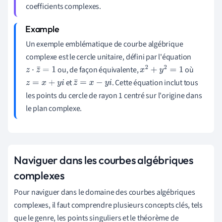
coefficients complexes.
Un exemple emblématique de courbe algébrique
complexe est le cercle unitaire, défini par l'équation
ou, de façon équivalente,
où
z
⋅
z
¯
=
1
x
2
+
y
2
=
1
et
. Cette équation inclut tous
z
=
x
+
y
i
z
¯
=
x
−
y
i
les points du cercle de rayon 1 centré sur l'origine dans
le plan complexe.
Naviguer dans les courbes algébriques
complexes
Pour naviguer dans le domaine des courbes algébriques
complexes, il faut comprendre plusieurs concepts clés, tels
que le genre, les points singuliers et le théorème de