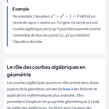
Par exemple, l'équation
définit un
x
2
+
y
2
−
1
=
0
cercle de rayon 1 centré sur l'origine. Ce cercle est une
courbe algébrique parce qu'il peut être exprimé comme
l'ensemble de tous les points
qui satisfont
(
x
,
y
)
l'équation donnée.
Le rôle des courbes algébriques en
géométrie
Les courbes algébriques jouent un rôle central dans divers
aspects de la géométrie, servant de
base
à des théories et
applications mathématiques plus avancées. Elles
permettent d'explorer les propriétés géométriques à l'aide
de méthodes algébriques, facilitant ainsi l'analyse des