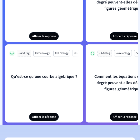
degré peuvent-elles décr
figures géométrique
Afficer la réponse
Afficer la réponse
+ Add tag
Immunology
Cell Biology
Mo
+ Add tag
Immunology
Cell
Qu'est-ce qu'une courbe algébrique ?
Comment les équations d
degré peuvent-elles décr
figures géométrique
Afficer la réponse
Afficer la réponse