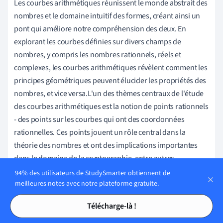
Les courbes arithmétiques réunissent le monde abstrait des
nombres et le domaine intuitif des formes, créant ainsi un
pont qui améliore notre compréhension des deux. En
explorant les courbes définies sur divers champs de
nombres, y compris les nombres rationnels, réels et
complexes, les courbes arithmétiques révèlent comment les
principes géométriques peuvent élucider les propriétés des
nombres, et vice versa.L'un des thèmes centraux de l'étude
des courbes arithmétiques est la notion de points rationnels
- des points sur les courbes qui ont des coordonnées
rationnelles. Ces points jouent un rôle central dans la
théorie des nombres et ont des implications importantes
dans le domaine de la cryptographie, entre autres.
94% des utilisateurs de StudySmarter obtiennent de
meilleures notes avec notre plateforme gratuite.
Point rationnel
: Un point sur une courbe algébrique
Tables des matières
Tables des matières
dont les coordonnées sont toutes deux des nombres
Télécharge-là !
rationnels.