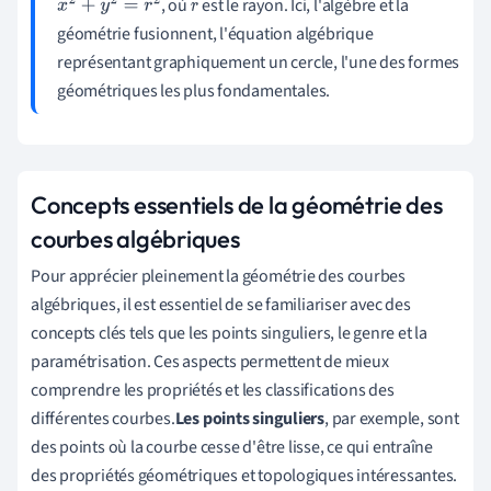
, où
est le rayon. Ici, l'algèbre et la
x
2
+
y
2
=
r
2
r
géométrie fusionnent, l'équation algébrique
représentant graphiquement un cercle, l'une des formes
géométriques les plus fondamentales.
Concepts essentiels de la géométrie des
courbes algébriques
Pour apprécier pleinement la géométrie des courbes
algébriques, il est essentiel de se familiariser avec des
concepts clés tels que les points singuliers, le genre et la
paramétrisation. Ces aspects permettent de mieux
comprendre les propriétés et les classifications des
différentes courbes.
Les points singuliers
, par exemple, sont
des points où la courbe cesse d'être lisse, ce qui entraîne
des propriétés géométriques et topologiques intéressantes.