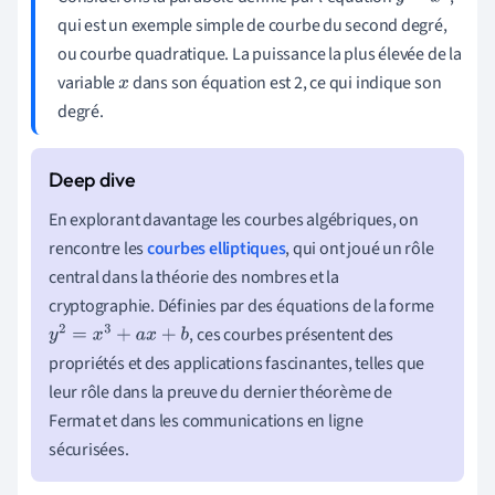
qui est un exemple simple de courbe du second degré,
ou courbe quadratique. La puissance la plus élevée de la
variable
dans son équation est 2, ce qui indique son
x
degré.
En explorant davantage les courbes algébriques, on
rencontre les
courbes elliptiques
, qui ont joué un rôle
central dans la théorie des nombres et la
cryptographie. Définies par des équations de la forme
, ces courbes présentent des
y
2
=
x
3
+
a
x
+
b
propriétés et des applications fascinantes, telles que
leur rôle dans la preuve du dernier théorème de
Fermat et dans les communications en ligne
sécurisées.