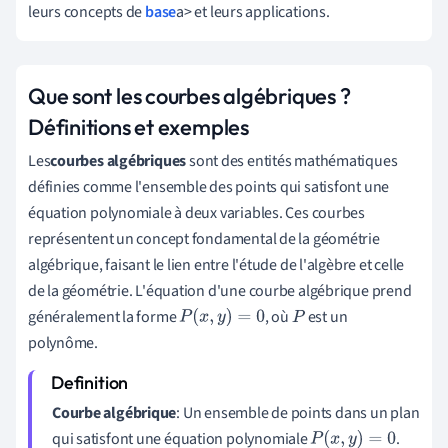
leurs
concepts
de
base
a
>
et
leurs
applications
.
Que sont les courbes algébriques ?
Définitions et exemples
Les
courbes algébriques
sont des entités mathématiques
définies comme l'ensemble des points qui satisfont une
équation polynomiale à deux variables. Ces courbes
représentent un concept fondamental de la géométrie
algébrique, faisant le lien entre l'étude de l'algèbre et celle
de la géométrie. L'équation d'une courbe algébrique prend
généralement la forme
, où
est un
P
(
x
,
y
)
=
0
P
polynôme.
Courbe algébrique
: Un ensemble de points dans un plan
qui satisfont une équation polynomiale
.
P
(
x
,
y
)
=
0