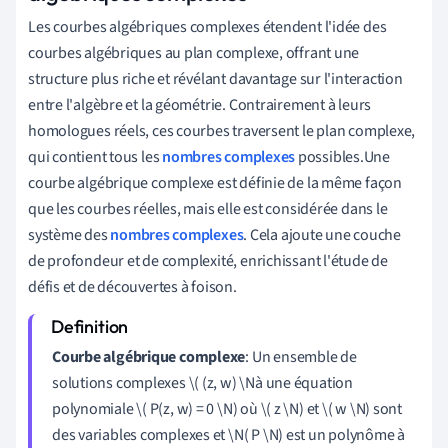
Les courbes algébriques complexes étendent l'idée des
courbes algébriques au plan complexe, offrant une
structure plus riche et révélant davantage sur l'interaction
entre l'algèbre et la géométrie. Contrairement à leurs
homologues réels, ces courbes traversent le plan complexe,
qui contient tous les
nombres complexes
possibles.Une
courbe algébrique complexe est définie de la même façon
que les courbes réelles, mais elle est considérée dans le
système des
nombres complexes
. Cela ajoute une couche
de profondeur et de complexité, enrichissant l'étude de
défis et de découvertes à foison.
Courbe algébrique complexe
: Un ensemble de
solutions complexes \( (z, w) \Nà une équation
polynomiale \( P(z, w) = 0 \N) où \( z \N) et \( w \N) sont
des variables complexes et \N( P \N) est un polynôme à