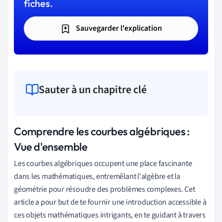
fiches.
Sauvegarder l'explication
Sauter à un chapitre clé
Comprendre les courbes algébriques :
Vue d'ensemble
Les
courbes
algébriques
occupent
une
place
fascinante
dans
les
mathématiques
,
entremêlant
l
'
algèbre
et
la
géométrie
pour
résoudre
des
problèmes
complexes
.
Cet
article
a
pour
but
de
te
fournir
une
introduction
accessible
à
ces
objets
mathématiques
intrigants
,
en
te
guidant
à
travers