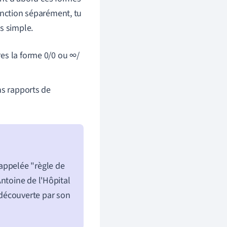
onction séparément, tu
s simple.
res la forme 0/0 ou ∞/
ins rapports de
t appelée "règle de
ntoine de l'Hôpital
é découverte par son