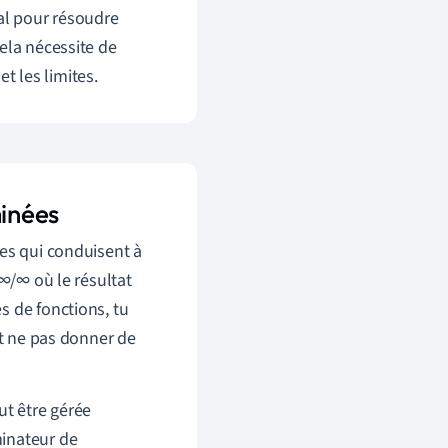
al pour résoudre
ela nécessite de
et les limites.
minées
tes qui conduisent à
∞/∞ où le résultat
s de fonctions, tu
ut ne pas donner de
ut être gérée
minateur de