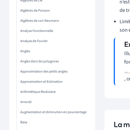
Algèbres de Lie
n'es
de tr
Algèbres de Poisson
Limi
Algèbres de von Neumann
son 
Analyse Fonctionnelle
Analyse de Fourier
Angles
Il
fo
Angles dans les polygones
s
i
Approximation des petits angles
, 
n
(
Approximation et Estimation
x
)
Arithmétique Modulaire
x
)
Arrondi
.
\
Augmentation et diminution en pourcentage
N
)
l
La mé
Base