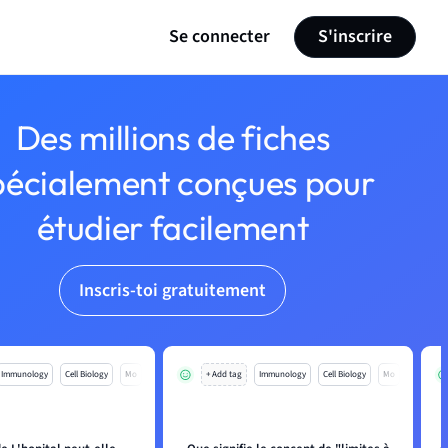
Se connecter
S'inscrire
Des millions de fiches
pécialement conçues pour
étudier facilement
Inscris-toi gratuitement
Immunology
Cell Biology
Mo
+ Add tag
Immunology
Cell Biology
Mo