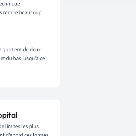
technique
s
rendre
beaucoup
un quotient de deux
 et du bas jusqu'à ce
opital
e limites les plus
iant d'abord ces formes