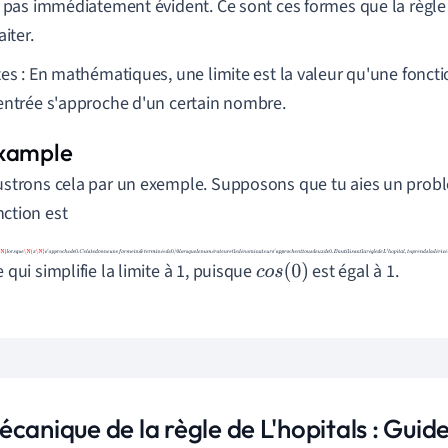
t pas immédiatement évident. Ce sont ces formes que la règle
aiter.
tes : En mathématiques, une limite est la valeur qu'une fonc
entrée s'approche d'un certain nombre.
lustrons cela par un exemple. Supposons que tu aies un probl
nction est
é
é
é
é
è
é
ce qui simplifie la limite à 1, puisque
est égal à 1.
c
o
s
(
0
)
canique de la règle de L'hopitals : Guide