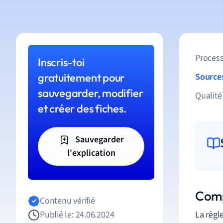
Process
Inscris-toi
gratuitement pour
Source
sauvegarder, modifier
Qualité
et créer des fiches.
Sauvegarder
l'explication
Compr
Contenu vérifié
Publié le: 24.06.2024
La
règl