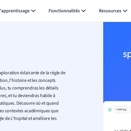
Générer des flashcards
Résumer la page
l'apprentissage
Fonctionnalités
Ressources
s
loration éclairante de la règle de
ion, l'histoire et les concepts
us, tu comprendras les détails
ires, et tu deviendras habile à
pratiques. Découvre où et quand
ns les contextes académiques que
+ Add tag
le de L'hopital et améliore tes