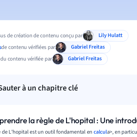
Lily Hulatt
us de création de contenu conçu par
Gabriel Freitas
s
de contenu vérifiées par
Gabriel Freitas
 du contenu vérifiée par
Sauter à un chapitre clé
endre la règle de L'hopital : Une introd
e
de
L
'
hopital
est
un
outil
fondamental
en
calcul
a
>,
en
particu