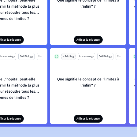
e L'hopital peut-elle
Que signifie le concept de "limites à
C
rnir la méthode la plus
l'infini" ?
e
ur résoudre tous les
èmes de limites ?
fficer la réponse
Afficer la réponse
Immunology
Cell Biology
Mo
+ Add tag
Immunology
Cell Biology
Mo
e L'hopital peut-elle
Que signifie le concept de "limites à
C
rnir la méthode la plus
l'infini" ?
e
ur résoudre tous les
èmes de limites ?
fficer la réponse
Afficer la réponse