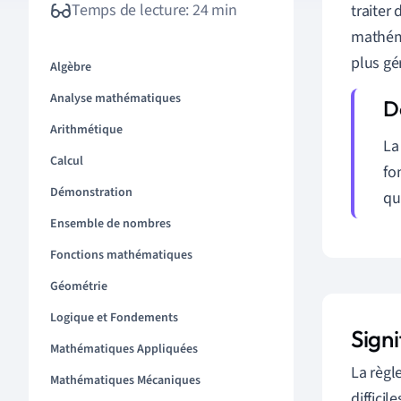
Temps de lecture: 24 min
traiter
mathém
plus
gé
Algèbre
Analyse mathématiques
Arithmétique
La
Calcul
fo
Démonstration
qu
Ensemble de nombres
Fonctions mathématiques
Géométrie
Logique et Fondements
Signi
Mathématiques Appliquées
La règl
Mathématiques Mécaniques
diffici