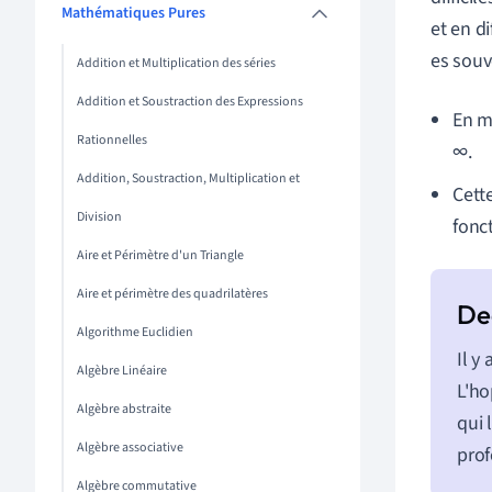
Mathématiques Pures
et en d
es souv
Addition et Multiplication des séries
Addition et Soustraction des Expressions
En m
Rationnelles
∞.
Addition, Soustraction, Multiplication et
Cette
Division
fonc
Aire et Périmètre d'un Triangle
Aire et périmètre des quadrilatères
Algorithme Euclidien
Il y
Algèbre Linéaire
L'ho
Algèbre abstraite
qui 
Algèbre associative
prof
Algèbre commutative