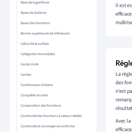
o
Base de logarithme
Il est 
r
s
Bases de Gröbner
efficac
q
maîtrise
Bases des fonctions
u
e
\
Bornes supérieures et inférieures
N
Calcul de la surface
(
x
Catégories monoïdales
\
Règl
Cercle Unité
N
La règl
Cercles
)
s
des for
′
a
Combinaison linéaire
n'est p
p
Compléter le carré
remarqu
p
Composition des fonctions
résulta
r
Continuité des fonctions à valeurs réelles
o
Avec la
Continuité et convergence uniforme
c
efficac