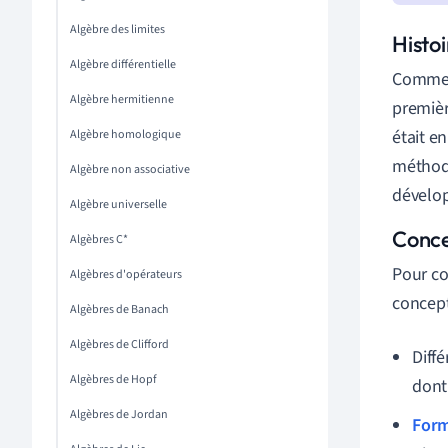
Algèbre des limites
Histo
Algèbre différentielle
Comme n
Algèbre hermitienne
premièr
était en
Algèbre homologique
méthode
Algèbre non associative
dévelo
Algèbre universelle
Conce
Algèbres C*
Pour co
Algèbres d'opérateurs
concep
Algèbres de Banach
Algèbres de Clifford
Diffé
Algèbres de Hopf
dont
Algèbres de Jordan
Form