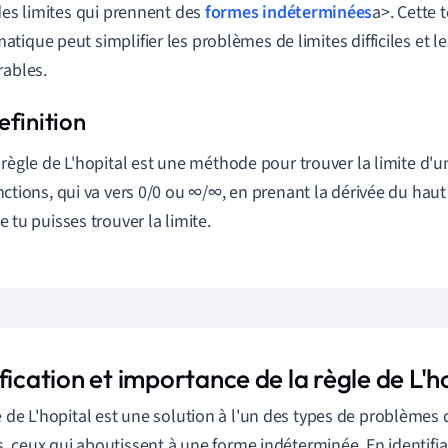
des
limites
qui
prennent
des
formes indéterminées
a
>.
Cette
atique
peut
simplifier
les
problèmes
de
limites
difficiles
et
le
rables
.
 règle de L'hopital est une méthode pour trouver la limite d'
nctions, qui va vers 0/0 ou ∞/∞, en prenant la dérivée du haut
e tu puisses trouver la limite.
fication et importance de la règle de L'h
e de L'hopital est une solution à l'un des types de problèmes d
les, ceux qui aboutissent à une forme indéterminée. En identif