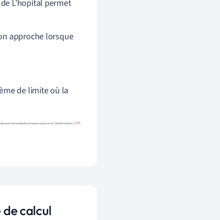
 de L'hopital permet
tion approche lorsque
ème de limite où la
é
é
é
é
é
 de calcul