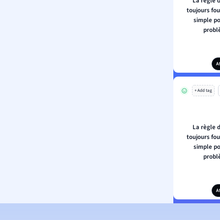
La règle d
toujours fou
simple po
probl
A
+ Add tag
La règle d
toujours fou
simple po
probl
A