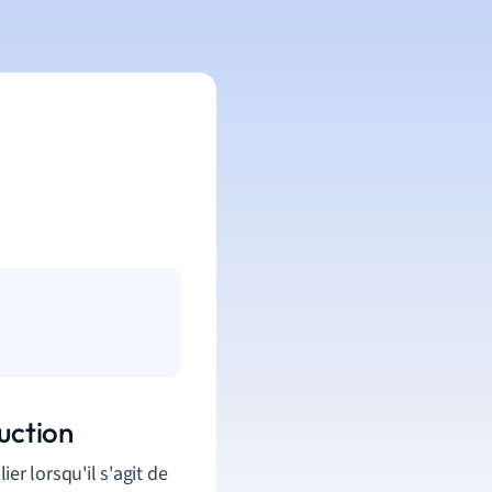
uction
lier
lorsqu
'
il
s
'
agit
de