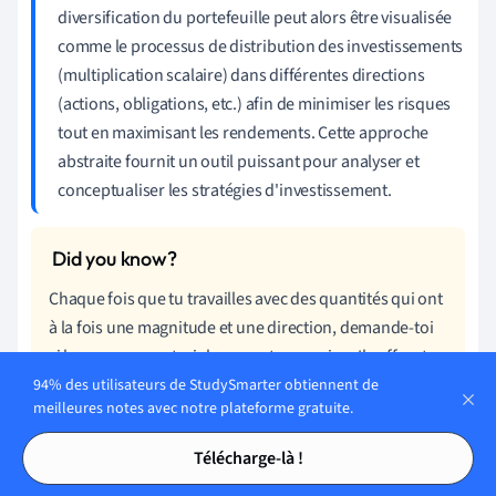
diversification du portefeuille peut alors être visualisée
comme le processus de distribution des investissements
(multiplication scalaire) dans différentes directions
(actions, obligations, etc.) afin de minimiser les risques
tout en maximisant les rendements. Cette approche
abstraite fournit un outil puissant pour analyser et
conceptualiser les stratégies d'investissement.
Chaque fois que tu travailles avec des quantités qui ont
à la fois une magnitude et une direction, demande-toi
si les espaces vectoriels ne sont pas en jeu. Ils offrent
souvent des solutions élégantes à des problèmes
94% des utilisateurs de StudySmarter obtiennent de
meilleures notes avec notre plateforme gratuite.
complexes.
Tables des matières
Tables des matières
Télécharge-là !