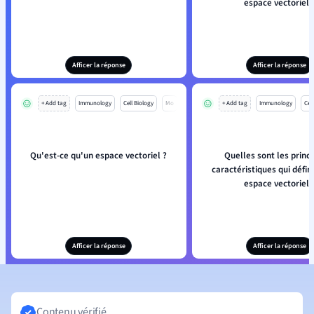
espace vectoriel 
Afficer la réponse
Afficer la réponse
+ Add tag
Immunology
Cell Biology
Mo
+ Add tag
Immunology
Cell
Qu'est-ce qu'un espace vectoriel ?
Quelles sont les princ
caractéristiques qui défin
espace vectoriel 
Afficer la réponse
Afficer la réponse
Contenu vérifié