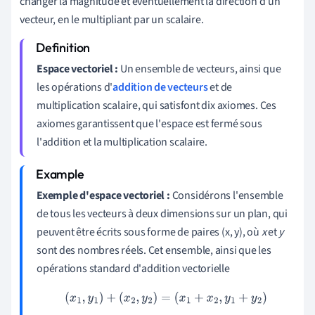
changer la magnitude et éventuellement la direction d'un
vecteur, en le multipliant par un scalaire.
Espace vectoriel :
Un ensemble de vecteurs, ainsi que
les opérations d'
addition de vecteurs
et de
multiplication scalaire, qui satisfont dix axiomes. Ces
axiomes garantissent que l'espace est fermé sous
l'addition et la multiplication scalaire.
Exemple d'espace vectoriel :
Considérons l'ensemble
de tous les vecteurs à deux dimensions sur un plan, qui
peuvent être écrits sous forme de paires (x, y), où
x
et
y
sont des nombres réels. Cet ensemble, ainsi que les
opérations standard d'addition vectorielle
(
x
1
,
y
1
)
+
(
x
2
,
y
2
)
=
(
x
1
+
x
2
,
y
1
+
y
2
)