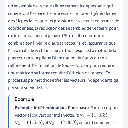
un ensemble de vecteurs linéairement indépendants qui
couvre tout l'espace. Le processus comprend généralement
des étapes telles que l'expression des vecteurs en termes de
coordonnées, la réduction des ensembles de vecteurs pour
exclure tous ceux qui peuvent être écrits comme une
combinaison linéaire d'autres vecteurs, et l'assurance que
l'ensemble de vecteurs couvre tout l'espace.La méthode la
plus courante implique l'élimination de Gauss ou son
raffinement, l'élimination de Gauss-Jordan, pour réduire
une matrice à sa forme réduite d'échelon de rangée. Ce
processus permet d'identifier les vecteurs indépendants qui
peuvent servir de base.
Exemple de détermination d'une base :
Pour un espace
vectoriel couvert par trois vecteurs
,
v
1
=
(
1
,
2
,
3
)
, et
, on peut commencer
v
2
=
(
4
,
5
,
6
)
v
3
=
(
7
,
8
,
9
)