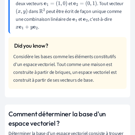
deux vecteurs
et
. Tout vecteur
e
1
=
(
1
,
0
)
e
2
=
(
0
,
1
)
dans
peut être écrit de façon unique comme
(
x
,
y
)
R
2
une combinaison linéaire de
et
, c'est-à-dire
e
1
e
2
.
x
e
1
+
y
e
2
Considère les bases comme les éléments constitutifs
d'un espace vectoriel. Tout comme une maison est
construite à partir de briques, un espace vectoriel est
construit à partir de ses vecteurs de base.
Comment déterminer la base d'un
espace vectoriel ?
Déterminer la base d'un espace vectoriel consiste à trouver