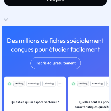
C'est parti
Des millions de fiches spécialement
conçues pour étudier facilement
Inscris-toi gratuitement
+ Add tag
Immunology
Cell Biology
Mo
+ Add tag
Immunology
Cell
Qu'est-ce qu'un espace vectoriel ?
Quelles sont les princ
caractéristiques qui défin