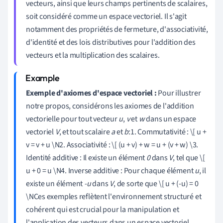
vecteurs, ainsi que leurs champs pertinents de scalaires,
soit considéré comme un espace vectoriel. Il s'agit
notamment des propriétés de fermeture, d'associativité,
d'identité et des lois distributives pour l'addition des
vecteurs et la multiplication des scalaires.
Exemple d'axiomes d'espace vectoriel :
Pour illustrer
notre propos, considérons les axiomes de l'addition
vectorielle pour tout vecteur
u
,
v
et
w
dans un espace
vectoriel
V
, et tout scalaire
a
et
b
:1. Commutativité : \[ u +
v = v + u \N2. Associativité : \[ (u + v) + w = u + (v + w) \3.
Identité additive : Il existe un élément
0
dans
V
, tel que \[
u + 0 = u \N4. Inverse additive : Pour chaque élément
u
, il
existe un élément
-u
dans
V
, de sorte que \[ u + (-u) = 0
\NCes exemples reflètent l'environnement structuré et
cohérent qui est crucial pour la manipulation et
l'application des vecteurs dans un espace vectoriel.