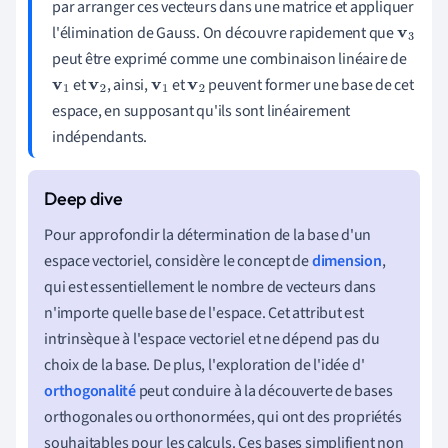
par arranger ces vecteurs dans une matrice et appliquer
l'élimination de Gauss. On découvre rapidement que
v
3
peut être exprimé comme une combinaison linéaire de
et
, ainsi,
et
peuvent former une base de cet
v
1
v
2
v
1
v
2
espace, en supposant qu'ils sont linéairement
indépendants.
Pour approfondir la détermination de la base d'un
espace vectoriel, considère le concept de
dimension
,
qui est essentiellement le nombre de vecteurs dans
n'importe quelle base de l'espace. Cet attribut est
intrinsèque à l'espace vectoriel et ne dépend pas du
choix de la base. De plus, l'exploration de l'idée d'
orthogonalité
peut conduire à la découverte de bases
orthogonales ou orthonormées, qui ont des propriétés
souhaitables pour les calculs. Ces bases simplifient non