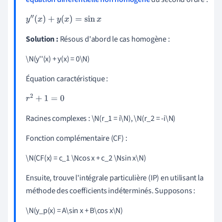
y
″
(
x
)
+
y
(
x
)
=
sin
x
Solution :
Résous d'abord le cas homogène :
\N(y''(x) + y(x) = 0\N)
Équation caractéristique :
r
2
+
1
=
0
Racines complexes : \N(r_1 = i\N), \N(r_2 = -i\N)
Fonction complémentaire (CF) :
\N(CF(x) = c_1 \Ncos x + c_2 \Nsin x\N)
Ensuite, trouve l'intégrale particulière (IP) en utilisant la
méthode des coefficients indéterminés. Supposons :
\N(y_p(x) = A\sin x + B\cos x\N)