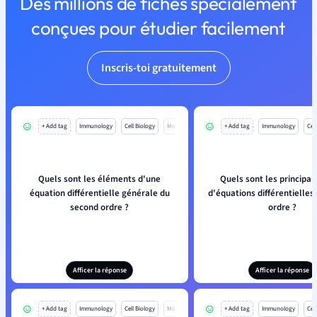
Des millions de fiches spécialement
conçues pour étudier facilement
Inscris-toi gratuitement
+ Add tag
Immunology
Cell Biology
Mo
+ Add tag
Immunology
Cell
Quels sont les éléments d'une
Quels sont les principau
équation différentielle générale du
d'équations différentielles
second ordre ?
ordre ?
Afficer la réponse
Afficer la réponse
+ Add tag
Immunology
Cell Biology
Mo
+ Add tag
Immunology
Cell