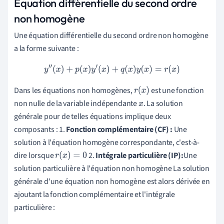
Équation différentielle du second ordre
non homogène
Une équation différentielle du second ordre non homogène
a la forme suivante :
y
″
(
x
)
+
p
(
x
)
y
′
(
x
)
+
q
(
x
)
y
(
x
)
=
r
(
x
)
Dans les équations non homogènes,
est une fonction
r
(
x
)
non nulle de la variable indépendante
. La solution
x
générale pour de telles équations implique deux
composants : 1.
Fonction complémentaire (CF) :
Une
solution à l'équation homogène correspondante, c'est-à-
dire lorsque
2.
Intégrale particulière (IP):
Une
r
(
x
)
=
0
solution particulière à l'équation non homogène La solution
générale d'une équation non homogène est alors dérivée en
ajoutant la fonction complémentaire et l'intégrale
particulière :