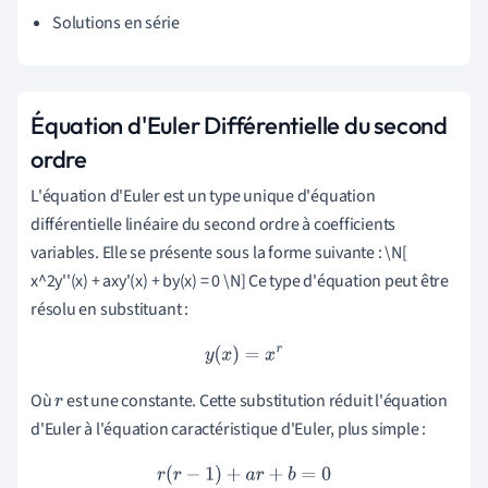
Solutions en série
Équation d'Euler Différentielle du second
ordre
L'équation d'Euler est un type unique d'équation
différentielle linéaire du second ordre à coefficients
variables. Elle se présente sous la forme suivante : \N[
x^2y''(x) + axy'(x) + by(x) = 0 \N] Ce type d'équation peut être
résolu en substituant :
y
(
x
)
=
x
r
Où
est une constante. Cette substitution réduit l'équation
r
d'Euler à l'équation caractéristique d'Euler, plus simple :
r
(
r
−
1
)
+
a
r
+
b
=
0