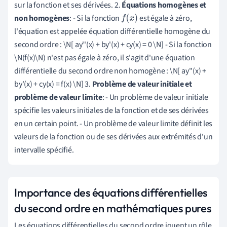
sur la fonction et ses dérivées. 2.
Équations homogènes et
non homogènes
: - Si la fonction
est égale à zéro,
f
(
x
)
l'équation est appelée équation différentielle homogène du
second ordre : \N[ ay''(x) + by'(x) + cy(x) = 0 \N] - Si la fonction
\N(f(x)\N) n'est pas égale à zéro, il s'agit d'une équation
différentielle du second ordre non homogène : \N[ ay''(x) +
by'(x) + cy(x) = f(x) \N] 3.
Problème de valeur initiale et
problème de valeur limite
: - Un problème de valeur initiale
spécifie les valeurs initiales de la fonction et de ses dérivées
en un certain point. - Un problème de valeur limite définit les
valeurs de la fonction ou de ses dérivées aux extrémités d'un
intervalle spécifié.
Importance des équations différentielles
du second ordre en mathématiques pures
Les équations différentielles du second ordre jouent un rôle