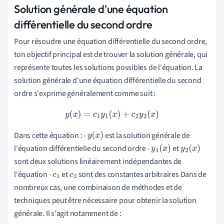
Solution générale d'une équation
différentielle du second ordre
Pour résoudre une équation différentielle du second ordre,
ton objectif principal est de trouver la solution générale, qui
représente toutes les solutions possibles de l'équation. La
solution générale d'une équation différentielle du second
ordre s'exprime généralement comme suit :
y
(
x
)
=
c
1
y
1
(
x
)
+
c
2
y
2
(
x
)
Dans cette équation : -
est la solution générale de
y
(
x
)
l'équation différentielle du second ordre -
et
y
1
(
x
)
y
2
(
x
)
sont deux solutions linéairement indépendantes de
l'équation -
et
sont des constantes arbitraires Dans de
c
1
c
2
nombreux cas, une combinaison de méthodes et de
techniques peut être nécessaire pour obtenir la solution
générale. Il s'agit notamment de :