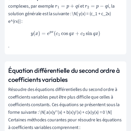
complexes, par exemple
et
, la
r
1
=
p
+
q
i
r
2
=
p
−
q
i
solution générale est la suivante : \N[ y(x) = (c_1 + c_2x)
e^{rx}] :
y
(
x
)
=
e
p
x
(
c
1
cos
q
x
+
c
2
sin
q
x
)
.
Équation différentielle du second ordre à
coefficients variables
Résoudre des équations différentielles du second ordre à
coefficients variables peut être plus difficile que celles à
coefficients constants. Ces équations se présentent sous la
forme suivante : \N[ a(x)y''(x) + b(x)y'(x) + c(x)y(x) = 0 \N]
Certaines méthodes courantes pour résoudre les équations
à coefficients variables comprennent :