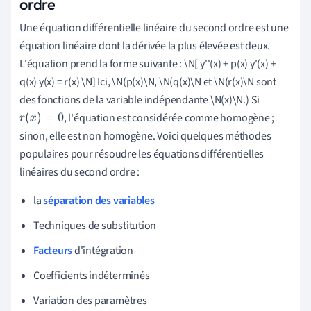
ordre
Une équation différentielle linéaire du second ordre est une
équation linéaire dont la dérivée la plus élevée est deux.
L'équation prend la forme suivante : \N[ y''(x) + p(x) y'(x) +
q(x) y(x) = r(x) \N] Ici, \N(p(x)\N, \N(q(x)\N et \N(r(x)\N sont
des fonctions de la variable indépendante \N(x)\N.) Si
, l'équation est considérée comme homogène ;
r
(
x
)
=
0
sinon, elle est non homogène. Voici quelques méthodes
populaires pour résoudre les équations différentielles
linéaires du second ordre :
la
séparation des variables
Techniques de substitution
Facteurs
d'intégration
Coefficients indéterminés
Variation des paramètres