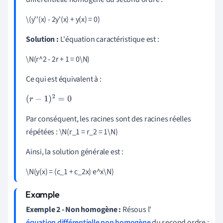
\(y''(x) - 2y'(x) + y(x) = 0)
Solution :
L'équation caractéristique est :
\N(r^2 - 2r + 1 = 0\N)
Ce qui est équivalent à :
(
r
−
1
)
2
=
0
Par conséquent, les racines sont des racines réelles
répétées : \N(r_1 = r_2 = 1\N)
Ainsi, la solution générale est :
\N(y(x) = (c_1 + c_2x) e^x\N)
Exemple 2 - Non homogène :
Résous l'
équation différentielle non homogène
du second ordre :