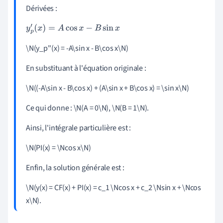
Dérivées :
y
p
′
(
x
)
=
A
cos
x
−
B
sin
x
\N(y_p''(x) = -A\sin x - B\cos x\N)
En substituant à l'équation originale :
\N((-A\sin x - B\cos x) + (A\sin x + B\cos x) = \sin x\N)
Ce qui donne : \N(A = 0\N), \N(B = 1\N).
Ainsi, l'intégrale particulière est :
\N(PI(x) = \Ncos x\N)
Enfin, la solution générale est :
\N(y(x) = CF(x) + PI(x) = c_1 \Ncos x + c_2 \Nsin x + \Ncos
x\N).