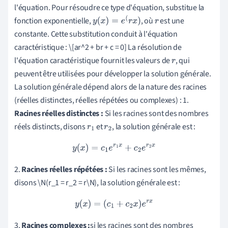
l'équation. Pour résoudre ce type d'équation, substitue la
fonction exponentielle,
, où
est une
y
(
x
)
=
e
(
r
x
)
r
constante. Cette substitution conduit à l'équation
caractéristique : \[ar^2 + br + c = 0] La résolution de
l'équation caractéristique fournit les valeurs de
, qui
r
peuvent être utilisées pour développer la solution générale.
La solution générale dépend alors de la nature des racines
(réelles distinctes, réelles répétées ou complexes) : 1.
Racines réelles distinctes :
Si les racines sont des nombres
réels distincts, disons
et
, la solution générale est :
r
1
r
2
y
(
x
)
=
c
1
e
r
1
x
+
c
2
e
r
2
x
2.
Racines réelles répétées :
Si les racines sont les mêmes,
disons \N(r_1 = r_2 = r\N), la solution générale est :
y
(
x
)
=
(
c
1
+
c
2
x
)
e
r
x
3.
Racines complexes :
si les racines sont des nombres