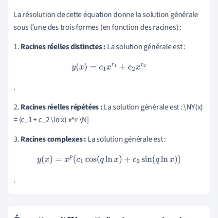
La résolution de cette équation donne la solution générale
sous l'une des trois formes (en fonction des racines) :
1.
Racines réelles distinctes :
La solution générale est :
y
(
x
)
=
c
1
x
r
1
+
c
2
x
r
2
.
2.
Racines réelles répétées :
La solution générale est : \NY(x)
= (c_1 + c_2 \ln x) x^r \N]
3.
Racines complexes :
La solution générale est :
y
(
x
)
=
x
p
(
c
1
cos
(
q
ln
x
)
+
c
2
sin
(
q
ln
x
)
)
.