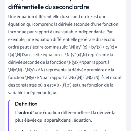
différentielle du second ordre
Une équation différentielle du second ordre est une
équation qui comprend la dérivée seconde d'une fonction
inconnue par rapport à une variable indépendante. Par
exemple, une équation différentielle générale du second
ordre peut s'écrire comme suit : \N[ ay''(x) + by'(x) + cy(x) =
f(x) \N] Dans cette équation : - \N-(y''(x)\N) représente la
dérivée seconde de la fonction \N(y(x)\Npar rapport à
\N(x\N) - \N(y'(x)\N) représente la dérivée première de la
fonction \N(y(x)\Npar rapport à \N(x\N) - \N(a\N),
, et
sont
b
c
des constantes où
est ≠ 0 -
est une fonction de la
a
f
(
x
)
variable indépendante,
.
x
L'
ordre d'
une équation différentielle est la dérivée la
plus élevée qui apparaît dans l'équation.