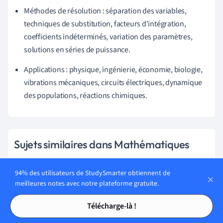
Méthodes de résolution : séparation des variables,
techniques de substitution, facteurs d'intégration,
coefficients indéterminés, variation des paramètres,
solutions en séries de puissance.
Applications : physique, ingénierie, économie, biologie,
vibrations mécaniques, circuits électriques, dynamique
des populations, réactions chimiques.
Sujets similaires dans Mathématiques
Raisonnement déductif
94% des utilisateurs de StudySmarter obtiennent de
meilleures notes avec notre plateforme gratuite.
Arithmétique
Tables des matières
Tables des matières
Télécharge-là !
Mathématiques fondamentales