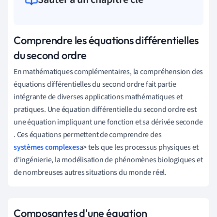
Comprendre les équations différentielles
du second ordre
En
mathématiques
complémentaires
,
la
compréhension
des
équations
différentielles
du
second
ordre
fait
partie
intégrante
de
diverses
applications
mathématiques
et
pratiques
.
Une
équation
différentielle
du
second
ordre
est
une
équation
impliquant
une
fonction
et
sa
dérivée
seconde
.
Ces
équations
permettent
de
comprendre
des
systèmes complexes
a
>
tels
que
les
processus
physiques
et
d
'
ingénierie
,
la
modélisation
de
phénomènes
biologiques
et
de
nombreuses
autres
situations
du
monde
réel
.
Composantes d'une équation