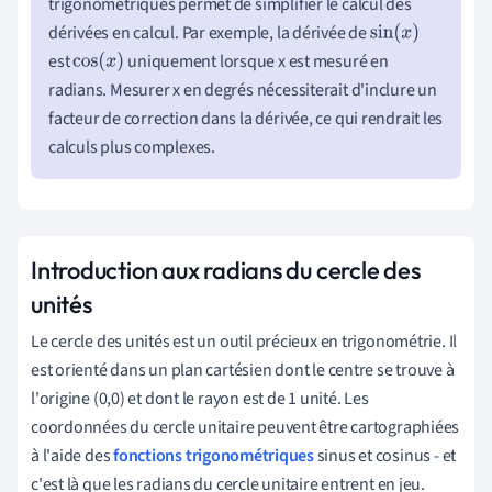
trigonométriques permet de simplifier le calcul des
dérivées en calcul. Par exemple, la dérivée de
sin
(
x
)
est
uniquement lorsque x est mesuré en
cos
(
x
)
radians. Mesurer x en degrés nécessiterait d'inclure un
facteur de correction dans la dérivée, ce qui rendrait les
calculs plus complexes.
Introduction aux radians du cercle des
unités
Le cercle des unités est un outil précieux en trigonométrie. Il
est orienté dans un plan cartésien dont le centre se trouve à
l'origine (0,0) et dont le rayon est de 1 unité. Les
coordonnées du cercle unitaire peuvent être cartographiées
à l'aide des
fonctions trigonométriques
sinus et cosinus - et
c'est là que les radians du cercle unitaire entrent en jeu.