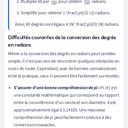
Multiplie 60 par
pour obtenir
radians.
π
18
60
π
0
180
Simplifie pour obtenir \( \frac{\pi}{3} \i}) radians.
Ainsi, 60 degrés sont égaux à \N( \frac{\pi}{3} \N) radians.
Difficultés courantes de la conversion des degrés
en radians
Même si la conversion des degrés en radians peut sembler
simple, il n'est pas rare de rencontrer quelques obstacles en
cours de route. Cependant, avec de bonnes connaissances
et de la pratique, ceux-ci peuvent être facilement surmontés.
S'assurer d'une bonne compréhension de pi :
Pi (
) est
π
une constante mathématique qui correspond au rapport
entre la circonférence d'un cercle et son diamètre. Il est
approximativement égal à 3,14159. Une mauvaise
compréhension de pi peut facilement conduire à des
conversions inexactes.