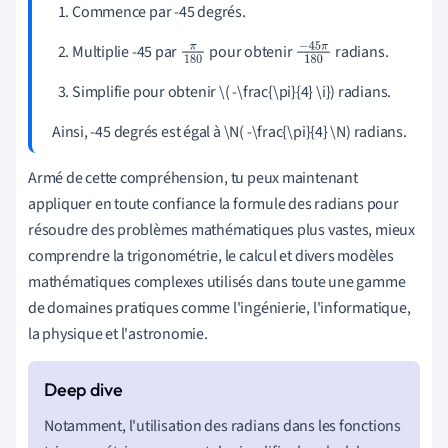
Commence par -45 degrés.
Multiplie -45 par
pour obtenir
radians.
π
18
−
45
π
0
180
Simplifie pour obtenir \( -\frac{\pi}{4} \i}) radians.
Ainsi, -45 degrés est égal à \N( -\frac{\pi}{4} \N) radians.
Armé de cette compréhension, tu peux maintenant
appliquer en toute confiance la formule des radians pour
résoudre des problèmes mathématiques plus vastes, mieux
comprendre la trigonométrie, le calcul et divers modèles
mathématiques complexes utilisés dans toute une gamme
de domaines pratiques comme l'ingénierie, l'informatique,
la physique et l'astronomie.
Notamment, l'utilisation des radians dans les fonctions