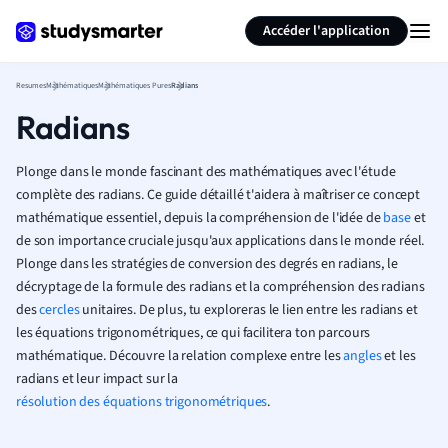
Générer des flashcards
Résumer la page
Accéder l'application
Resumes
Mathématiques
Mathématiques Pures
Radians
Radians
Plonge dans le monde fascinant des mathématiques avec l'étude
complète des radians. Ce guide détaillé t'aidera à maîtriser ce concept
mathématique essentiel, depuis la compréhension de l'idée de
base
et
de son importance cruciale jusqu'aux applications dans le monde réel.
Plonge dans les stratégies de conversion des degrés en radians, le
décryptage de la formule des radians et la compréhension des radians
des
cercles
unitaires. De plus, tu exploreras le lien entre les radians et
les équations trigonométriques, ce qui facilitera ton parcours
mathématique. Découvre la relation complexe entre les
angles
et les
radians et leur impact sur la
résolution des équations trigonométriques
.