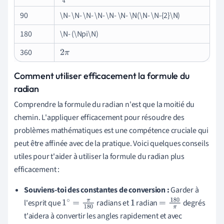
90
\N- \N- \N- \N- \N- \N- \N(\N- \N-{2}\N)
180
\N- (\Npi\N)
360
2
π
Comment utiliser efficacement la formule du
radian
Comprendre la formule du radian n'est que la moitié du
chemin. L'appliquer efficacement pour résoudre des
problèmes mathématiques est une compétence cruciale qui
peut être affinée avec de la pratique. Voici quelques conseils
utiles pour t'aider à utiliser la formule du radian plus
efficacement :
Souviens-toi des constantes de conversion :
Garder à
l'esprit que
radians et
radian
degrés
1
∘
=
π
180
1
=
180
π
t'aidera à convertir les angles rapidement et avec