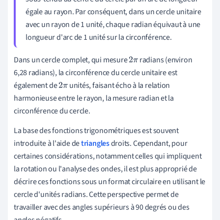
égale au rayon. Par conséquent, dans un cercle unitaire
avec un rayon de 1 unité, chaque radian équivaut à une
longueur d'arc de 1 unité sur la circonférence.
Dans un cercle complet, qui mesure
radians (environ
2
π
6,28 radians), la circonférence du cercle unitaire est
également de
unités, faisant écho à la relation
2
π
harmonieuse entre le rayon, la mesure radian et la
circonférence du cercle.
La base des fonctions trigonométriques est souvent
introduite à l'aide de
triangles
droits. Cependant, pour
certaines considérations, notamment celles qui impliquent
la rotation ou l'analyse des ondes, il est plus approprié de
décrire ces fonctions sous un format circulaire en utilisant le
cercle d'unités radians. Cette perspective permet de
travailler avec des angles supérieurs à 90 degrés ou des
angles négatifs.