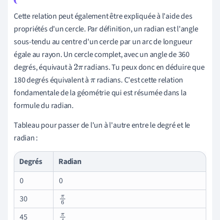
0
Cette relation peut également être expliquée à l'aide des
propriétés d'un cercle. Par définition, un radian est l'angle
sous-tendu au centre d'un cercle par un arc de longueur
égale au rayon. Un cercle complet, avec un angle de 360
degrés, équivaut à
radians. Tu peux donc en déduire que
2
π
180 degrés équivalent à
radians. C'est cette relation
π
fondamentale de la géométrie qui est résumée dans la
formule du radian.
Tableau pour passer de l'un à l'autre entre le degré et le
radian :
Degrés
Radian
0
0
30
π
6
45
π
4