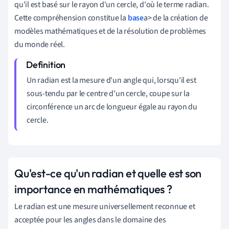
qu
'
il
est
basé
sur
le
rayon
d
'
un
cercle
,
d
'
où
le
terme
radian
.
Cette
compréhension
constitue
la
base
a
>
de
la
création
de
modèles
mathématiques
et
de
la
résolution
de
problèmes
du
monde
réel
.
Un radian est la mesure d'un angle qui, lorsqu'il est
sous-tendu par le centre d'un cercle, coupe sur la
circonférence un arc de longueur égale au rayon du
cercle.
Qu'est-ce qu'un radian et quelle est son
importance en mathématiques ?
Le radian est une mesure universellement reconnue et
acceptée pour les angles dans le domaine des