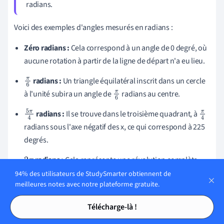
radians.
Voici des exemples d'angles mesurés en radians :
Zéro radians :
Cela correspond à un angle de 0 degré, où
aucune rotation à partir de la ligne de départ n'a eu lieu.
radians :
Un triangle équilatéral inscrit dans un cercle
π
à l'unité subira un angle de
radians au centre.
6
π
6
radians :
Il se trouve dans le troisième quadrant, à
5
π
π
radians sous l'axe négatif des x, ce qui correspond à 225
4
4
degrés.
radians :
Cela représente une révolution complète
2
π
autour d'un cercle, correspondant à 360 degrés.
94% des utilisateurs de StudySmarter obtiennent de
meilleures notes avec notre plateforme gratuite.
Tables des matières
Tables des matières
Télécharge-là !
Voici un exemple illustratif : Considérons un cercle de 3
cm de rayon. Nous voulons trouver la longueur de l'arc