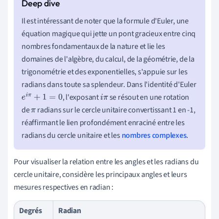
Il est intéressant de noter que la formule d'Euler, une
équation magique qui jette un pont gracieux entre cinq
nombres fondamentaux de la nature et lie les
domaines de l'algèbre, du calcul, de la géométrie, de la
trigonométrie et des exponentielles, s'appuie sur les
radians dans toute sa splendeur. Dans l'identité d'Euler
, l'exposant
se résout en une rotation
e
i
π
+
1
=
0
i
π
de
radians sur le cercle unitaire convertissant 1 en -1,
π
réaffirmant le lien profondément enraciné entre les
radians du cercle unitaire et les
nombres complexes
.
Pour visualiser la relation entre les angles et les radians du
cercle unitaire, considère les principaux angles et leurs
mesures respectives en radian :
Degrés
Radian