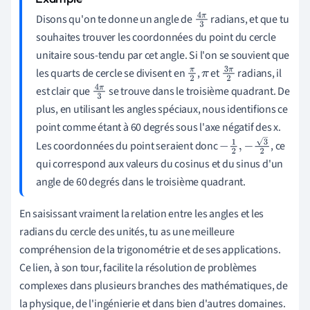
Disons qu'on te donne un angle de
radians, et que tu
4
π
souhaites trouver les coordonnées du point du cercle
3
unitaire sous-tendu par cet angle. Si l'on se souvient que
les quarts de cercle se divisent en
,
et
radians, il
π
π
3
π
est clair que
se trouve dans le troisième quadrant. De
4
π
2
2
plus, en utilisant les angles spéciaux, nous identifions ce
3
point comme étant à 60 degrés sous l'axe négatif des x.
Les coordonnées du point seraient donc
, ce
−
1
2
,
−
3
2
qui correspond aux valeurs du cosinus et du sinus d'un
angle de 60 degrés dans le troisième quadrant.
En saisissant vraiment la relation entre les angles et les
radians du cercle des unités, tu as une meilleure
compréhension de la trigonométrie et de ses applications.
Ce lien, à son tour, facilite la résolution de problèmes
complexes dans plusieurs branches des mathématiques, de
la physique, de l'ingénierie et dans bien d'autres domaines.