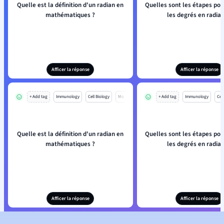
Quelle est la définition d'un radian en
Quelles sont les étapes pou
mathématiques ?
les degrés en radian
Afficer la réponse
Afficer la réponse
+ Add tag
Immunology
Cell Biology
Mo
+ Add tag
Immunology
Cell
Quelle est la définition d'un radian en
Quelles sont les étapes pou
mathématiques ?
les degrés en radian
Afficer la réponse
Afficer la réponse