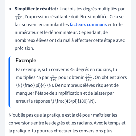
Simplifier le résultat :
Une fois tes degrés multipliés par
, l'expression résultante doit être simplifiée. Cela se
π
18
fait souvent en annulant les
facteurs communs
entre le
0
numérateur et le dénominateur. Cependant, de
nombreux élèves ont du mal à effectuer cette étape avec
précision.
Par exemple, si tu convertis 45 degrés en radians, tu
multiplies 45 par
pour obtenir
. On obtient alors
π
18
45
π
\N( \frac{\pi}{4} \N). De nombreux élèves risquent de
0
180
manquer l'étape de simplification et de laisser par
erreur la réponse \( \frac{45\pi}{180} \N).
N'oublie pas que la pratique est la clé pour maîtriser les
conversions entre les degrés et les radians. Avec le temps et
la pratique, tu pourras effectuer les conversions plus