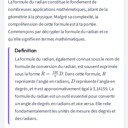
La formule du radian constitue le fondement de
nombreuses applications mathématiques, allant de la
géométrie à la physique. Malgré sa complexité, la
compréhension de cette formule est à ta portée.
Commençons par décrypter la formule du radian et ce
qu'elle signifie en termes mathématiques.
La formule du radian, également connue sous le nom de
formule de conversion du radian, est souvent exprimée
sous la forme
. Dans cette formule,
R
=
180
π
D
R
représente l'angle en radians,
représente l'angle en
D
degrés, et
est approximativement égal à 3,14159. La
π
formule du radian est un outil essentiel pour convertir
un angle de degrés en radians et vice versa. Elle relie
fondamentalement les unités de mesure des degrés et
des radians.