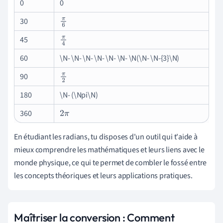
0
0
30
π
6
45
π
4
60
\N- \N- \N- \N- \N- \N- \N(\N- \N-{3}\N)
90
π
2
180
\N- (\Npi\N)
360
2
π
En étudiant les radians, tu disposes d'un outil qui t'aide à
mieux comprendre les mathématiques et leurs liens avec le
monde physique, ce qui te permet de combler le fossé entre
les concepts théoriques et leurs applications pratiques.
Maîtriser la conversion : Comment