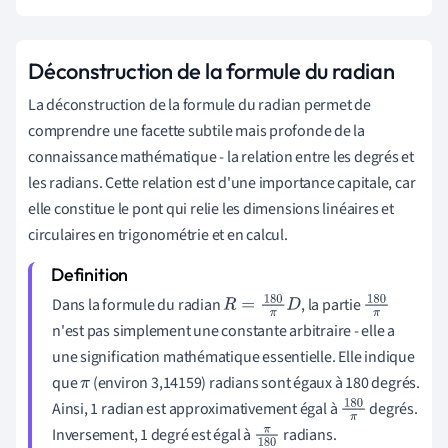
Déconstruction de la formule du radian
La déconstruction de la formule du radian permet de
comprendre une facette subtile mais profonde de la
connaissance mathématique - la relation entre les degrés et
les radians. Cette relation est d'une importance capitale, car
elle constitue le pont qui relie les dimensions linéaires et
circulaires en trigonométrie et en calcul.
Dans la formule du radian
, la partie
R
=
180
π
D
180
n'est pas simplement une constante arbitraire - elle a
π
une signification mathématique essentielle. Elle indique
que
(environ 3,14159) radians sont égaux à 180 degrés.
π
Ainsi, 1 radian est approximativement égal à
degrés.
180
Inversement, 1 degré est égal à
radians.
π
18
π