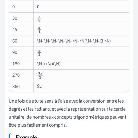
0
0
30
π
6
45
π
4
60
\N- \N- \N- \N- \N- \N- \N(\N- \N-{3}\N)
90
π
2
180
\N- (\Npi\N)
270
3
π
2
360
2
π
Une fois que tu te sens à l'aise avec la conversion entre les
degrés et les radians, et avec la représentation sur le cercle
unitaire, de nombreux concepts trigonométriques peuvent
être plus facilement compris.