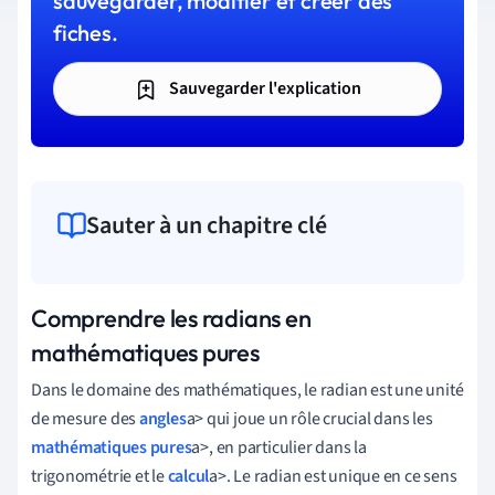
sauvegarder, modifier et créer des
fiches.
Sauvegarder l'explication
Sauter à un chapitre clé
Comprendre les radians en
mathématiques pures
Dans
le
domaine
des
mathématiques
,
le
radian
est
une
unité
de
mesure
des
angles
a
>
qui
joue
un
rôle
crucial
dans
les
mathématiques pures
a
>,
en
particulier
dans
la
trigonométrie
et
le
calcul
a
>.
Le
radian
est
unique
en
ce
sens