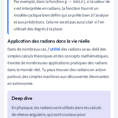
Par exemple, dans la fonction
, si la valeur de
y
=
sin
(
x
)
x est interprétée en radians, la fonction fournit un
modèle cyclique bien défini qui se prête bien à l'analyse
et aux prédictions. Cela ne serait pas aussi clair si l'on
utilisait des degrés à la place.
Application des radians dans la vie réelle
Dans de nombreux cas, l'
utilité
des radians va au-delà des
simples calculs théoriques et des concepts mathématiques.
Il existe de nombreuses applications pratiques des radians
dans le monde réel. Tu peux trouver des radians en action
partout, des simples machines aux découvertes étonnantes
en astronomie.
En physique, les radians sont utilisés dans les calculs
de vitesse angulaire, qui sont cruciaux pour