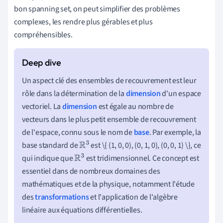
bon spanning set, on peut simplifier des problèmes
complexes, les rendre plus gérables et plus
compréhensibles.
Un aspect clé des ensembles de recouvrement est leur
rôle dans la détermination de la
dimension
d'un espace
vectoriel. La
dimension
est égale au nombre de
vecteurs dans le plus petit ensemble de recouvrement
de l'espace, connu sous le nom de
base
. Par exemple, la
base standard de
est \{ (1, 0, 0), (0, 1, 0), (0, 0, 1) \}, ce
R
3
qui indique que
est tridimensionnel. Ce concept est
R
3
essentiel dans de nombreux domaines des
mathématiques et de la physique, notamment l'étude
des
transformations
et l'application de l'algèbre
linéaire aux équations différentielles.