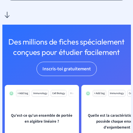
Des millions de fiches spécialement
conçues pour étudier facilement
Inscris-toi gratuitement
+ Add tag
Immunology
Cell Biology
Mo
+ Add tag
Immunology
Cell
Qu'est-ce qu'un ensemble de portée
Quelle est la caractéristiq
en algèbre linéaire ?
possède chaque ense
d'enjambement ?