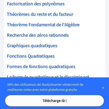
Factorisation des polynômes
Théorèmes du reste et du facteur
Théorème Fondamental de l'Algèbre
Recherche des zéros rationnels
Graphiques quadratiques
Fonctions Quadratiques
Formes de fonctions quadratiques
La formule quadratique et le discriminant
94% des utilisateurs de StudySmarter obtiennent de
Simplification des radicaux
meilleures notes avec notre plateforme gratuite.
Tables des matières
Tables des matières
Résolution et Représentation Graphique des
Télécharge-là !
Inégalités Quadratiques