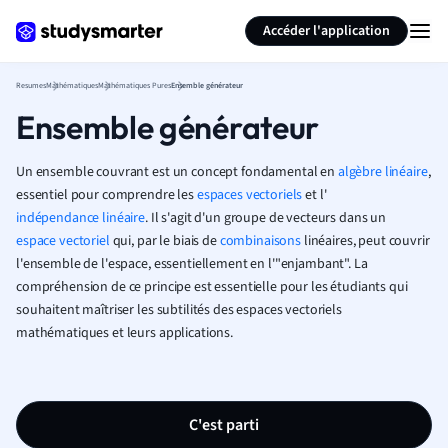
Générer des flashcards
Résumer la page
Accéder l'application
Resumes
Mathématiques
Mathématiques Pures
Ensemble générateur
Ensemble générateur
Un ensemble couvrant est un concept fondamental en
algèbre linéaire
,
essentiel pour comprendre les
espaces vectoriels
et l'
indépendance linéaire
. Il s'agit d'un groupe de vecteurs dans un
espace vectoriel
qui, par le biais de
combinaisons
linéaires, peut couvrir
l'ensemble de l'espace, essentiellement en l'"enjambant". La
compréhension de ce principe est essentielle pour les étudiants qui
souhaitent maîtriser les subtilités des espaces vectoriels
mathématiques et leurs applications.
C'est parti