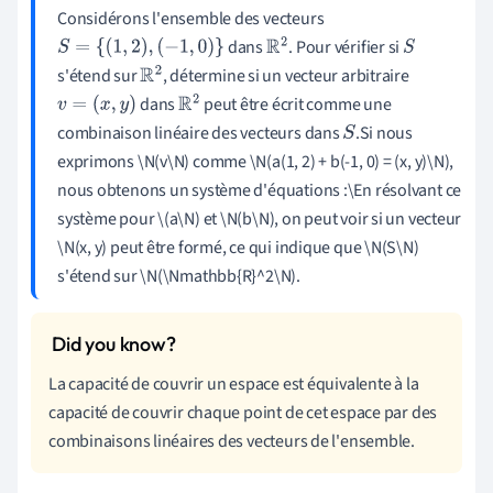
Considérons l'ensemble des vecteurs
dans
. Pour vérifier si
S
=
{
(
1
,
2
)
,
(
−
1
,
0
)
}
R
2
S
s'étend sur
, détermine si un vecteur arbitraire
R
2
dans
peut être écrit comme une
v
=
(
x
,
y
)
R
2
combinaison linéaire des vecteurs dans
.Si nous
S
exprimons \N(v\N) comme \N(a(1, 2) + b(-1, 0) = (x, y)\N),
nous obtenons un système d'équations :\En résolvant ce
système pour \(a\N) et \N(b\N), on peut voir si un vecteur
\N(x, y) peut être formé, ce qui indique que \N(S\N)
s'étend sur \N(\Nmathbb{R}^2\N).
La capacité de couvrir un espace est équivalente à la
capacité de couvrir chaque point de cet espace par des
combinaisons linéaires des vecteurs de l'ensemble.