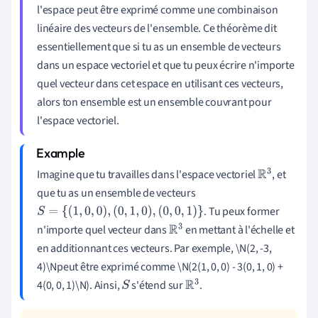
l'espace peut être exprimé comme une combinaison
linéaire des vecteurs de l'ensemble. Ce théorème dit
essentiellement que si tu as un ensemble de vecteurs
dans un espace vectoriel et que tu peux écrire n'importe
quel vecteur dans cet espace en utilisant ces vecteurs,
alors ton ensemble est un ensemble couvrant pour
l'espace vectoriel.
Imagine que tu travailles dans l'espace vectoriel
, et
R
3
que tu as un ensemble de vecteurs
. Tu peux former
S
=
{
(
1
,
0
,
0
)
,
(
0
,
1
,
0
)
,
(
0
,
0
,
1
)
}
n'importe quel vecteur dans
en mettant à l'échelle et
R
3
en additionnant ces vecteurs. Par exemple, \N(2, -3,
4)\Npeut être exprimé comme \N(2(1, 0, 0) - 3(0, 1, 0) +
4(0, 0, 1)\N). Ainsi,
s'étend sur
.
S
R
3