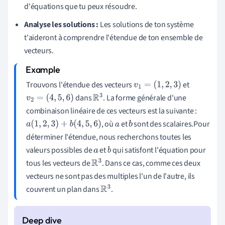
d'équations que tu peux résoudre.
Analyse les solutions :
Les solutions de ton système
t'aideront à comprendre l'étendue de ton ensemble de
vecteurs.
Trouvons l'étendue des vecteurs
et
v
1
=
(
1
,
2
,
3
)
dans
. La forme générale d'une
v
2
=
(
4
,
5
,
6
)
R
3
combinaison linéaire de ces vecteurs est la suivante :
, où
et
sont des scalaires.Pour
a
(
1
,
2
,
3
)
+
b
(
4
,
5
,
6
)
a
b
déterminer l'étendue, nous recherchons toutes les
valeurs possibles de
et
qui satisfont l'équation pour
a
b
tous les vecteurs de
. Dans ce cas, comme ces deux
R
3
vecteurs ne sont pas des multiples l'un de l'autre, ils
couvrent un plan dans
.
R
3