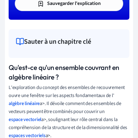
Sauvegarder l'explication
Sauter à un chapitre clé
Qu'est-ce qu'un ensemble couvrant en
algèbre linéaire ?
L
'
exploration
du
concept
des
ensembles
de
recouvrement
ouvre
une
fenêtre
sur
les
aspects
fondamentaux
de
l
'
algèbre linéaire
a
>.
Il
dévoile
comment
des
ensembles
de
vecteurs
peuvent
être
combinés
pour
couvrir
un
espace vectoriel
a
>,
soulignant
leur
rôle
central
dans
la
compréhension
de
la
structure
et
de
la
dimensionnalité
des
espaces vectoriels
a
>.