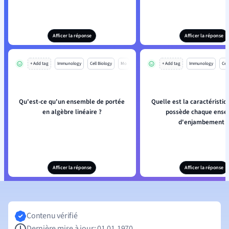
Afficer la réponse
Afficer la réponse
+ Add tag
Immunology
Cell Biology
Mo
+ Add tag
Immunology
Cell
Qu'est-ce qu'un ensemble de portée
Quelle est la caractéristiq
en algèbre linéaire ?
possède chaque ense
d'enjambement ?
Afficer la réponse
Afficer la réponse
Contenu vérifié
Dernière mise à jour: 01.01.1970