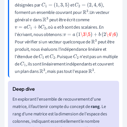
désignées par
et
,
C
1
=
(
1
,
3
,
5
)
C
2
=
(
2
,
4
,
6
)
forment un ensemble couvrant pour
.Un vecteur
R
3
général
dans
peut être écrit comme
v
R
3
, où
et
sont des scalaires. En
v
=
a
C
1
+
b
C
2
a
b
l'écrivant, nous obtenons :
v
=
a
(
1
\3
\5
)
+
b
(
2
\4
\6
)
Pour vérifier si un vecteur quelconque de
peut être
R
3
produit, nous évaluons l'indépendance linéaire et
l'étendue de
et
. Puisque
n'est pas un multiple
C
1
C
2
C
2
de
, ils sont linéairement indépendants et couvrent
C
1
un plan dans
, mais pas tout l'espace
.
R
3
R
3
En explorant l'ensemble de recouvrement d'une
matrice, il faut tenir compte du concept de
rang
. Le
rang d'une matrice est la dimension de l'espace des
colonnes, indiquant essentiellement le nombre