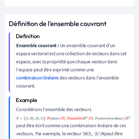
Définition de l'ensemble couvrant
Ensemble couvrant :
Un ensemble couvrant d'un
espace vectoriel est une collection de vecteurs dans cet
espace, avec la propriété que chaque vecteur dans
l'espace peut être exprimé comme une
combinaison linéaire
des vecteurs dans l'ensemble
couvrant.
Considérons l'ensemble des vecteurs
S
=
{
(
1
,
0
)
,
peut être écrit comme une combinaison linéaire de ces
(
0
,
1
)
}
\N
)
d
a
n
s
\N
(
\Nmathbb
R
2
\N
)
.
T
o
u
t
v
e
c
t
e
u
r
d
a
n
s
\(
R
2
vecteurs. Par exemple, le vecteur \N(5, -3) \Npeut être