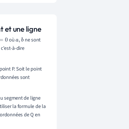
t et une ligne
où
ne sont
a
,
b
 c'est-à-dire
point P. Soit le point
ordonnées sont
 du segment de ligne
iliser la formule de la
coordonnées de Q en