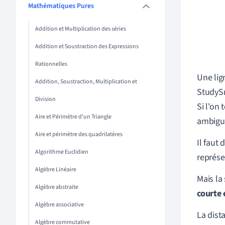
Mathématiques Pures
Addition et Multiplication des séries
Addition et Soustraction des Expressions
Rationnelles
Une li
Addition, Soustraction, Multiplication et
StudySm
Division
Si l'on
Aire et Périmètre d'un Triangle
ambigu, 
Aire et périmètre des quadrilatères
Il faut
Algorithme Euclidien
représe
Algèbre Linéaire
Mais la
Algèbre abstraite
courte 
Algèbre associative
La dista
Algèbre commutative