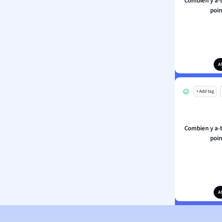
Combien y a-t
poin
A
+ Add tag
Combien y a-t
poin
A