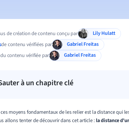
Lily Hulatt
us de création de contenu conçu par
Gabriel Freitas
s
de contenu vérifiées par
Gabriel Freitas
 du contenu vérifiée par
Sauter à un chapitre clé
ces
moyens
fondamentaux
de
les
relier
est
la
distance
qui
le
us
allons
tenter
de
découvrir
dans
cet
article
:
la distance d'u