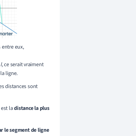
 entre eux,
e
l,
ce serait vraiment
la ligne.
es distances sont
 est la
distance la plus
ar le segment de ligne