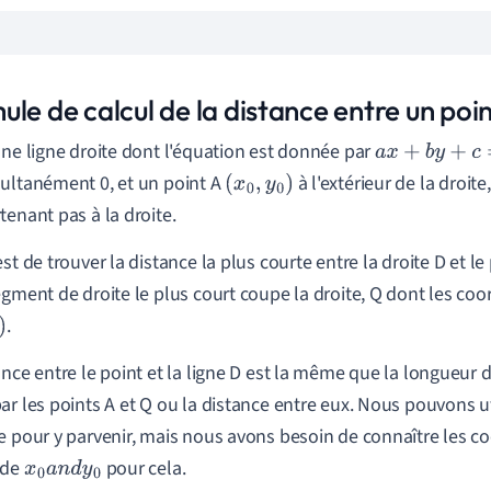
le de calcul de la distance entre un poin
une ligne droite dont l'équation est donnée par
a
x
+
b
y
+
c
=
0
ultanément 0, et un point A
à l'extérieur de la droite,
x
0
,
y
0
tenant pas à la droite.
st de trouver la distance la plus courte entre la droite D et le 
egment de droite le plus court coupe la droite, Q dont les co
.
ance entre le point et la ligne D est la même que la longueur
ar les points A et Q ou la distance entre eux. Nous pouvons ut
e pour y parvenir, mais nous avons besoin de connaître les 
 de
pour cela.
x
0
a
n
d
y
0