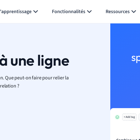
Générer des flashcards
Résumer la page
l'apprentissage
Fonctionnalités
Ressources
à une ligne
s
n. Que peut-on faire pour relier la
 relation ?
+ Add tag