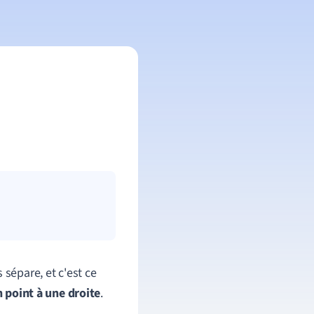
s
sépare
,
et
c
'
est
ce
n point à une droite
.