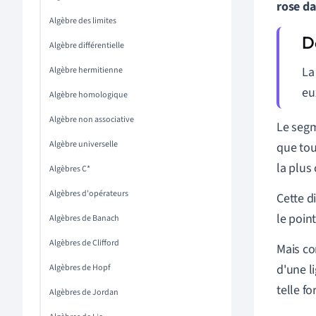
rose d
Algèbre des limites
Algèbre différentielle
La
Algèbre hermitienne
eu
Algèbre homologique
Algèbre non associative
Le segm
Algèbre universelle
que tou
la plus
Algèbres C*
Algèbres d'opérateurs
Cette d
le poin
Algèbres de Banach
Algèbres de Clifford
Mais co
d'une l
Algèbres de Hopf
telle f
Algèbres de Jordan