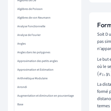
Algèbres de Lie
Algèbres de Poisson
Algèbres de von Neumann
Formu
Analyse Fonctionnelle
Soit D 
Analyse de Fourier
pas sim
Angles
n'appar
Angles dans les polygones
Le but e
Approximation des petits angles
où le s
Approximation et Estimation
x
1
,
y
1
Arithmétique Modulaire
La dist
Arrondi
formé p
Augmentation et diminution en pourcentage
distanc
Base
termes