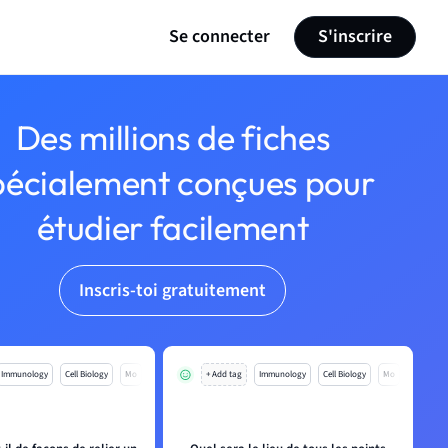
Se connecter
S'inscrire
Des millions de fiches
pécialement conçues pour
étudier facilement
Inscris-toi gratuitement
Immunology
Cell Biology
Mo
+ Add tag
Immunology
Cell Biology
Mo